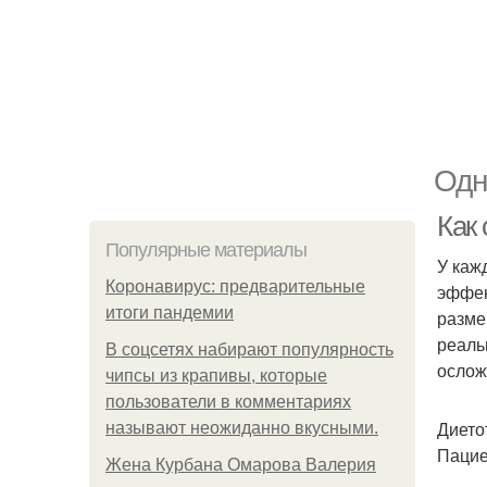
Одн
Как
Популярные материалы
У каж
Коронавирус: предварительные
эффек
итоги пандемии
разме
реаль
В соцсетях набирают популярность
ослож
чипсы из крапивы, которые
пользователи в комментариях
Дието
называют неожиданно вкусными.
Пацие
Жена Курбана Омарова Валерия