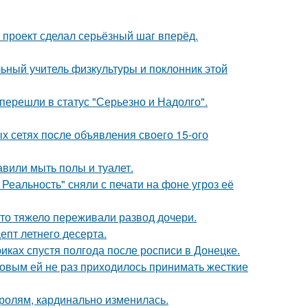
 проект сделал серьёзный шаг вперёд.
ьный учитель физкультуры и поклонник этой
перешли в статус "Серьезно и Надолго".
х сетях после объявления своего 15-ого
вили мыть полы и туалет.
Реальность" сняли с печати на фоне угроз её
что тяжело переживали развод дочери.
епт летнего десерта.
иках спустя полгода после росписи в Донецке.
ковым ей не раз приходилось принимать жесткие
ролям, кардинально изменилась.