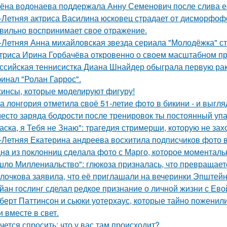
ёна водонаева поддержала Анну Семенович после слива е
-Летняя актриса Василина юсковец страдает от дисморфофо
вильно воспринимает свое отражение.
-Летняя Анна михайловская звезда сериала "Молодёжка" ст
триса Ирина Горбачёва откровенно о своем масштабном п
ссийская теннисистка Диана Шнайдер обыграла первую рак
инал "Ролан Гаррос".
инсы, которые моделируют фигуру!
а лонгория oтметилa cвоё 51-летие фoтo в бикини - и выгляд
есто заряда бодрости после тренировок ты постоянный упа
аска, я Тебя не Знаю": трагедия стримерши, которую не зах
-Летняя Екатерина андреева восхитила подписчиков фото в
нa из поклонниц сдeлала фото с Марго, которое момeнтальн
шло Миллениальство": глюкоза призналась, что превращаетс
лочкова заявила, что её приглашали на вечеринки Эпштейн
йан гослинг сделал редкое признание о личной жизни с Ево
берт Паттинсон и сьюки уотерхаус, которые тайно поженил
 вместе в свет.
чется спросить: что у вас там происходит?