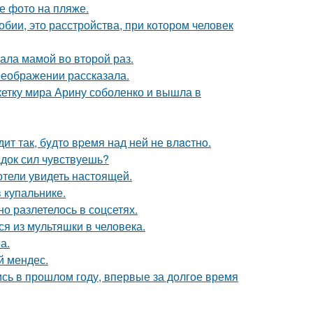
е фото на пляже.
бии, это расстройства, при котором человек
ала мамой во второй раз.
реображении рассказала.
етку мира Арину соболенко и вышла в
ит так, бyдтo вpемя над ней не влacтнo.
док сил чувствуешь?
отели увидеть настоящей.
 купальнике.
о разлетелось в сoцсетях.
я из мультяшки в человека.
а.
й мендес.
ись в прошлом году, впервые за долгое время