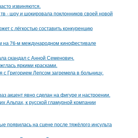
часто извиняются.
а тв - шоу и шокировала поклонников своей новой
ожет с лёгкостью составить конкуренцию
м на 76-м международном кинофестивале
ла скандал с Анной Семенович.
ажглась яркими красками.
я с Григорием Лепсом загремела в больницу.
раз акцент явно сделан на фигуре и настроении.
х Альпах, к русской гламурной компании
ые появилась на сцене после тяжёлого инсульта