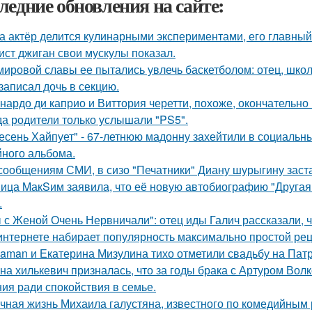
ледние обновления на сайте:
а актёр делится кулинарными экспериментами, его главный
ист джиган свои мускулы показал.
мировой славы ее пытались увлечь баскетболом: отец, школ
 записал дочь в секцию.
нардо ди каприо и Виттория черетти, похоже, окончательно 
да родители только услышали "PS5".
есень Хайпует" - 67-летнюю мадонну захейтили в социальны
йного альбома.
сообщениям СМИ, в сизо "Печатники" Диану шурыгину заста
ица MакSим заявила, что её новую автобиографию "Другая 
.
 с Женой Очень Нервничали": отец иды Галич рассказали, 
интернете набирает популярность максимально простой рец
aman и Екатерина Мизулина тихо отметили свадьбу на Патр
на хилькевич призналась, что за годы брака с Артуром Вол
ия ради спокойствия в семье.
чная жизнь Михаила галустяна, известного по комедийным 