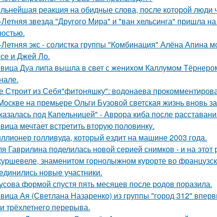
льнейшая реакция на обидные слова, после которой люди 
-Летняя звезда "Другого Мира" и "ван хельсинга" пришла н
остью.
-Летняя экс - солистка группы "Комбинация" Алёна Апина м
се и Джей Ло.
вица Дуа липа вышла в свет с женихом Каллумом Тёрнеро
нале.
е Строит из Себя"фитоняшку": водонаева прокомментирова
Москве на премьере Ольги Бузовой светская жизнь вновь з
казалась под Капельницей" - Аврора киба после расставани
вица мечтает встретить вторую половинку.
ллионер голливуда, который ездит на машине 2003 года.
я Гаврилина поделилась новой серией снимков - и на этот 
куршевеле, знаменитом горнолыжном курорте во французски
единились новые участники.
усова формой спустя пять месяцев после родов поразила.
вица Ая (Светлана Назаренко) из группы "город 312" вперв
ти трёхлетнего перерыва.