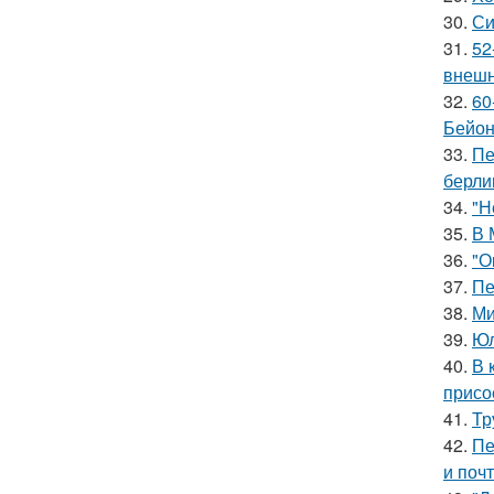
30.
Си
31.
52
внешн
32.
60
Бейон
33.
Пе
берли
34.
"Н
35.
В 
36.
"О
37.
Пе
38.
Ми
39.
Юл
40.
В 
присо
41.
Тр
42.
Пе
и поч