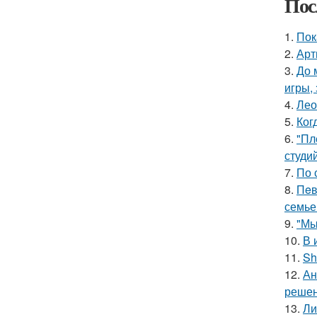
Пос
1.
Пок
2.
Арт
3.
До 
игры,
4.
Лео
5.
Ког
6.
"Пл
студи
7.
По 
8.
Пeв
семье
9.
"Мы
10.
В 
11.
Sh
12.
Ан
решен
13.
Ли