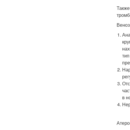
Также
тромб
Веноз
Ана
кру
нах
тип
пре
Нар
рег
Отс
час
в н
Нер
Атеро