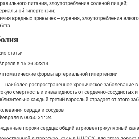
равильного питания, злоупотребления соленой пищей;
ериальной гипертензии;
ичия вредных привычек – курения, злоупотребления алкого
бета.
олия
ие статьи
Апреля в 15:26 32314
птоматические формы артериальной гипертензии
— наиболее распространенное хроническое заболевание в 
окую смертность и инвалидность от сердечно-сосудистых 
близительно каждый третий взрослый страдает от этого за
олевания сердца и сосудов
Февраля в 00:50 31124
жденные пороки сердца: общий атриовентрикулярный кан
течественной литературе, как и в НЦССХ, для этого порок