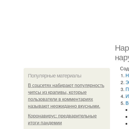
Нар
нар
Сод
Н
Популярные материалы
Э
В соцсетях набирают популярность
П
чипсы из крапивы, которые
И
пользователи в комментариях
В
называют неожиданно вкусными.
Коронавирус: предварительные
итоги пандемии