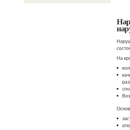
Нар
нар
Наруш
состо
На кр
кол
кач
раз
спо
Воз
Основ
зас
ате