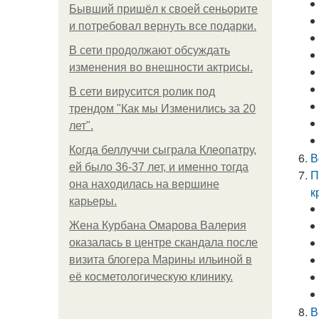
Бывший пришёл к своей сеньорите
и потребовал вернуть все подарки.
В сети продолжают обсуждать
изменения во внешности актрисы.
В сети вирусится ролик под
трендом "Как мы Изменились за 20
лет".
Когда беллуччи сыграла Клеопатру,
В
ей было 36-37 лет, и именно тогда
П
она находилась на вершине
к
карьеры.
Жена Курбана Омарова Валерия
оказалась в центре скандала после
визита блогера Марины ильиной в
её косметологическую клинику.
В