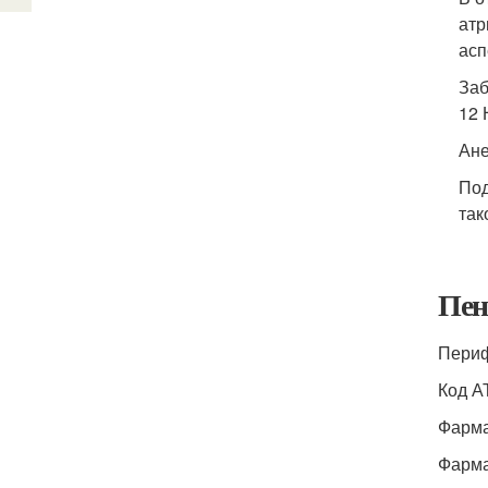
атр
асп
Заб
12 
Ане
Под
так
Пен
Периф
Код А
Фарма
Фарма