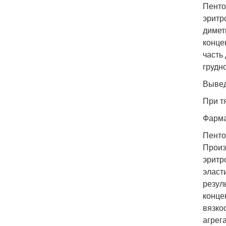
Пенто
эритр
димет
конце
часть
грудн
Вывед
При т
Фарма
Пенто
Произ
эритр
эласт
резул
конце
вязко
агрег