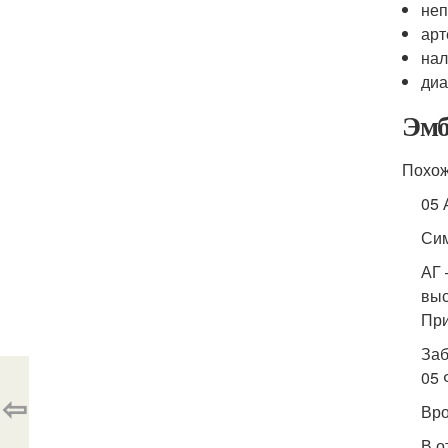
неп
арт
нал
диа
Эмб
Похож
05 
Сим
АГ 
выс
При
Заб
05 
⇦
Вро
В о