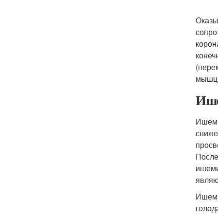
Оказы
сопро
корон
конеч
(пере
мышц 
Иш
Ишеми
сниже
просв
После
ишеми
являю
Ишеми
голод