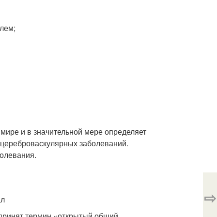
лем;
мире и в значительной мере определяет
и цереброваскулярных заболеваний.
болевания.
⇨
ал
а принят термин «открытый общий