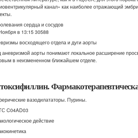
иовентрикулярный канал» как наиболее отражающий эмбрио
екты.
олевания сердца и сосудов
Ноября в 13:15 30588
вризмы восходящего отдела и дуги аорты
 аневризмой аорты понимают локальное расширение просве
овым в неизмененном ближайшем отделе.
токсифиллин. Фармакотерапевтическа
ерические вазодилататоры. Пурины.
ТС C04AD03
кологическое действие
кокинетика