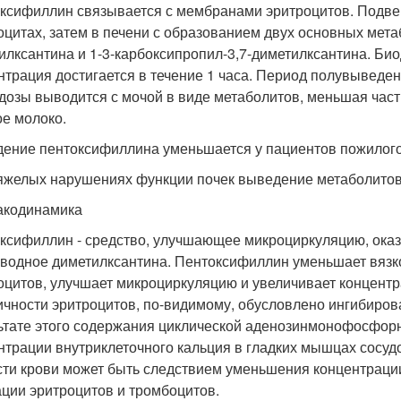
ксифиллин связывается с мембранами эритроцитов. Подве
оцитах, затем в печени с образованием двух основных метаб
илксантина и 1-3-карбоксипропил-3,7-диметилксантина. Би
нтрация достигается в течение 1 часа. Период полувыведен
 дозы выводится с мочой в виде метаболитов, меньшая част
ое молоко.
ение пентоксифиллина уменьшается у пациентов пожилого 
яжелых нарушениях функции почек выведение метаболитов
кодинамика
ксифиллин - средство, улучшающее микроциркуляцию, ока
водное диметилксантина. Пентоксифиллин уменьшает вязко
оцитов, улучшает микроциркуляцию и увеличивает концент
ичности эритроцитов, по-видимому, обусловлено ингибир
ьтате этого содержания циклической аденозинмонофосфорн
нтрации внутриклеточного кальция в гладких мышцах сосу
сти крови может быть следствием уменьшения концентраци
ации эритроцитов и тромбоцитов.