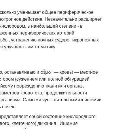
есколько уменьшает общее периферическое
нотропное действие. Незначительно расширяет
ислородом, в наибольшей степени - в
ораженных периферических артерий
ьбы, устранению ночных судорог икроножных
я улучшает симптоматику.
ваю, останавливаю и αἷμα — кровь) — местное
ктором (сужением или полной обтурацией
ойкому повреждению ткани или органа .
раметров кровотока, продолжительности
я организма. Самыми чувствительными к ишемии
 почек.
представляет собой состояние кислородного
вого, клеточного) дыхания . Ишемия