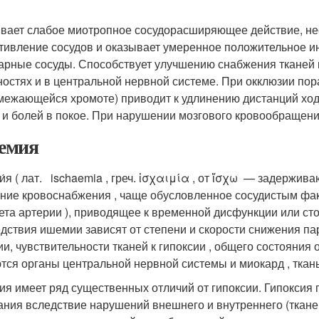
вает слабое миотропное сосудорасширяющее действие, н
тивление сосудов и оказывает умеренное положительное и
арные сосуды. Способствует улучшению снабжения тканей к
ностях и в центральной нервной системе. При окклюзии п
межающейся хромоте) приводит к удлинению дистанций ход
и болей в покое. При нарушении мозгового кровообращени
емия
́я ( лат. ischaemia , греч. ἰσχαιμία , от ἴσχω — задержи
ние кровоснабжения , чаще обусловленное сосудистым фа
ета артерии ), приводящее к временной дисфункции или ст
дствия ишемии зависят от степени и скорости снижения па
и, чувствительности тканей к гипоксии , общего состояни
тся органы центральной нервной системы и миокард , ткань
я имеет ряд существенных отличий от гипоксии. Гипоксия 
ания вследствие нарушений внешнего и внутреннего (ткане