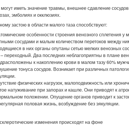
 могут иметь значение травмы, внешнее сдавление сосудов,
озах, эмболиях и окклюзиях.
ному застою в области малого таза способствуют:
томические особенности строения венозного сплетения у м
пными сосудами и малым количеством перетоков между ними
одящиеся в них органы опутаны сетью мелких венозных со
 – переходный. Два последних неблагоприятны в плане вен
драсположены к накоплению крови в малом тазу 60% мужч
ушение тонуса сосудов. Возникает при различных патолог
уляции.
утствие физических нагрузок, малоподвижность или хронич
тое натуживание при запорах и кашле. Они приводят к ат
ормальном положении. Опущение органов приводит к застою
егулярная половая жизнь, возбуждение без эякуляции.
склеротические изменения происходят на фоне