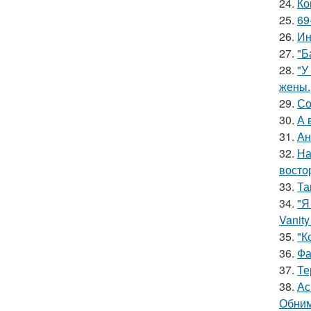
24.
Ко
25.
69
26.
Ин
27.
"Б
28.
"У
жены.
29.
Со
30.
А 
31.
Ан
32.
На
восто
33.
Та
34.
"Я
Vanity 
35.
"К
36.
Фа
37.
Те
38.
Ас
Обним