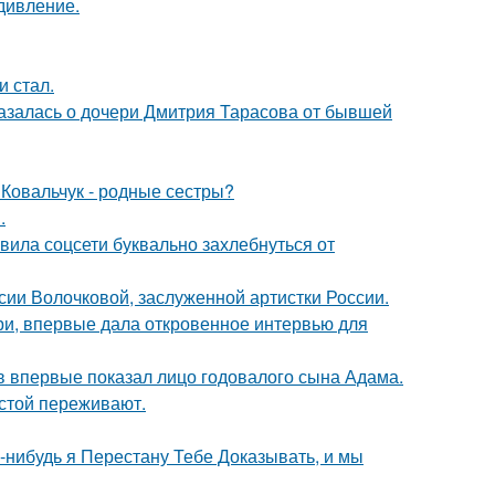
дивление.
и стал.
казалась о дочери Дмитрия Тарасова от бывшей
 Ковальчук - родные сестры?
.
вила соцсети буквально захлебнуться от
ии Волочковой, заслуженной артистки России.
ори, впервые дала откровенное интервью для
 впервые показал лицо годовалого сына Адама.
естой переживают.
а-нибудь я Перестану Тебе Доказывать, и мы