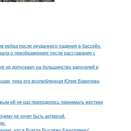
м ребра после неудачного падения в бассейн.
зала о преображениях после расставания с
её не допускают на большинство каруселей и
ушки, пока его возлюбленная Юлия Вавилова
овым ей не раз приходилось принимать жесткие
очему не хочет быть актрисой.
лю.
чает, что я Всегда Выгляжу Безупречно".