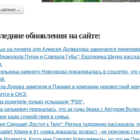
ь дальше →
ледние обновления на сайте:
ых на пхукете для Алексея Долматова закончился переломо
Проколола Пупок и Сделала Губы": Екатерина Шкуро расска
.
ельница нижнего Новгорода пожаловалась в соцсетях, что 
ей.
ла Дурова заметили в Париже в компании неизвестной дев
ится в ОАЭ.
да родители только услышали "PS5".
а хилькевич призналась, что за годы брака с Артуром Волк
ия ради спокойствия в семье.
ня Смущает Доступ к Телу": Регина тодоренко рассказала, п
забет Хёрли в 61 снова доказала: возраст - не приговор сти
е Нравится, Когда мне Говорят Комплименты, но это не Озна