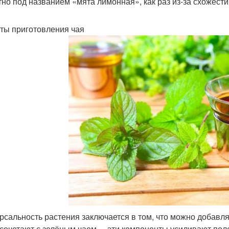
тно под названием «мята лимонная», как раз из-за схожести
ты приготовления чая
рсальность растения заключается в том, что можно добавля
 сочетают с зелёным чаем, − эти компоненты усиливают поле