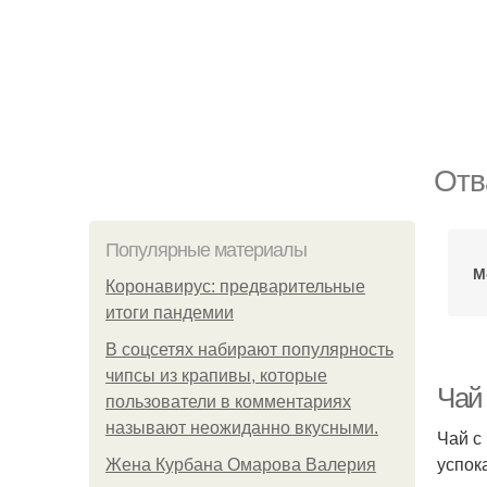
Отв
Популярные материалы
М
Коронавирус: предварительные
итоги пандемии
В соцсетях набирают популярность
чипсы из крапивы, которые
Чай
пользователи в комментариях
называют неожиданно вкусными.
Чай с
успок
Жена Курбана Омарова Валерия