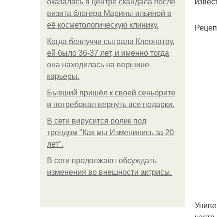
извес
оказалась в центре скандала после
визита блогера Марины ильиной в
её косметологическую клинику.
Рецеп
Когда беллуччи сыграла Клеопатру,
ей было 36-37 лет, и именно тогда
она находилась на вершине
карьеры.
Бывший пришёл к своей сеньорите
и потребовал вернуть все подарки.
В сети вирусится ролик под
трендом "Как мы Изменились за 20
лет".
В сети продолжают обсуждать
изменения во внешности актрисы.
Униве
часто