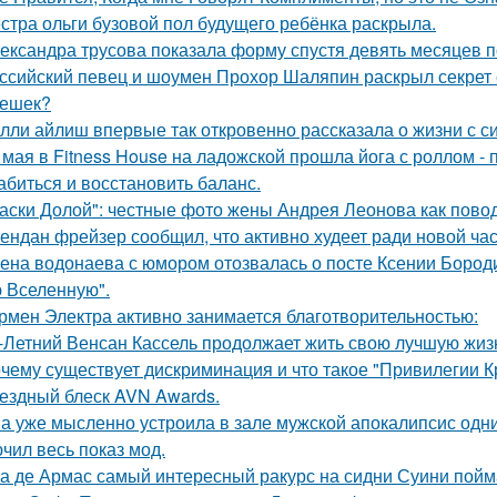
стра ольги бузовой пол будущего ребёнка раскрыла.
ександра трусова показала форму спустя девять месяцев п
ссийский певец и шоумен Прохор Шаляпин раскрыл секрет с
ешек?
лли айлиш впервые так откровенно рассказала о жизни с с
 мая в Fitness House на ладожской прошла йога с роллом - 
абиться и восстановить баланс.
аски Долой": честные фото жены Андрея Леонова как повод
ендан фрейзер сообщил, что активно худеет ради новой час
ена водонаева с юмором отозвалась о посте Ксении Бороди
 Вселенную".
рмен Электра активно занимается благотворительностью:
-Летний Венсан Кассель продолжает жить свою лучшую жиз
чему существует дискриминация и что такое "Привилегии 
ездный блеск AVN Awards.
а уже мысленно устроила в зале мужской апокалипсис одн
чил весь показ мод.
а де Армас самый интересный ракурс на сидни Суини пойм