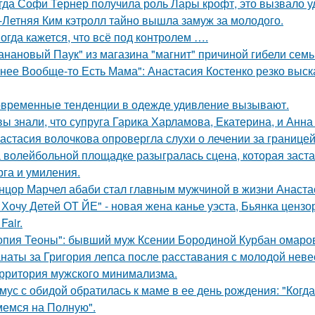
гда Софи Тернер получила роль Лары крофт, это вызвало у
-Летняя Ким кэтролл тайно вышла замуж за молодого.
огда кажется, что всё под контролем ….
анановый Паук" из магазина "магнит" причиной гибели семь
 нее Вообще-то Есть Мама": Анастасия Костенко резко выс
временные тенденции в одежде удивление вызывают.
вы знали, что супруга Гарика Харламова, Екатерина, и Анна
астасия волочкова опровергла слухи о лечении за границей
 волейбольной площадке разыгралась сцена, которая заста
рга и умиления.
нцор Марчел абаби стал главным мужчиной в жизни Анастас
 Хочу Детей ОТ ЙЕ" - новая жена канье уэста, Бьянка ценз
Fair.
опия Теоны": бывший муж Ксении Бородиной Курбан омаров
наты за Григория лепса после расставания с молодой нев
рритория мужского минимализма.
мус с обидой обратилась к маме в ее день рождения: "Когд
емся на Полную".