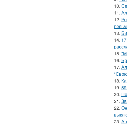
10.
Се
11.
Ал
12.
Ро
пельм
13.
Би
14.
17
рассл
15.
"М
16.
Бр
17.
Ал
"Свою
18.
Ка
19.
59
20.
По
21.
Зв
22.
Он
выклю
23.
Ан