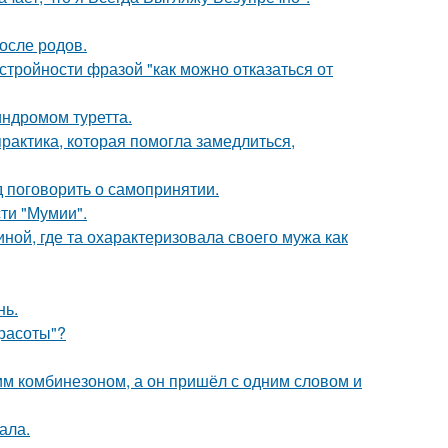
осле родов.
тройности фразой "как можно отказаться от
индромом туретта.
практика, которая помогла замедлиться,
 поговорить о самопринятии.
ти "Мумии".
ной, где та охарактеризовала своего мужа как
нь.
Красоты"?
им комбинезоном, а он пришёл с одним словом и
ала.