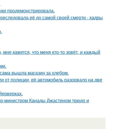
.
выки продемонстрировала.
преследовала её до самой своей смерти - кадры
.
 мне кажется, что меня кто-то зовёт, и каждый
ми.
 сама вышла магазин за хлебом.
и от полиции, её автомобиль разорвало на две
йерверках.
ер-министром Канады Джастином трюдо и