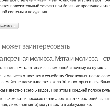
ается положительный эффект при болезнях простудной этио
ной системы и похудения.
ь дальше →
 может заинтересовать
а перечная мелисса. Мята и мелисса – о
тличается мята от мелиссы лимонной и почему их путают.
а, и мелисса относятся к семейству Яснотковых, но это со
м семействе насчитывается около 30, из которых в лечебных
сы известно всего 5 видов. При этом в средней полосе куль
яя схожесть и похожие нотки аромата этих растений вызы
иная, лимонная мята) могут ввести в заблуждение.