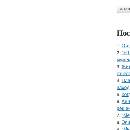
читат
Пос
1.
Отд
2.
"Я 
мужем
3.
Жит
качел
4.
Пав
наход
5.
Ког
6.
Анн
решен
7.
"Ме
8.
Эли
9.
"Мн