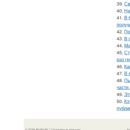
39.
Св
40.
На
41.
В 
получ
42.
По
43.
В 
44.
Ма
45.
Ст
раз гр
46.
Ка
47.
В 
48.
Пь
части.
49.
Эт
50.
Кэ
публи
© 2026 90-60-90 | Спортивные девушки
К