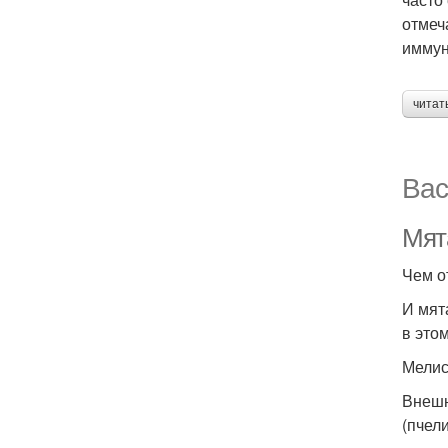
отмеч
иммун
читат
Вас
Мят
Чем о
И мят
в это
Мелис
Внешн
(пчел