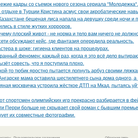
ежие кадры со съемок нового сезона сериала "Молодежка"
 отдыхе в Турции Кристина асмус свои акробатические на
Казахстане бешеная лиса напала на девушку среди ночи и 
ились в стиле жутких хорроров.
чему плоский живот - не норма и тело вам ничего не должно
сети обсуждают кейс, где фантазия опередила реальность.
стера в шоке: гигиена клиентов на процедурах.
ранный феномен: каждый раз, когда я это всё дело вытираю,
ызёт совесть, что я поступила плохо.
кой-то тюбик яростно пытается лопнуть арбуз своими ляжка
Ангарске мама оставила шестилетнего сына дома одного, а
яная москвичка устроила жёсткое ДТП на Мкад, пытаясь уйт
от спортсмен олимпийских игр прекрасно разбирается в фе
ти Перри больше не скрывает свой роман с бывшим премь
кует их совместные фотографии.
онтакты
Пользовательское соглашение
Обратная связь