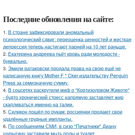
Последние обновления на сайте:
1.
В стране зафиксировали аномальный
психологический сдвиг: переоценка ценностей и жесткая
депрессия теперь настигают парней на 10 лет раньше.
2.
Екатерина андреева пьёт кровь ради молодости -
буквально.
3.
Эмили ратаковски продала права на свою ещё не
написанную книгу Mother F * Cker издательству Penguin
Press за семизначную сумму.
4.
В соцсетях раскрутили миф о "Кортизоловом Животе"
- будто хронический стресс напрямую заставляет жир
скапливаться именно на талии.
5.
Силикон пошёл по рукам: россиянки продают свои
удалённые грудные импланты.
6.
По сообщениям СМИ, в сизо "Печатники" Диану
шурыгину заставили мыть полы и туалет.