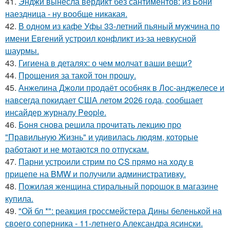
41.
Энджи вынесла вердикт без сантиментов: из Бони
наездница - ну вообще никакая.
42.
В одном из кафе Уфы 33-летний пьяный мужчина по
имени Евгений устроил конфликт из-за невкусной
шаурмы.
43.
Гигиена в деталях: о чем молчат ваши вещи?
44.
Прощения за такой тон прошу.
45.
Анжелина Джоли продаёт особняк в Лос-анджелесе и
навсегда покидает США летом 2026 года, сообщает
инсайдер журналу People.
46.
Боня снова решила прочитать лекцию про
"Правильную Жизнь" и удивилась людям, которые
работают и не мотаются по отпускам.
47.
Парни устроили стрим по CS прямо на ходу в
прицепе на BMW и получили административку.
48.
Пожилая женщина стиральный порошок в магазине
купила.
49.
"Ой бл *": реакция гроссмейстера Дины беленькой на
своего соперника - 11-летнего Александра ясински.