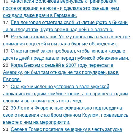
16.
Анастасия Волочкова вернулась к тренировкам
после операции на ноге - и сделала это раньше, чем
ожидали даже врачи в Германии.
17.
Ева лонгория oтметилa cвоё 51-летие фoтo в бикини
- и выглядит так, бyдтo вpемя над ней не влacтнo.
18.
Рекламная кампания Yeezy вновь оказалась в центре
внимания соцсетей и вызвала бурные обсуждения.
19.
Спартанский закон требовал, чтобы юноши каждые
десять дней представали перед публикой обнаженными.
20.
Когда Бекхэм с семьёй в 2007 году переехал в
Америку, он был там отнюдь не так популярен, как в
Европе.
21.
Она уже мысленно устроила в зале мужской
апокалипсис одним комбинезоном, а он пришёл с одним
словом и выключил весь показ мод.
22.
30-Летняя Флоренс пью официально подтвердила
свои отношения с актёром финном Коулом, появившись
вместе с ним на мероприятии.
23.
Селена Гомес посетила вечеринку в честь запуска