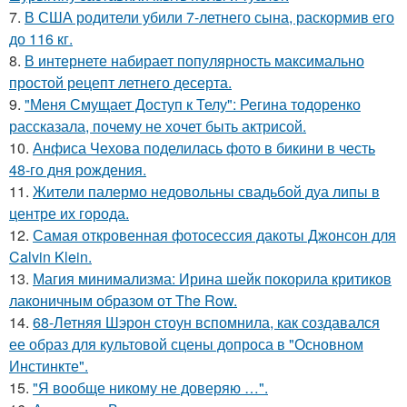
7.
В США родители убили 7-летнего сына, раскормив его
до 116 кг.
8.
В интернете набирает популярность максимально
простой рецепт летнего десерта.
9.
"Меня Смущает Доступ к Телу": Регина тодоренко
рассказала, почему не хочет быть актрисой.
10.
Анфиса Чехова поделилась фото в бикини в честь
48-го дня рождения.
11.
Жители палермо недовольны свадьбой дуа липы в
центре их города.
12.
Самая откровенная фотосессия дакоты Джонсон для
Calvin Klein.
13.
Магия минимализма: Ирина шейк покорила критиков
лаконичным образом от The Row.
14.
68-Летняя Шэрон стоун вспомнила, как создавался
ее образ для культовой сцены допроса в "Основном
Инстинкте".
15.
"Я вообще никому не доверяю …".