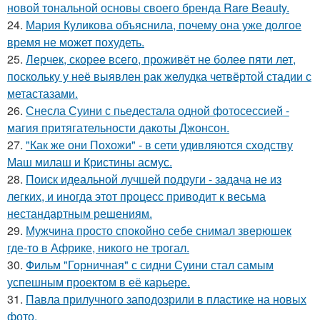
новой тональной основы своего бренда Rare Beauty.
24.
Мария Куликова объяснила, почему она уже долгое
время не может похудеть.
25.
Лерчек, скорее всего, проживёт не более пяти лет,
поскольку у неё выявлен рак желудка четвёртой стадии с
метастазами.
26.
Снесла Суини с пьедестала одной фотосессией -
магия притягательности дакоты Джонсон.
27.
"Как же они Похожи" - в сети удивляются сходству
Маш милаш и Кристины асмус.
28.
Поиск идеальной лучшей подруги - задача не из
легких, и иногда этот процесс приводит к весьма
нестандартным решениям.
29.
Мужчина просто спокойно себе снимал зверюшек
где-то в Африке, никого не трогал.
30.
Фильм "Горничная" с сидни Суини стал самым
успешным проектом в её карьере.
31.
Павла прилучного заподозрили в пластике на новых
фото.