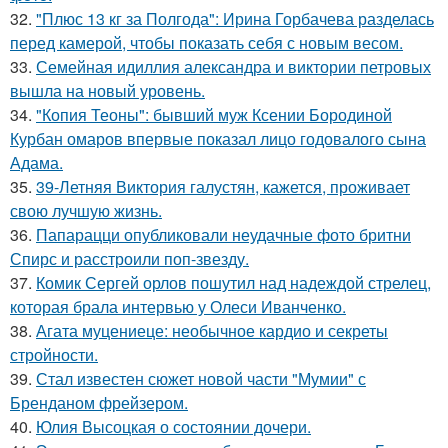
32.
"Плюс 13 кг за Полгода": Ирина Горбачева разделась
перед камерой, чтобы показать себя с новым весом.
33.
Семейная идиллия александра и виктории петровых
вышла на новый уровень.
34.
"Копия Теоны": бывший муж Ксении Бородиной
Курбан омаров впервые показал лицо годовалого сына
Адама.
35.
39-Летняя Виктория галустян, кажется, проживает
свою лучшую жизнь.
36.
Папарацци опубликовали неудачные фото бритни
Спирс и расстроили поп-звезду.
37.
Комик Сергей орлов пошутил над надеждой стрелец,
которая брала интервью у Олеси Иванченко.
38.
Агата муцениеце: необычное кардио и секреты
стройности.
39.
Стал известен сюжет новой части "Мумии" с
Бренданом фрейзером.
40.
Юлия Высоцкая о состоянии дочери.