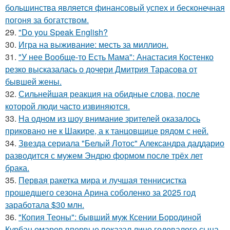
большинства является финансовый успех и бесконечная
погоня за богатством.
29.
"Do you Speak English?
30.
Игра на выживание: месть за миллион.
31.
"У нее Вообще-то Есть Мама": Анастасия Костенко
резко высказалась о дочери Дмитрия Тарасова от
бывшей жены.
32.
Сильнейшая реакция на обидные слова, после
которой люди часто извиняются.
33.
На одном из шоу внимание зрителей оказалось
приковано не к Шакире, а к танцовщице рядом с ней.
34.
Звезда сериала "Белый Лотос" Александра даддарио
разводится с мужем Эндрю формом после трёх лет
брака.
35.
Первая ракетка мира и лучшая теннисистка
прошедшего сезона Арина соболенко за 2025 год
заработала $30 млн.
36.
"Копия Теоны": бывший муж Ксении Бородиной
Курбан омаров впервые показал лицо годовалого сына