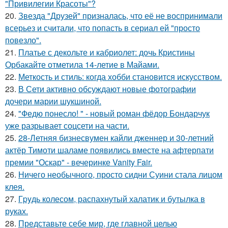
"Привилегии Красоты"?
20.
Звезда "Друзей" призналась, что её не воспринимали
всерьез и считали, что попасть в сериал ей "просто
повезло".
21.
Платье с декольте и кабриолет: дочь Кристины
Орбакайте отметила 14-летие в Майами.
22.
Меткость и стиль: когда хобби становится искусством.
23.
В Сети активно обсуждают новые фотографии
дочери марии шукшиной.
24.
"Федю понесло! " - новый роман фёдор Бондарчук
уже разрывает соцсети на части.
25.
28-Летняя бизнесвумен кайли дженнер и 30-летний
актёр Тимоти шаламе появились вместе на афтерпати
премии "Оскар" - вечеринке Vanity Fair.
26.
Ничего необычного, просто сидни Суини стала лицом
клея.
27.
Гpyдь колесом, распахнутый халатик и бутылка в
руках.
28.
Представьте себе мир, где главной целью