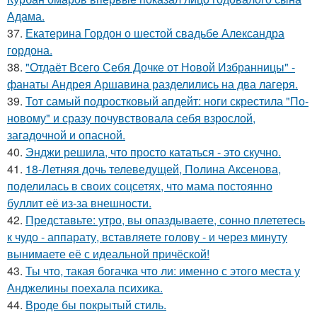
Адама.
37.
Екатерина Гордон о шестой свадьбе Александра
гордона.
38.
"Отдаёт Всего Себя Дочке от Новой Избранницы" -
фанаты Андрея Аршавина разделились на два лагеря.
39.
Тот самый подростковый апдейт: ноги скрестила "По-
новому" и сразу почувствовала себя взрослой,
загадочной и опасной.
40.
Энджи решила, что просто кататься - это скучно.
41.
18-Летняя дочь телеведущей, Полина Аксенова,
поделилась в своих соцсетях, что мама постоянно
буллит её из-за внешности.
42.
Представьте: утро, вы опаздываете, сонно плететесь
к чудо - аппарату, вставляете голову - и через минуту
вынимаете её с идеальной причёской!
43.
Ты что, такая богачка что ли: именно с этого места у
Анджелины поехала психика.
44.
Вроде бы покрытый стиль.