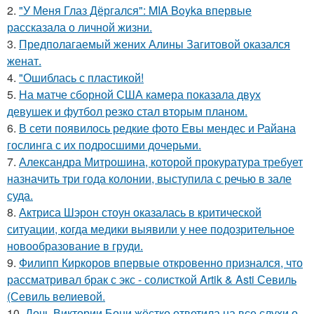
2.
"У Меня Глаз Дёргался": MIA Boyka впервые
рассказала о личной жизни.
3.
Предполагаемый жених Алины Загитовой оказался
женат.
4.
"Ошиблась с пластикой!
5.
На матче сборной США камера показала двух
девушек и футбол резко стал вторым планом.
6.
В сети появилось редкие фото Евы мендес и Райана
гослинга с их подросшими дочерьми.
7.
Александра Митрошина, которой прокуратура требует
назначить три года колонии, выступила с речью в зале
суда.
8.
Актриса Шэрон стоун оказалась в критической
ситуации, когда медики выявили у нее подозрительное
новообразование в груди.
9.
Филипп Киркоров впервые откровенно признался, что
рассматривал брак с экс - солисткой Artik & Asti Севиль
(Севиль велиевой.
10.
Дочь Виктории Бони жёстко ответила на все слухи о