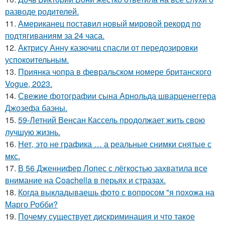
разводе родителей.
11.
Американец поставил новый мировой рекорд по
подтягиваниям за 24 часа.
12.
Актрису Анну казючиц спасли от передозировки
успокоительным.
13.
Приянка чопра в февральском номере британского
Vogue, 2023.
14.
Свежие фотографии сына Арнольда шварценеггера
Джозефа баэны.
15.
59-Летний Венсан Кассель продолжает жить свою
лучшую жизнь.
16.
Нет, это не графика … а реальные снимки снятые с
мкс.
17.
В 56 Дженнифер Лопес с лёгкостью захватила все
внимание на Coachella в перьях и стразах.
18.
Когда выкладываешь фото с вопросом "я похожа на
Марго Робби?
19.
Почему существует дискриминация и что такое