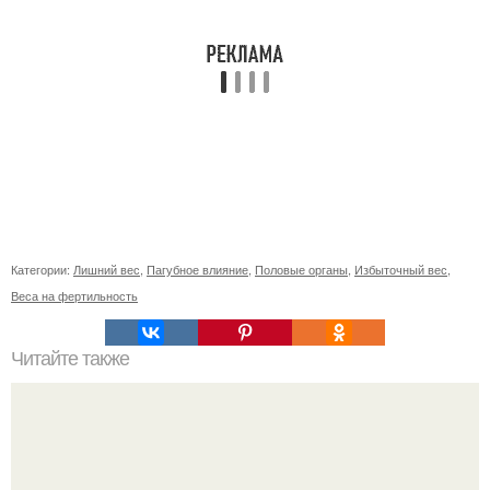
Категории:
Лишний вес
,
Пагубное влияние
,
Половые органы
,
Избыточный вес
,
Веса на фертильность
Читайте также