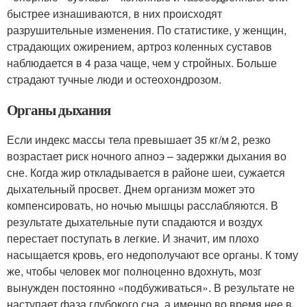
быстрее изнашиваются, в них происходят
разрушительные изменения. По статистике, у женщин,
страдающих ожирением, артроз коленных суставов
наблюдается в 4 раза чаще, чем у стройных. Больше
страдают тучные люди и остеохондрозом.
Органы дыхания
Если индекс массы тела превышает 35 кг/м
2
, резко
возрастает риск ночного апноэ – задержки дыхания во
сне. Когда жир откладывается в районе шеи, сужается
дыхательный просвет. Днем организм может это
компенсировать, но ночью мышцы расслабляются. В
результате дыхательные пути спадаются и воздух
перестает поступать в легкие. И значит, им плохо
насыщается кровь, его недополучают все органы. К тому
же, чтобы человек мог полноценно вдохнуть, мозг
вынужден постоянно «подбуживаться». В результате не
наступает фаза глубокого сна, а именно во время нее в