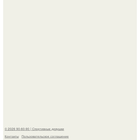
Талант - как и хорошие гены - часто передается по
наследству.
Горяча - Маргарет куолли на съёмках нового клипа
House Tour - актриса не только появилась в кадре, но и
выступила в роли сорежиссёра проекта.
© 2026 90-60-90 | Спортивные девушки
Контакты
Пользовательское соглашение