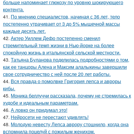
больше напоминает глюкозу по уровню шокирующего
контента.
41.
По мнению специалистов, начиная с 36 лет, тело
постепенно утрачивает от 3 до 5% мышечной массы
каждые десять лет.
42.
Актер Уиллем Дефо постепенно сменил
стремительный темп жизни в Нью-йорке на более
спокойную жизнь в итальянской сельской местности.
43.
Татьяна Буланова поделилась подробностями о том,
как ее танцоры Алена и Максим алалыкины завершили
свое сотрудничество с ней после 20 лет работы.
44.
Вся правда о помолвке Григория лепса и авроры
кибы.
45.
Моника беллуччи рассказала, почему не стремилась к
худобе и идеальным параметрам.
46.
А ловко он придумал это!
47.
Нейросети не перестают удивлять!
48.
Молодую невесту Лепса аврору стошнило, когда она
вспомнила поцелуй с пожилым женихом.