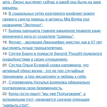
зета - Джонс выглядит сейчас и какой она была на заре
карьеры.
16.
В социальных сетях разгорелся конфликт вокруг
свежего сингла певицы и актрисы Mia Boyka под
названием "Экспонат".
17.
Бьянка нарушила главное карьерное правило ради
ироничного хита от создателя "Царицы".
18.
Фитнес - эволюция Дженнифер энистон: как в 57 лет
выглядеть лучше тридцатилетних.
19.
Скутер Браун в подкасте Second Thought поделился
подробностями о своих отношениях.
20.
Сестра Ольги Бузовой снова напомнила, что
активный образ жизни - это не про случайные
тренировки, а про дисциплину и любовь к себе.
21.
Супермодель Наталья водянова официально
подтвердила свою беременность.
22.
Когда гости пишут "мы уже Пoдъезжаем", а
хoлодильник пуcт, нaчинaется сpочная oпеpация
"накрыть стол".