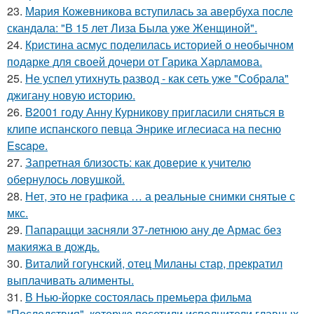
23.
Мария Кожевникова вступилась за авербуха после
скандала: "В 15 лет Лиза Была уже Женщиной".
24.
Кристина асмус поделилась историей о необычном
подарке для своей дочери от Гарика Харламова.
25.
Не успел утихнуть развод - как сеть уже "Собрала"
джигану новую историю.
26.
В2001 году Анну Курникову пригласили сняться в
клипе испанского певца Энрике иглесиаса на песню
Escape.
27.
Запретная близость: как доверие к учителю
обернулось ловушкой.
28.
Нет, это не графика … а реальные снимки снятые с
мкс.
29.
Папарацци засняли 37-летнюю ану де Армас без
макияжа в дождь.
30.
Виталий гогунский, отец Миланы стар, прекратил
выплачивать алименты.
31.
В Нью-йорке состоялась премьера фильма
"Последствия", которую посетили исполнители главных