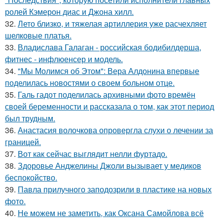
ролей Кэмерон диас и Джона хилл.
32.
Лето близко, и тяжелая артиллерия уже расчехляет
шелковые платья.
33.
Владислава Галаган - российская бодибилдерша,
фитнес - инфлюенсер и модель.
34.
"Мы Молимся об Этом": Вера Алдонина впервые
поделилась новостями о своем больном отце.
35.
Галь гадот поделилась архивными фото времён
своей беременности и рассказала о том, как этот период
был трудным.
36.
Анастасия волочкова опровергла слухи о лечении за
границей.
37.
Вот как сейчас выглядит нелли фуртадо.
38.
Здоровье Анджелины Джоли вызывает у медиков
беспокойство.
39.
Павла прилучного заподозрили в пластике на новых
фото.
40.
Не можем не заметить, как Оксана Самойлова всё