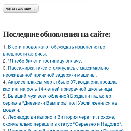
читать дальше →
Последние обновления на сайте:
1.
В сети продолжают обсуждать изменения во
внешности актрисы.
2.
"Я тебе билет и гостиницу оплачу.
3.
Пассажирка такси столкнулась с максимально
неожиданной причиной задержки машины.
4.
Актрисе плаксы мертл было 37, когда она прошла
кастинг на роль 14-летней призрачной школьницы.
5.
Бывший муж возлюбленной Брэда питта, актер
сериала "Дневники Вампира" пол Уэсли женился на
модели.
6.
Леонардо ди каприо и Виттория черетти, похоже,
окончательно перешли в статус "Серьезно и Надолго".
7.
История бывшей гимнастки и модели юлии Реутовой