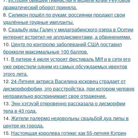
драматический оборот приняла.
8.
Силикон пошёл по рукам: россиянки продают свои
удалённые грудные импланты.
9.
Свадьбу иды Галич у мидаграбинского озера в Осетии
интернет встретил не аплодисментами, а обвинениями.
10.
Центр по контролю заболеваний США поставил
брокколи максимальные 100 баллов.
11.
В питере 4 июля устроят фестиваль Milf и в сети его
уже окрестили одним из самых обсуждаемых ивентов
этого лета.
12.
24-Летняя актриса Василина юсковец страдает от
дисморфофобии, это расстройства, при котором человек
неправильно воспринимает свое отражение.
13.
Энн хэтэуэй откровенно рассказала о дисморфии
тела в 43 года.
14.
Жители палермо недовольны свадьбой дуа липы в
центре их города.
15.
Настоящая королева готики: как 55-летняя Кэтрин