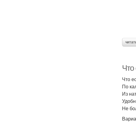
читат
Что 
Что е
По ка
Из на
Удобн
Не бо
Вариа