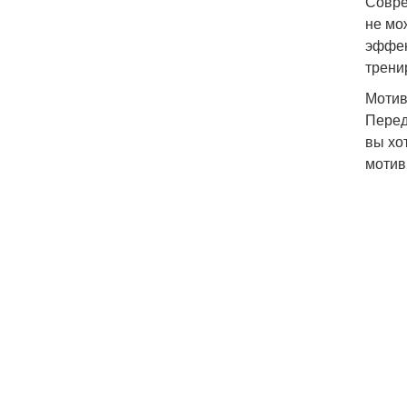
Совре
не мо
эффек
трени
Мотив
Перед
вы хо
мотив