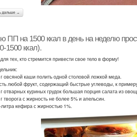
ь дальше →
ю ПП на 1500 ккал в день на неделю про
0-1500 ккал).
для тех, кто стремится привести свое тело в форму!
ельник:
0 г овсяной каши полить одной столовой ложкой меда.
есть любой фрукт, содержащий быстрые углеводы, к примеру
0 г отварных куриных грудок большая порция салата из овощ
 г творога с жирность не более 5% и апельсин.
л-литра кефира с жирностью 1%.