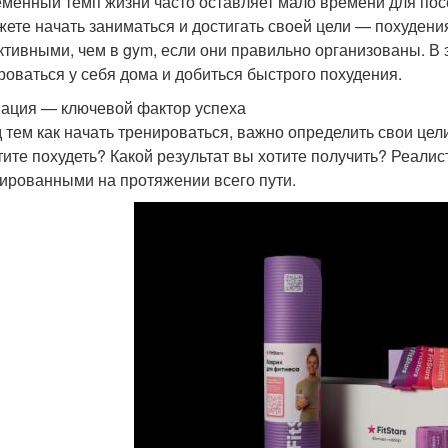
менный темп жизни часто оставляет мало времени для посещ
жете начать заниматься и достигать своей цели — похудени
тивными, чем в gym, если они правильно организованы. В э
роваться у себя дома и добиться быстрого похудения.
ация — ключевой фактор успеха
 тем как начать тренироваться, важно определить свои цел
тите похудеть? Какой результат вы хотите получить? Реали
ированными на протяжении всего пути.