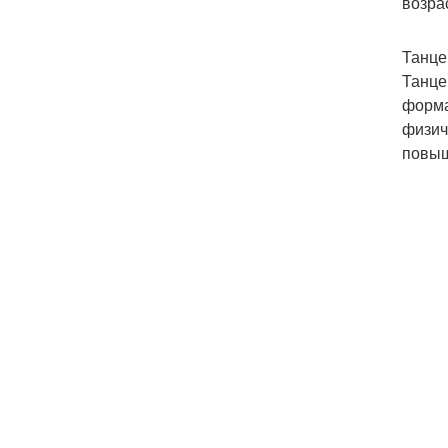
возра
Танце
Танце
форма
физич
повыш