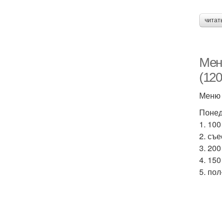
читат
Мен
(120
Меню 
Понед
1. 10
2. съ
3. 20
4. 150
5. по