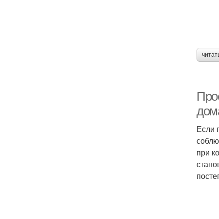
читат
Про
дом
Если 
соблю
при к
стано
посте