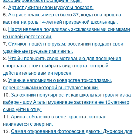
4.
Артист джиган свои мускулы показал.
5.
Актрисе плаксы мертл было 37, когда она прошла
кастинг на роль 14-летней призрачной школьницы.
6.
Настя ивлеева поделилась эксклюзивными снимками
из новой фотосессии.
7.
Силикон пошёл по рукам: россиянки продают свои
удалённые грудные импланты.
8.
Чтобы повысить свою мотивацию для посещения
спортзала, стоит выбрать вид спорта, который
действительно вам интересен.
9.
Ученые напомнили о коварстве токсоплазмы,
переносчиками которой выступают кошки.
10.
Заложники популярности: как школьная травля из-за
кабаре - шоу Агаты муцениеце заставила ее 13-летнего
сына уйти к отцу.
11.
Арина соболенко в вене: красота, которая
начинается с энергии.
12.
Самая откровенная фотосессия дакоты Джонсон для