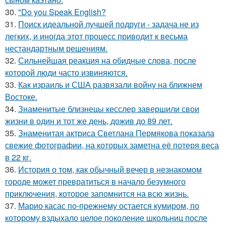
30.
"Do you Speak English?
31.
Поиск идеальной лучшей подруги - задача не из
легких, и иногда этот процесс приводит к весьма
нестандартным решениям.
32.
Сильнейшая реакция на обидные слова, после
которой люди часто извиняются.
33.
Как израиль и США развязали войну на ближнем
Востоке.
34.
Знаменитые близнецы кесслер завершили свои
жизни в один и тот же день, дожив до 89 лет.
35.
Знаменитая актриса Светлана Пермякова показала
свежие фотографии, на которых заметна её потеря веса
в 22 кг.
36.
История о том, как обычный вечер в незнакомом
городе может превратиться в начало безумного
приключения, которое запомнится на всю жизнь.
37.
Марио касас по-прежнему остается кумиром, по
которому вздыхало целое поколение школьниц после