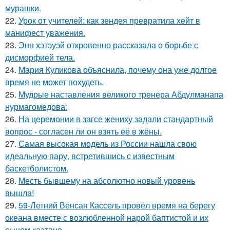
мурашки.
22.
Урок от учителей: как зендея превратила хейт в
манифест уважения.
23.
Энн хэтэуэй откровенно рассказала о борьбе с
дисморфией тела.
24.
Мария Куликова объяснила, почему она уже долгое
время не может похудеть.
25.
Мудрые наставления великого тренера Абдулманапа
нурмагомедова:
26.
На церемонии в загсе жениху задали стандартный
вопрос - согласен ли он взять её в жёны.
27.
Самая высокая модель из России нашла свою
идеальную пару, встретившись с известным
баскетболистом.
28.
Месть бывшему на абсолютно новый уровень
вышла!
29.
59-Летний Венсан Кассель провёл время на берегу
океана вместе с возлюбленной нарой баптистой и их
сыном каэтано.