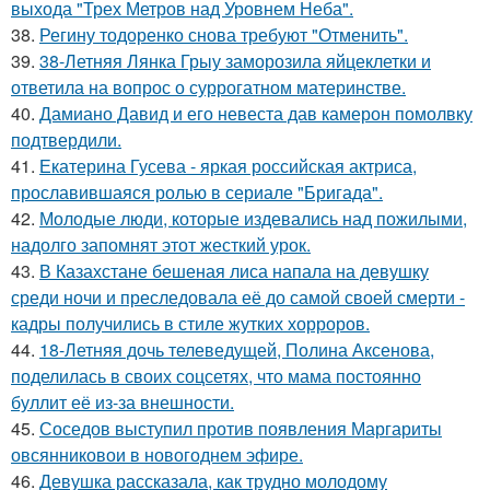
выхода "Трех Метров над Уровнем Неба".
38.
Регину тодоренко снова требуют "Отменить".
39.
38-Летняя Лянка Грыу заморозила яйцеклетки и
ответила на вопрос о суррогатном материнстве.
40.
Дамиано Давид и его невеста дав камерон помолвку
подтвердили.
41.
Екатерина Гусева - яркая российская актриса,
прославившаяся ролью в сериале "Бригада".
42.
Молодые люди, которые издевались над пожилыми,
надолго запомнят этот жесткий урок.
43.
В Казахстане бешеная лиса напала на девушку
среди ночи и преследовала её до самой своей смерти -
кадры получились в стиле жутких хорроров.
44.
18-Летняя дочь телеведущей, Полина Аксенова,
поделилась в своих соцсетях, что мама постоянно
буллит её из-за внешности.
45.
Соседов выступил против появления Маргариты
овсянниковои в новогоднем эфире.
46.
Девушка рассказала, как трудно молодому