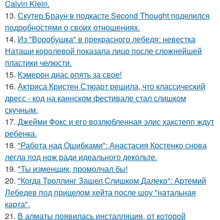
Calvin Klein.
13.
Скутер Браун в подкасте Second Thought поделился
подробностями о своих отношениях.
14.
Из "Воробушка" в прекрасного лебедя: невестка
Наташи королевой показала лицо после сложнейшей
пластики челюсти.
15.
Кэмерон диас опять за свое!
16.
Актриса Кристен Стюарт решила, что классический
дресс - код на каннском фестивале стал слишком
скучным.
17.
Джейми Фокс и его возлюбленная элис хакстепп ждут
ребенка.
18.
"Работа над Ошибками": Анастасия Костенко снова
легла под нож ради идеального декольте.
19.
"Ты изменщик, промолчал бы!
20.
"Когда Троллинг Зашел Слишком Далеко": Артемий
Лебедев под прицелом хейта после шоу "натальная
карта".
21.
В алматы появилась инсталляция, от которой