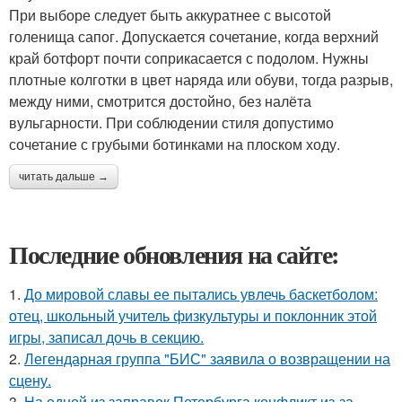
При выборе следует быть аккуратнее с высотой
голенища сапог. Допускается сочетание, когда верхний
край ботфорт почти соприкасается с подолом. Нужны
плотные колготки в цвет наряда или обуви, тогда разрыв,
между ними, смотрится достойно, без налёта
вульгарности. При соблюдении стиля допустимо
сочетание с грубыми ботинками на плоском ходу.
читать дальше →
Последние обновления на сайте:
1.
До мировой славы ее пытались увлечь баскетболом:
отец, школьный учитель физкультуры и поклонник этой
игры, записал дочь в секцию.
2.
Легендарная группа "БИС" заявила о возвращении на
сцену.
3.
На одной из заправок Петербурга конфликт из-за