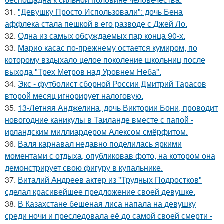
31.
"Девушку Просто Использовали": дочь Бена
аффлека стала пешкой в его разводе с Джей Ло.
32.
Одна из самых обсуждаемых пар конца 90-х.
33.
Марио касас по-прежнему остается кумиром, по
которому вздыхало целое поколение школьниц после
выхода "Трех Метров над Уровнем Неба".
34.
Экс - футболист сборной России Дмитрий Тарасов
второй месяц игнорирует налоговую.
35.
13-Летняя Анджелина, дочь Виктории Бони, проводит
новогодние каникулы в Таиланде вместе с папой -
ирландским миллиардером Алексом смёрфитом.
36.
Валя карнавал недавно поделилась яркими
моментами с отдыха, опубликовав фото, на котором она
демонстрирует свою фигуру в купальнике.
37.
Виталий Андреев актер из "Трудных Подростков"
сделал красивейшее предложение своей девушке.
38.
В Казахстане бешеная лиса напала на девушку
среди ночи и преследовала её до самой своей смерти -