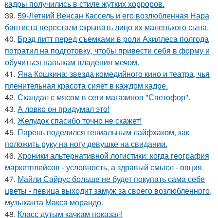
кадры получились в стиле жутких хорроров.
39.
59-Летний Венсан Кассель и его возлюбленная Нара
баптиста перестали скрывать лицо их маленького сына.
40.
Брэд питт перед съемками в роли Ахиллеса полгода
потратил на подготовку, чтобы привести себя в форму и
обучиться навыкам владения мечом.
41.
Яна Кошкина: звезда комедийного кино и театра, чья
пленительная красота сияет в каждом кадре.
42.
Скандал с мясом в сети магазинов "Светофор".
43.
А ловко он придумал это!
44.
Желудок спасибо точно не скажет!
45.
Парень поделился гениальным лайфхаком, как
положить руку на ногу девушке на свидании.
46.
Хроники альтернативной логистики: когда география
маркетплейсов - условность, а здравый смысл - опция.
47.
Майли Сайрус больше не будет покупать сама себе
цветы - певица выходит замуж за своего возлюбленного,
музыканта Макса морандо.
48.
Класс дутым качкам показал!