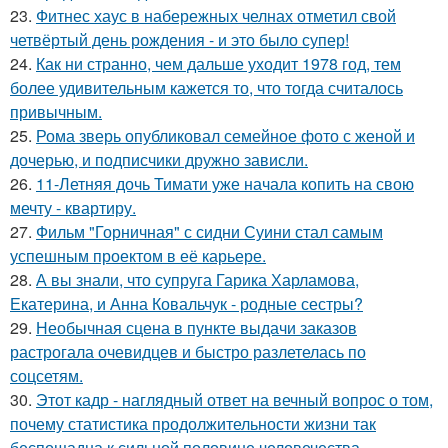
23.
Фитнес хаус в набережных челнах отметил свой
четвёртый день рождения - и это было супер!
24.
Как ни странно, чем дальше уходит 1978 год, тем
более удивительным кажется то, что тогда считалось
привычным.
25.
Рома зверь опубликовал семейное фото с женой и
дочерью, и подписчики дружно зависли.
26.
11-Летняя дочь Тимати уже начала копить на свою
мечту - квартиру.
27.
Фильм "Горничная" с сидни Суини стал самым
успешным проектом в её карьере.
28.
А вы знали, что супруга Гарика Харламова,
Екатерина, и Анна Ковальчук - родные сестры?
29.
Необычная сцена в пункте выдачи заказов
растрогала очевидцев и быстро разлетелась по
соцсетям.
30.
Этот кадр - наглядный ответ на вечный вопрос о том,
почему статистика продолжительности жизни так
беспощадна к сильной половине человечества.