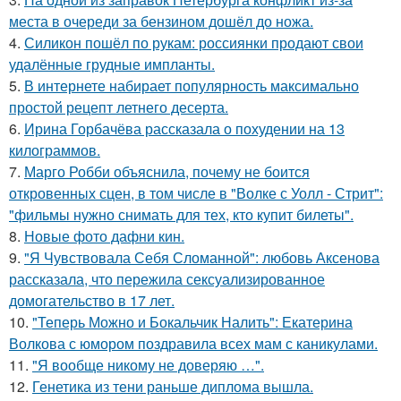
места в очереди за бензином дошёл до ножа.
4.
Силикон пошёл по рукам: россиянки продают свои
удалённые грудные импланты.
5.
В интернете набирает популярность максимально
простой рецепт летнего десерта.
6.
Ирина Горбачёва рассказала о похудении на 13
килограммов.
7.
Марго Робби объяснила, почему не боится
откровенных сцен, в том числе в "Волке с Уолл - Стрит":
"фильмы нужно снимать для тех, кто купит билеты".
8.
Новые фото дафни кин.
9.
"Я Чувствовала Себя Сломанной": любовь Аксенова
рассказала, что пережила сексуализированное
домогательство в 17 лет.
10.
"Теперь Можно и Бокальчик Налить": Екатерина
Волкова с юмором поздравила всех мам с каникулами.
11.
"Я вообще никому не доверяю …".
12.
Генетика из тени раньше диплома вышла.