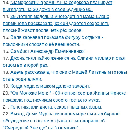
13.
"Заморозить" время: Анна седокова планирует
выглядеть на 30 даже в свои будущие 60.
14.
39-Летняя модель и многодетная мама Елена
перминова рассказала, как ей удаётся сохранять
плоский живот после четырёх родов.
15.
Валя карнавал показала фигуру с отдыха -
поклонники спорят о её внешности.
16.
Самбист Александр Емельяненко:
17.
Джона хилл тайно женился на Оливии миллар и стал
отцом во второй раз.
18.
Адель рассказала, что они с Мишей Литвиным готовы
стать родителями.
19.
Когда мода слишком далеко заходит.
20.
"Он Моложе Меня" - 39-летняя сестра Жанны Фриске
показала подписчикам своего третьего мужа.
21.
Генетика или диета: секрет пышных форм.
22.
Выход Деми Мур на кинопремьере вызвал бурное
обсуждение в соцсетях: фанаты заговорили об
"Очередной Звезде" на "оземпике".