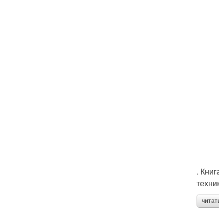
. Кни
техни
читат