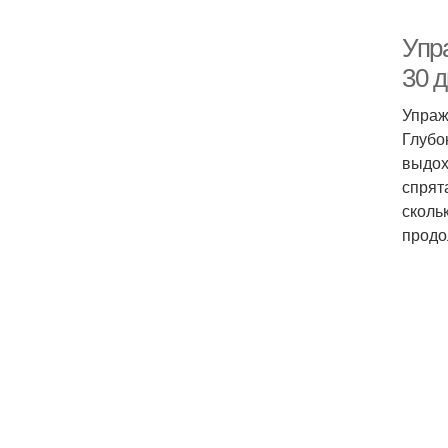
Упра
30 д
Упраж
Глубо
выдох
спрят
сколь
продо