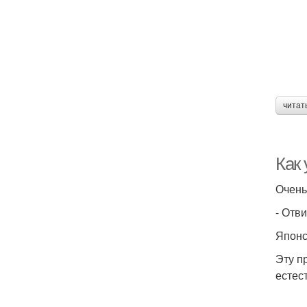
читат
Как 
Очень
- Отв
Японс
Эту п
естес