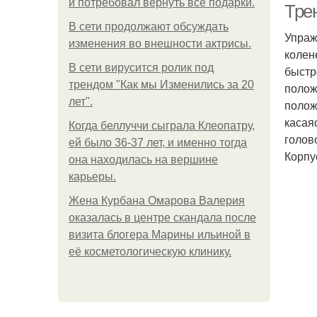
и потребовал вернуть все подарки.
Тре
В сети продолжают обсуждать
Упраж
изменения во внешности актрисы.
колен
В сети вирусится ролик под
быстр
трендом "Как мы Изменились за 20
полож
лет".
полож
касая
Когда беллуччи сыграла Клеопатру,
голов
ей было 36-37 лет, и именно тогда
Корпу
она находилась на вершине
карьеры.
Жена Курбана Омарова Валерия
оказалась в центре скандала после
визита блогера Марины ильиной в
её косметологическую клинику.