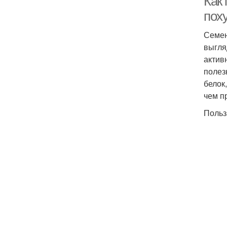
Как
пох
Семен
выгля
актив
полез
белок
чем п
Польз