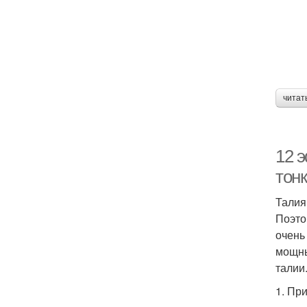
читат
12 
тон
Талия
Поэто
очень
мощны
талии
1. Пр