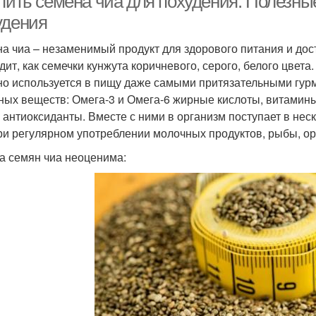
 пить семена чиа для похудения. Полезны
удения
а чиа – незаменимый продукт для здорового питания и до
дит, как семечки кунжута коричневого, серого, белого цвета.
но используется в пищу даже самыми притязательными гур
ных веществ: Омега-3 и Омега-6 жирные кислоты, витамины В
, антиоксиданты. Вместе с ними в организм поступает в не
ри регулярном употреблении молочных продуктов, рыбы, ор
а семян чиа неоценима: