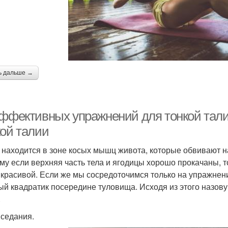
ь дальше →
эффективных упражнений для тонкой тал
кой талии
 находится в зоне косых мышц живота, которые обвивают на
му если верхняя часть тела и ягодицы хорошо прокачаны, то
 красивой. Если же мы сосредоточимся только на упражнения
й квадратик посередине туловища. Исходя из этого назову 
.
иседания.