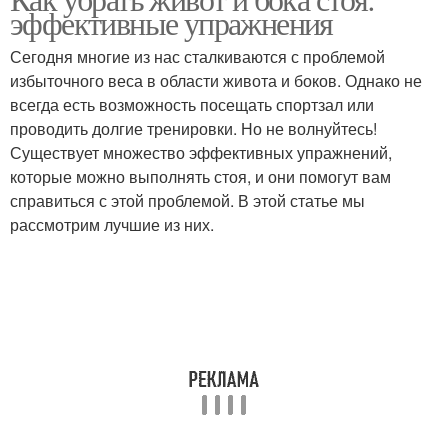
Плоский живот
Простые упражнения
эффективные упражнения
Сегодня многие из нас сталкиваются с проблемой
избыточного веса в области живота и боков. Однако не
Живот в домашних
всегда есть возможность посещать спортзал или
Живот за неделю
условиях
проводить долгие тренировки. Но не волнуйтесь!
Существует множество эффективных упражнений,
которые можно выполнять стоя, и они помогут вам
справиться с этой проблемой. В этой статье мы
Китайские упражнения
Секретное упражнение
рассмотрим лучшие из них.
Упражнения из
Упражнения для
общеукрепляющего
укрепления
комплекса
Упражнения для
Упражнение с роликом
избавления