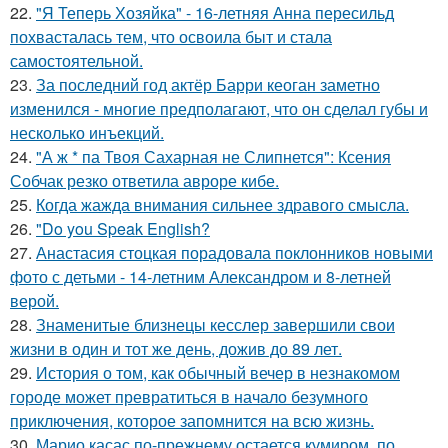
22.
"Я Теперь Хозяйка" - 16-летняя Анна пересильд
похвасталась тем, что освоила быт и стала
самостоятельной.
23.
За последний год актёр Барри кеоган заметно
изменился - многие предполагают, что он сделал губы и
несколько инъекций.
24.
"А ж * па Твоя Сахарная не Слипнется": Ксения
Собчак резко ответила авроре кибе.
25.
Когда жажда внимания сильнее здравого смысла.
26.
"Do you Speak English?
27.
Анастасия стоцкая порадовала поклонников новыми
фото с детьми - 14-летним Александром и 8-летней
верой.
28.
Знаменитые близнецы кесслер завершили свои
жизни в один и тот же день, дожив до 89 лет.
29.
История о том, как обычный вечер в незнакомом
городе может превратиться в начало безумного
приключения, которое запомнится на всю жизнь.
30.
Марио касас по-прежнему остается кумиром, по