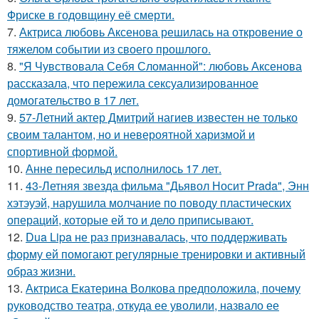
Фриске в годовщину её смерти.
7.
Актриса любовь Аксенова решилась на откровение о
тяжелом событии из своего прошлого.
8.
"Я Чувствовала Себя Сломанной": любовь Аксенова
рассказала, что пережила сексуализированное
домогательство в 17 лет.
9.
57-Летний актер Дмитрий нагиев известен не только
своим талантом, но и невероятной харизмой и
спортивной формой.
10.
Анне пересильд исполнилось 17 лет.
11.
43-Летняя звезда фильма "Дьявол Носит Prada", Энн
хэтэуэй, нарушила молчание по поводу пластических
операций, которые ей то и дело приписывают.
12.
Dua Lipa не раз признавалась, что поддерживать
форму ей помогают регулярные тренировки и активный
образ жизни.
13.
Актриса Екатерина Волкова предположила, почему
руководство театра, откуда ее уволили, назвало ее