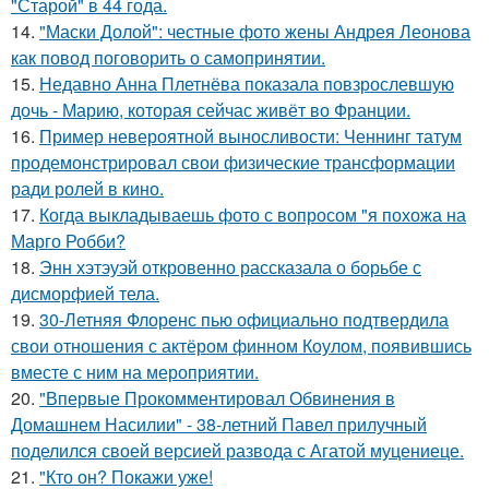
"Старой" в 44 года.
14.
"Маски Долой": честные фото жены Андрея Леонова
как повод поговорить о самопринятии.
15.
Недавно Анна Плетнёва показала повзрослевшую
дочь - Марию, которая сейчас живёт во Франции.
16.
Пример невероятной выносливости: Ченнинг татум
продемонстрировал свои физические трансформации
ради ролей в кино.
17.
Когда выкладываешь фото с вопросом "я похожа на
Марго Робби?
18.
Энн хэтэуэй откровенно рассказала о борьбе с
дисморфией тела.
19.
30-Летняя Флоренс пью официально подтвердила
свои отношения с актёром финном Коулом, появившись
вместе с ним на мероприятии.
20.
"Впервые Прокомментировал Обвинения в
Домашнем Насилии" - 38-летний Павел прилучный
поделился своей версией развода с Агатой муцениеце.
21.
"Кто он? Покажи уже!