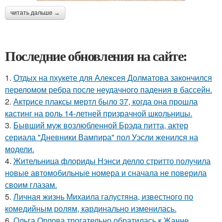
читать дальше →
Последние обновления на сайте:
1.
Отдых на пхукете для Алексея Долматова закончился
переломом ребра после неудачного падения в бассейн.
2.
Актрисе плаксы мертл было 37, когда она прошла
кастинг на роль 14-летней призрачной школьницы.
3.
Бывший муж возлюбленной Брэда питта, актер
сериала "Дневники Вампира" пол Уэсли женился на
модели.
4.
Жительница флориды Нэнси делло стритто получила
новые автомобильные номера и сначала не поверила
своим глазам.
5.
Личная жизнь Михаила галустяна, известного по
комедийным ролям, кардинально изменилась.
6.
Ольга Орлова трогательно обратилась к Жанне