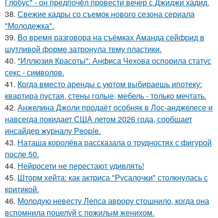
Глобус" - он предпочёл провести вечер с Джиджи хадид.
38.
Свежие кадры со съемок нового сезона сериала
"Молодежка".
39.
Во время разговора на съёмках Аманда сейфрид в
шутливой форме затронула тему пластики.
40.
"Иллюзия Красоты": Анфиса Чехова оспорила статус
секс - символов.
41.
Когда вместо аренды с уютом выбираешь ипотеку:
квартира пустая, стены голые, мебель - только мечтать.
42.
Анжелина Джоли продаёт особняк в Лос-анджелесе и
навсегда покидает США летом 2026 года, сообщает
инсайдер журналу People.
43.
Наташа королёва рассказала о трудностях с фигурой
после 50.
44.
Нейросети не перестают удивлять!
45.
Шторм хейта: как актриса "Русалочки" столкнулась с
критикой.
46.
Молодую невесту Лепса аврору стошнило, когда она
вспомнила поцелуй с пожилым женихом.