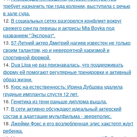
требует назначить три года колонии, выступила с речью
в зале суда.
12.
В социальных сетях разгорелся конфликт вокруг
свежего сингла певицы и актрисы Mia Boyka под
названием "Экспонат".
13.
57-Летний актер Дмитрий нагиев известен не только
своим талантом, но и невероятной харизмой и
спортивной формой.
14.
Dua Lipa не раз признавалась, что поддерживать
форму ей помогают регулярные тренировки и активный
образ жизни.
15.
Курс на естественность: Ирина Дубцова удалила
грудные импланты спустя 12 лет.
16.
Генетика из тени раньше диплома вышла.
17.
В сети активно обсуждают идеальный актерский
состав в адаптации мультфильма - звереполис.
18.
Джейми Фокс и его возлюбленная элис хакстепп ждут
ребенка.