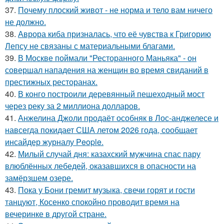
37.
Почему плоский живот - не норма и тело вам ничего
не должно.
38.
Аврора киба призналась, что её чувства к Григорию
Лепсу не связаны с материальными благами.
39.
В Москве поймали "Ресторанного Маньяка" - он
совершал нападения на женщин во время свиданий в
престижных ресторанах.
40.
В конго построили деревянный пешеходный мост
через реку за 2 миллиона долларов.
41.
Анжелина Джоли продаёт особняк в Лос-анджелесе и
навсегда покидает США летом 2026 года, сообщает
инсайдер журналу People.
42.
Милый случай дня: казахский мужчина спас пару
влюблённых лебедей, оказавшихся в опасности на
замёрзшем озере.
43.
Пока у Бони гремит музыка, свечи горят и гости
танцуют, Косенко спокойно проводит время на
вечеринке в другой стране.