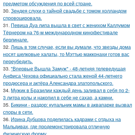
предметом обсуждения по всей стране.
30.
Зендея слухи о тайной свадьбе с томом холландом
спровоцировала.
31.
Певица Дуа липа вышла в свет с женихом Каллумом
Тёрнером на 76-м международном кинофестивале
берлинале.
32.
Лишь в том случае, если вы думали, что звезды дома
носят шелковые халаты, то Мэттью макконахи готов вас
переубедить.
33.
"Впервые Вышла Замуж" - 48-летняя телеведущая
Анфиса Чехова официально стала женой 44-летнего
продюсера и актёра Александра златопольского.
34.
Мужик в Бразилии каждый день заливал в себя по 2-
3 литра колы и накопил в себе не сахар, а камни.
35.
Бикини - раздор: купальник мамы в аквапарке вызвал
споры в сети.
36.
Ирина Дубцова поделилась кадрами с отдыха на
Мальдивах, где продемонстрировала отличную
физическую форму.