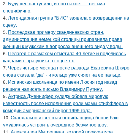
3.
Будущее наступило, и оно пахнет … весьма
специфично.
4.
Легендарная группа "БИС" заявила о возвращении на
сцену.
5.
Последовав примеру скандинавских стран,
администрация немецкой столицы приравняла права
женщин к мужским в вопросах внешнего вида у воды.
6.
Пелагея с размахом отметила 40-летие и поделилась
кадрами с праздника в соцсетях.
7.
Через четыре месяца после развода Екатерина Шкуро
снова сказала "да" - и кольцо уже сияет на ее пальце.
8.
Испанская школьница по имени Люсия год назад
решила написать письмо Владимиру Путину.
9.
Актриса Дженнифер кулидж обрела мировую
известность после исполнения роли мамы стиффлера в
комедии американский пирог 1999 года.
10.
Скандально известная онлифанщица бонни блю
умудрилась устроить очередное безумное шоу.
11.
Александра Митрошина, которой прокуратура