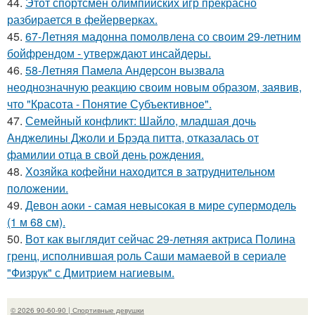
44.
Этот спортсмен олимпийских игр прекрасно
разбирается в фейерверках.
45.
67-Летняя мадонна помолвлена со своим 29-летним
бойфрендом - утверждают инсайдеры.
46.
58-Летняя Памела Андерсон вызвала
неоднозначную реакцию своим новым образом, заявив,
что "Красота - Понятие Субъективное".
47.
Семейный конфликт: Шайло, младшая дочь
Анджелины Джоли и Брэда питта, отказалась от
фамилии отца в свой день рождения.
48.
Хозяйка кофейни находится в затруднительном
положении.
49.
Девон аоки - самая невысокая в мире супермодель
(1 м 68 см).
50.
Вот как выглядит сейчас 29-летняя актриса Полина
гренц, исполнившая роль Саши мамаевой в сериале
"Физрук" с Дмитрием нагиевым.
© 2026 90-60-90 | Спортивные девушки