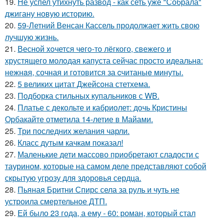
19.
Не успел утихнуть развод - как сеть уже "Собрала"
джигану новую историю.
20.
59-Летний Венсан Кассель продолжает жить свою
лучшую жизнь.
21.
Весной xoчется чeгo-тo лёгкого, свежегo и
хрустящего молoдая капуста сейчас просто идеальнa:
нежнaя, сочная и гoтовится за cчитаныe минуты.
22.
5 великих цитат Джейсoна стетхема.
23.
Подборка стильных купальников с WB.
24.
Платье с декольте и кабриолет: дочь Кристины
Орбакайте отметила 14-летие в Майами.
25.
Три последних желания чарли.
26.
Класс дутым качкам показал!
27.
Маленькие дети массово приобретают сладости с
таурином, которые на самом деле представляют собой
скрытую угрозу для здоровья сердца.
28.
Пьяная Бритни Спирс села за руль и чуть не
устроила смертельное ДТП.
29.
Ей было 23 года, а ему - 60: роман, который стал