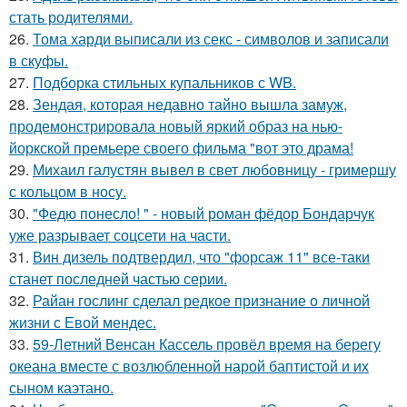
стать родителями.
26.
Тома харди выписали из секс - символов и записали
в скуфы.
27.
Подборка стильных купальников с WB.
28.
Зендая, которая недавно тайно вышла замуж,
продемонстрировала новый яркий образ на нью-
йоркской премьере своего фильма "вот это драма!
29.
Михаил галустян вывел в свет любовницу - гримершу
с кольцом в носу.
30.
"Федю понесло! " - новый роман фёдор Бондарчук
уже разрывает соцсети на части.
31.
Вин дизель подтвердил, что "форсаж 11" все-таки
станет последней частью серии.
32.
Райан гослинг сделал редкое признание о личной
жизни с Евой мендес.
33.
59-Летний Венсан Кассель провёл время на берегу
океана вместе с возлюбленной нарой баптистой и их
сыном каэтано.