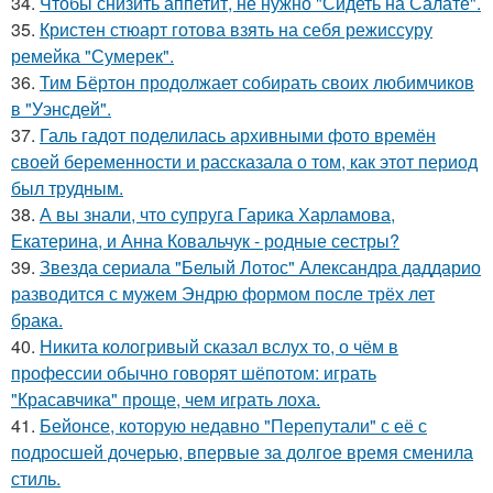
34.
Чтобы снизить аппетит, не нужно "Сидеть на Салате".
35.
Кристен стюарт готова взять на себя режиссуру
ремейка "Сумерек".
36.
Тим Бёртон продолжает собирать своих любимчиков
в "Уэнсдей".
37.
Галь гадот поделилась архивными фото времён
своей беременности и рассказала о том, как этот период
был трудным.
38.
А вы знали, что супруга Гарика Харламова,
Екатерина, и Анна Ковальчук - родные сестры?
39.
Звезда сериала "Белый Лотос" Александра даддарио
разводится с мужем Эндрю формом после трёх лет
брака.
40.
Никита кологривый сказал вслух то, о чём в
профессии обычно говорят шёпотом: играть
"Красавчика" проще, чем играть лоха.
41.
Бейонсе, которую недавно "Перепутали" с её с
подросшей дочерью, впервые за долгое время сменила
стиль.