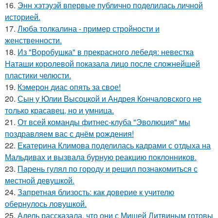
16.
Энн хэтэуэй впервые публично поделилась личной
историей.
17.
Люба толкалина - пример стройности и
женственности.
18.
Из "Воробушка" в прекрасного лебедя: невестка
Наташи королевой показала лицо после сложнейшей
пластики челюсти.
19.
Кэмерон диас опять за свое!
20.
Сын у Юлии Высоцкой и Андрея Кончаловского не
только красавец, но и умница.
21.
От всей команды фитнес-клуба "Эволюция" мы
поздравляем вас с днём рождения!
22.
Екатерина Климова поделилась кадрами с отдыха на
Мальдивах и вызвала бурную реакцию поклонников.
23.
Парень гулял по городу и решил познакомиться с
местной девушкой.
24.
Запретная близость: как доверие к учителю
обернулось ловушкой.
25.
Адель рассказала, что они с Мишей Литвиным готовы