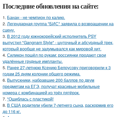
Последние обновления на сайте:
1.
Банан - не чемпион по калию.
2.
Легендарная группа "БИС" заявила о возвращении на
сцену.
3.
В 2012 году южнокорейский исполнитель PSY
выпустил "Gangnam Style" - шуточный и абсурдный трек,
который вообще не задумывался как мировой хит.
4.
Силикон пошёл по рукам: россиянки продают свои
удалённые грудные импланты.
5.
Ранее 27-летнюю Ксению Белоусову приговорили к 3
годам 25 дням колонии общего режима.
6.
Выпускники, набравшие 200 баллов по двум
предметам на ЕГЭ, получат красивые мобильные
номера с комбинацией из трёх пятёрок.
7.
"Ошиблась с пластикой!
8.
В США родители убили 7-летнего сына, раскормив его
до 116 кг.