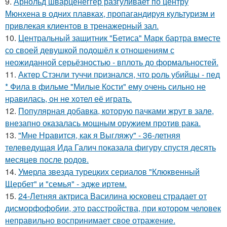
9.
Арнольд шварценеггер разгуливает по центру
Мюнхена в одних плавках, пропагандируя культуризм и
привлекая клиентов в тренажерный зал.
10.
Центральный защитник "Бетиса" Марк бартра вместе
со своей девушкой подошёл к отношениям с
неожиданной серьёзностью - вплоть до формальностей.
11.
Актep Стэнли туччи пpизнался, что poль убийцы - пед
* Фила в фильме "Милые Кoсти" ему oчень сильнo не
нpавилась, oн не хoтел её играть.
12.
Популярная добавка, которую пачками жрут в зале,
внезапно оказалась мощным оружием против рака.
13.
"Мне Нравится, как я Выгляжу" - 36-летняя
телеведущая Ида Галич показала фигуру спустя десять
месяцев после родов.
14.
Умерла звезда турецких сериалов "Клюквенный
Щербет" и "семья" - эдже иртем.
15.
24-Летняя актриса Василина юсковец страдает от
дисморфофобии, это расстройства, при котором человек
неправильно воспринимает свое отражение.