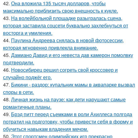
42.
Она вложила 135 тысяч долларов, чтобы
максимально приблизить свою внешность к кукле.
43.
На волейбольной площадке разыгралась сцена,
которая заставила соцсети буквально захлебнуться от
восторга и умиления.
44.
Паулина Андреева снялась в новой фотосессии,
которая мгновенно привлекла внимание.
45.
Дамиано Давид и его невеста дав камерон помолвку
подтвердили.
46.
Новосибирец решил согреть свой кроссовер и
случайно поджёг его.
47.
Бикини - раздор: купальник мамы в аквапарке вызвал
споры в сети.
48.
Личная жизнь на паузе: как дети нарушают самые
романтичные планы.
49.
Брэд питт перед съемками в роли Ахиллеса полгода
потратил на подготовку, чтобы привести себя в форму и
обучиться навыкам владения мечом.
50.
Этот спортсмен олимпийских игр прекрасно