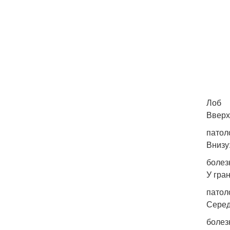
Лоб
Вверх
патол
Внизу
болез
У гра
патол
Серед
болез