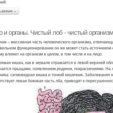
вей:
ь дальше →
о и органы. Чистый лоб - чистый организ
ник – массивная часть человеческого организма, отвечающ
вильном функционировании он же может стать источником с
му влияют на организм в целом, в том числе и на лицо.
прямая кишка, как в зеркале отражается в левой верхней об
ается прыщами, появлением родинок, покраснениями. На л
ника: сигмовидная кишка и тонкий кишечник. Заболевания н
етствует левая боковая часть лба, приводят к пересушенно