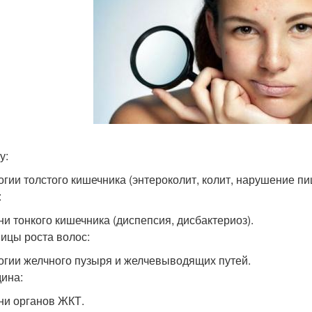
у:
огии толстого кишечника (энтероколит, колит, нарушение п
:
ни тонкого кишечника (диспепсия, дисбактериоз).
ницы роста волос:
огии желчного пузыря и желчевыводящих путей.
ина:
ни органов ЖКТ.