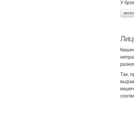
У бро
читат
Лиц
Кишеч
непра
разно
Так, 
выраж
кишеч
соотв