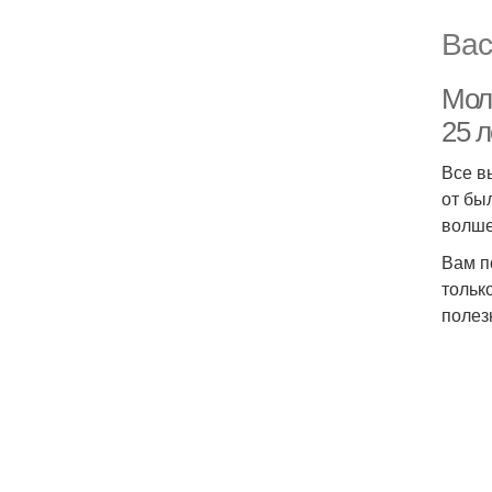
Вас
Моло
25 л
Все в
от бы
волше
Вам п
тольк
полез