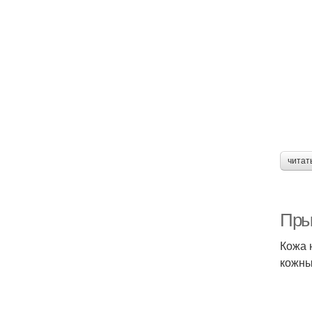
читат
Пры
Кожа 
кожны