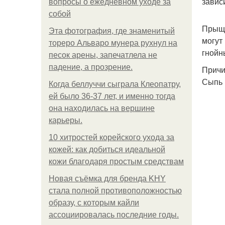
завис
вопросы о ежедневном уходе за
собой
Прыщи
Эта фотография, где знаменитый
могут
тореро Альваро мунера рухнул на
гнойн
песок арены, запечатлела не
падение, а прозрение.
Причи
Сыпь 
Когда беллуччи сыграла Клеопатру,
ей было 36-37 лет, и именно тогда
она находилась на вершине
карьеры.
10 хитростей корейского ухода за
кожей: как добиться идеальной
кожи благодаря простым средствам
Новая съёмка для бренда KHY
стала полной противоположностью
образу, с которым кайли
ассоциировалась последние годы.