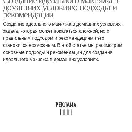
Цветные подводки
Голубые глаза
домашних условиях: подходы и
рекомендации
Создание идеального макияжа в домашних условиях -
задача, которая может показаться сложной, но с
Серые глаза
Зеленые глаза
правильным подходом и рекомендациями это
становится возможным. В этой статье мы рассмотрим
основные подходы и рекомендации для создания
идеального макияжа в домашних условиях.
Светло-карие глаза
Карие глаза
Черные глаза