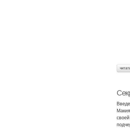
читат
Сек
Введ
Макия
своей
подче