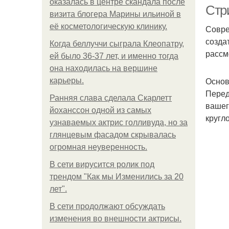
оказалась в центре скандала после
Стр
визита блогера Марины ильиной в
её косметологическую клинику.
Совре
созда
Когда беллуччи сыграла Клеопатру,
рассм
ей было 36-37 лет, и именно тогда
она находилась на вершине
Основ
карьеры.
Перед
Ранняя слава сделала Скарлетт
Гл
вашег
йоханссон одной из самых
кругл
узнаваемых актрис голливуда, но за
глянцевым фасадом скрывалась
огромная неуверенность.
В сети вирусится ролик под
трендом "Как мы Изменились за 20
лет".
Те
В сети продолжают обсуждать
изменения во внешности актрисы.