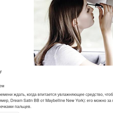
y
ем
ремени ждать, когда впитается увлажняющее средство, что
имер, Dream Satin BB от Maybelline New York): его можно за
ечками пальцев.