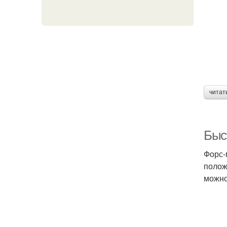
П
читат
Быс
Форс-
полож
можно