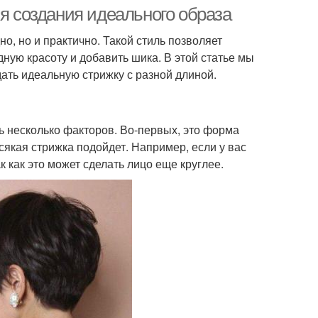
ля создания идеального образа
о, но и практично. Такой стиль позволяет
ную красоту и добавить шика. В этой статье мы
 для голубых глаз
Тени для зеленых глаз
ать идеальную стрижку с разной длиной.
ть несколько факторов. Во-первых, это форма
 для зеленых глаз
Цвета для зеленых глаз
сякая стрижка подойдет. Например, если у вас
к как это может сделать лицо еще круглее.
Макияж для светло-
 на светлой коже
карих глаз
жды для зеленых
Брюнетки с карими
глаз
глазами