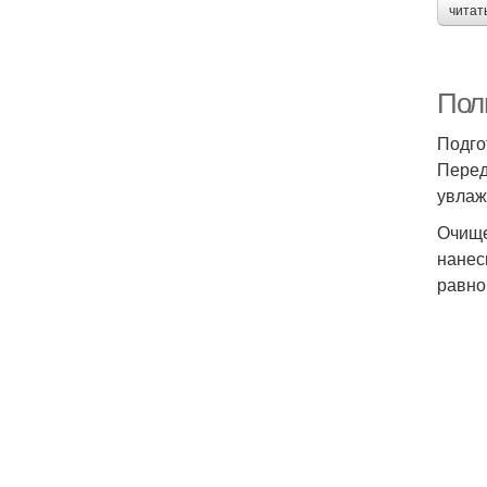
читат
Полн
Подго
Перед
увлаж
Очище
нанес
равно