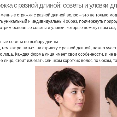
волосами
ижка с разной длиной: советы и уловки д
менные стрижки с разной длиной волос – это не только модн
ть уникальный и индивидуальный образ, подчеркнуть природ
Тени для глаз
Глаз с помощью
Тона
отрим основные советы и уловки, которые помогут вам созд
ные советы по выбору длины
 тем как решиться на стрижку с разной длиной, важно учес
Макияж для зеленых
аз для зеленых глаз
Кожи
о лица. Каждая форма лица имеет свои особенности, и не в
глаз
ое лицо, стоит избегать слишком коротких волос по бокам, та
Темные глаза
Глаз для светлой кожи
Глаз
Оде
ни для голубых глаз
Тени для карих глаз