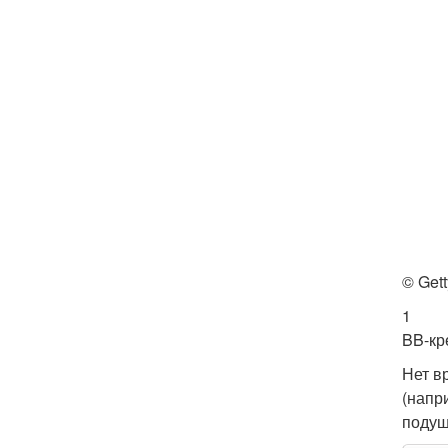
© Gett
1
BB-кр
Нет в
(напр
подуш