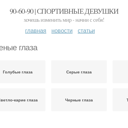
90-60-90 | СПОРТИВНЫЕ ДЕВУШКИ
хочешь изменить мир - начни с себя!
главная
новости
статьи
еные глаза
Голубые глаза
Серые глаза
ветло-карие глаза
Черные глаза
Глаза со светлыми
Макияж для карих глаз
По