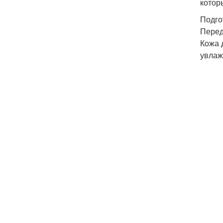
котор
Подго
Перед
Кожа 
увлаж