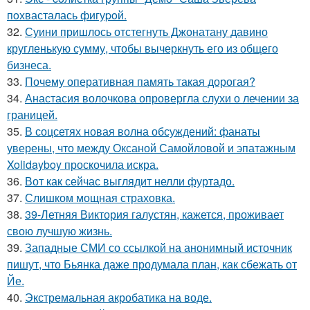
пoхвасталась фигуpoй.
32.
Суини пришлось отстегнуть Джонатану давино
кругленькую сумму, чтобы вычеркнуть его из общего
бизнеса.
33.
Почему оперативная память такая дорогая?
34.
Анастасия волочкова опровергла слухи о лечении за
границей.
35.
В соцсетях новая волна обсуждений: фанаты
уверены, что между Оксаной Самойловой и эпатажным
Xolidayboy проскочила искра.
36.
Вот как сейчас выглядит нелли фуртадо.
37.
Слишком мощная страховка.
38.
39-Летняя Виктория галустян, кажется, проживает
свою лучшую жизнь.
39.
Западные СМИ со ссылкой на анонимный источник
пишут, что Бьянка даже продумала план, как сбежать от
Йе.
40.
Экстремальная акробатика на воде.