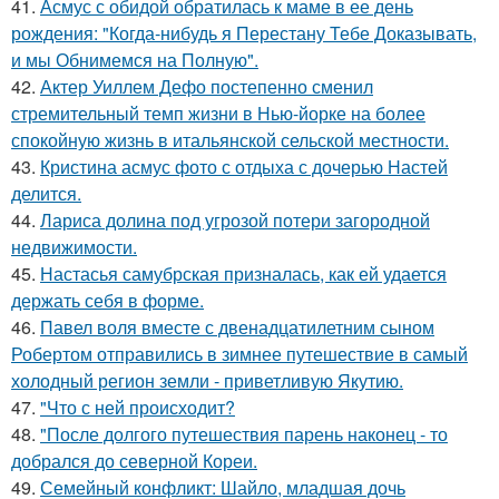
41.
Асмус с обидой обратилась к маме в ее день
рождения: "Когда-нибудь я Перестану Тебе Доказывать,
и мы Обнимемся на Полную".
42.
Актер Уиллем Дефо постепенно сменил
стремительный темп жизни в Нью-йорке на более
спокойную жизнь в итальянской сельской местности.
43.
Кристина асмус фото с отдыха с дочерью Настей
делится.
44.
Лариса долина под угрозой потери загородной
недвижимости.
45.
Настасья самубрская призналась, как ей удается
держать себя в форме.
46.
Павел воля вместе с двенадцатилетним сыном
Робертом отправились в зимнее путешествие в самый
холодный регион земли - приветливую Якутию.
47.
"Что с ней происходит?
48.
"После долгого путешествия парень наконец - то
добрался до северной Кореи.
49.
Семейный конфликт: Шайло, младшая дочь