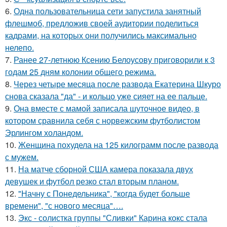
6.
Одна пользовательница сети запустила занятный
флешмоб, предложив своей аудитории поделиться
кадрами, на которых они получились максимально
нелепо.
7.
Ранее 27-летнюю Ксению Белоусову приговорили к 3
годам 25 дням колонии общего режима.
8.
Через четыре месяца после развода Екатерина Шкуро
снова сказала "да" - и кольцо уже сияет на ее пальце.
9.
Она вместе с мамой записала шуточное видео, в
котором сравнила себя с норвежским футболистом
Эрлингом холандом.
10.
Женщина похудела на 125 килограмм после развода
с мужем.
11.
На матче сборной США камера показала двух
девушек и футбол резко стал вторым планом.
12.
"Начну с Понедельника", "когда будет больше
времени", "с нового месяца"….
13.
Экс - солистка группы "Сливки" Карина кокс стала