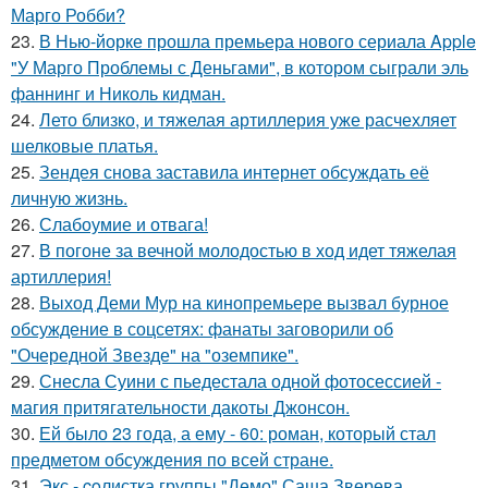
Марго Робби?
23.
В Нью-йорке прошла премьера нового сериала Apple
"У Марго Проблемы с Деньгами", в котором сыграли эль
фаннинг и Николь кидман.
24.
Лето близко, и тяжелая артиллерия уже расчехляет
шелковые платья.
25.
Зендея снова заставила интернет обсуждать её
личную жизнь.
26.
Слабоумие и отвага!
27.
В погоне за вечной молодостью в ход идет тяжелая
артиллерия!
28.
Выход Деми Мур на кинопремьере вызвал бурное
обсуждение в соцсетях: фанаты заговорили об
"Очередной Звезде" на "оземпике".
29.
Снесла Суини с пьедестала одной фотосессией -
магия притягательности дакоты Джонсон.
30.
Ей было 23 года, а ему - 60: роман, который стал
предметом обсуждения по всей стране.
31.
Экс - coлистка группы "Демо" Саша Зверева