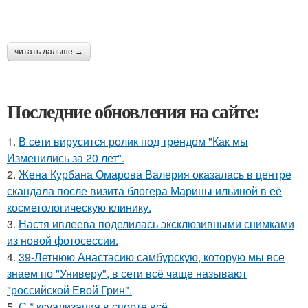
читать дальше →
Последние обновления на сайте:
1.
В сети вирусится ролик под трендом "Как мы
Изменились за 20 лет".
2.
Жена Курбана Омарова Валерия оказалась в центре
скандала после визита блогера Марины ильиной в её
косметологическую клинику.
3.
Настя ивлеева поделилась эксклюзивными снимками
из новой фотосессии.
4.
39-Летнюю Анастасию самбурскую, которую мы все
знаем по "Универу", в сети всё чаще называют
"российской Евой Грин".
5.
С * ксуализация в спорте всё.