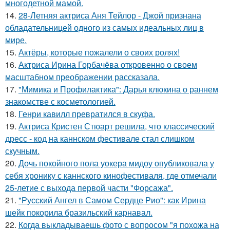
многодетной мамой.
14.
28-Летняя актриса Аня Тейлор - Джой признана
обладательницей одного из самых идеальных лиц в
мире.
15.
Актёры, которые пожалели о своих ролях!
16.
Актриса Ирина Горбачёва откровенно о своем
масштабном преображении рассказала.
17.
"Мимика и Профилактика": Дарья клюкина о раннем
знакомстве с косметологией.
18.
Генри кавилл превратился в скуфа.
19.
Актриса Кристен Стюарт решила, что классический
дресс - код на каннском фестивале стал слишком
скучным.
20.
Дочь покойного пола уокера мидоу опубликовала у
себя хронику с каннского кинофестиваля, где отмечали
25-летие с выхода первой части "Форсажа".
21.
"Русский Ангел в Самом Сердце Рио": как Ирина
шейк покорила бразильский карнавал.
22.
Когда выкладываешь фото с вопросом "я похожа на