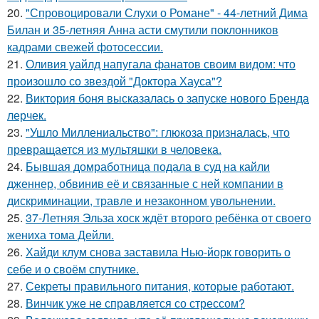
20.
"Спровоцировали Слухи о Романе" - 44-летний Дима
Билан и 35-летняя Анна асти смутили поклонников
кадрами свежей фотосессии.
21.
Оливия уайлд напугала фанатов своим видом: что
произошло со звездой "Доктора Хауса"?
22.
Виктория боня высказалась о запуске нового Бренда
лерчек.
23.
"Ушло Миллениальство": глюкоза призналась, что
превращается из мультяшки в человека.
24.
Бывшая домработница подала в суд на кайли
дженнер, обвинив её и связанные с ней компании в
дискриминации, травле и незаконном увольнении.
25.
37-Летняя Эльза хоск ждёт второго ребёнка от своего
жениха тома Дейли.
26.
Хайди клум снова заставила Нью-йорк говорить о
себе и о своём спутнике.
27.
Секреты правильного питания, которые работают.
28.
Винчик уже не справляется со стрессом?