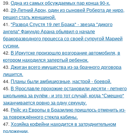
39.
Одна из самых обсуждаемых пар конца 90-х.
40.
29-Летний Арон, один из сыновей Роберта де ниро,
решил стать женщиной.
41.
"Развод Спустя 19 лет Брака" - звезда "дикого
ангела" Факундо Арана обьявил о начале
бракоразводного процесса со своей супругой Марией
сусини.
42.
В Иркутске произошло возгорание автомобиля, в
котором находился запертый ребенок.
43.
Джиган всего имущества из-за брачного договора
лишится.
44.
Планы были амбициозные, настрой - боевой.
45.
В Ярославле прохожие остановили десяти - летнего
школьника за рулём - и это тот случай, когда "Смешно"
заканчивается ровно за одну секунду.
46.
Рейс из Европы в Бразилию пришлось отменить из-
за повреждённого стекла кабины.
47.
Хозяйка кофейни находится в затруднительном
положении.