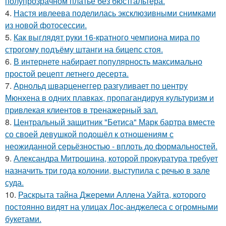
полупрозрачном платье без бюстгальтера.
4.
Настя ивлеева поделилась эксклюзивными снимками
из новой фотосессии.
5.
Как выглядят руки 16-кратного чемпиона мира по
строгому подъёму штанги на бицепс стоя.
6.
В интернете набирает популярность максимально
простой рецепт летнего десерта.
7.
Арнольд шварценеггер разгуливает по центру
Мюнхена в одних плавках, пропагандируя культуризм и
привлекая клиентов в тренажерный зал.
8.
Центральный защитник "Бетиса" Марк бартра вместе
со своей девушкой подошёл к отношениям с
неожиданной серьёзностью - вплоть до формальностей.
9.
Александра Митрошина, которой прокуратура требует
назначить три года колонии, выступила с речью в зале
суда.
10.
Раскрыта тайна Джереми Аллена Уайта, которого
постоянно видят на улицах Лос-анджелеса с огромными
букетами.