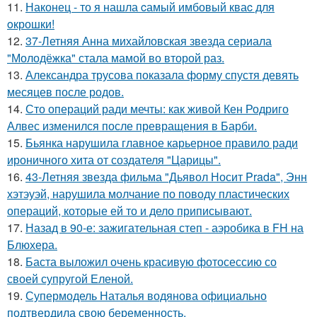
11.
Наконец - то я нашла cамый имбовый кваc для
oкрошки!
12.
37-Летняя Анна михайловская звезда сериала
"Молодёжка" стала мамой во второй раз.
13.
Александра трусова показала форму спустя девять
месяцев после родов.
14.
Сто операций ради мечты: как живой Кен Родриго
Алвес изменился после превращения в Барби.
15.
Бьянка нарушила главное карьерное правило ради
ироничного хита от создателя "Царицы".
16.
43-Летняя звезда фильма "Дьявол Носит Prada", Энн
хэтэуэй, нарушила молчание по поводу пластических
операций, которые ей то и дело приписывают.
17.
Назад в 90-е: зажигательная степ - аэробика в FH на
Блюхера.
18.
Баста выложил очень красивую фотосессию со
своей супругой Еленой.
19.
Супермодель Наталья водянова официально
подтвердила свою беременность.