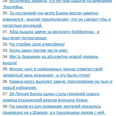
29.
Волочкова заявила, что её приглашали на вечеринки
Эпштейна.
30.
За последний год актёр Барри кеоган заметно
изменился - многие предполагают, что он сделал губы и
несколько инъекций.
31.
Айза вышла замуж за молодого бойфренда - и
выглядит потрясающе.
32.
На стройке своя атмосфера!
33.
Когда закон против чести идет.
34.
Месть бывшему на абсолютно новый уровень
вышла!
35.
Фитнес хаус в набережных челнах отметил свой
четвёртый день рождения - и это было супер!
36.
Карина кросс выходит замуж: предложение на льду и
новый избранник.
37.
29-Летняя Белла хадид стала героиней нового
номера итальянской версии журнала Vogue.
38.
На одном из шоу внимание зрителей оказалось
приковано не к Шакире, а к танцовщице рядом с ней.