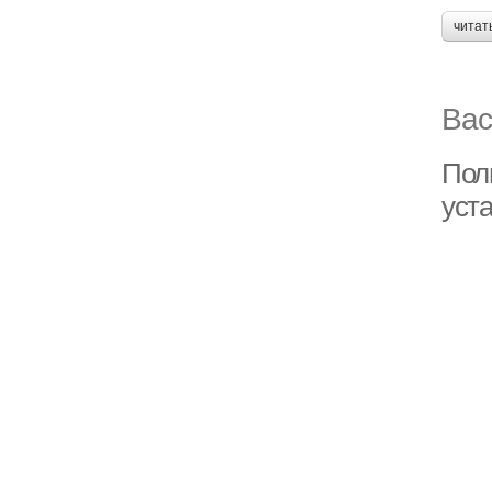
читат
Вас
Поль
уст