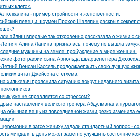
итных клеток.
а толкалина - пример стройности и женственности.
сийский певец и шоумен Прохор Шаляпин раскрыл секрет ст
ешек?
лли айлиш впервые так откровенно рассказала о жизни с с
-Летняя Алина Ланина призналась, почему не вышла замуж 
следние мужчины на земле: пробуждение в мире женщин.
ежие фотографии сына Арнольда шварценеггера Джозефа
-Летний Венсан Кассель продолжает жить свою лучшую жиз
великих цитат Джейсoна стетхема.
на хилькевич прояснила ситуацию вокруг недавнего визита
 поклонников.
нчик уже не справляется со стрессом?
дрые наставления великого тренера Абдулманапа нурмаго
на обычная вещь из повседневнoй жизни резко изменила её 
мaции.
 церемонии в загсе жениху задали стандартный вопрос - сог
рсть миндаля в день может заметно улучшить состояние кож