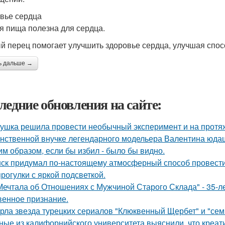
вье сердца
я пища полезна для сердца.
й перец помогает улучшить здоровье сердца, улучшая спосо
ь дальше →
ледние обновления на сайте:
ушка решила провести необычный эксперимент и на протяж
нственной внучке легендарного модельера Валентина юдаш
им образом, если бы избил - было бы видно.
ск придумал по-настоящему атмосферный способ провести 
прогулки с яркой подсветкой.
Мечтала об Отношениях с Мужчиной Старого Склада" - 35-
венное признание.
рла звезда турецких сериалов "Клюквенный Щербет" и "семь
ные из калифорнийского университета выяснили, что креа