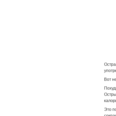
Остра
употр
Вот н
Похуд
Остры
калор
Это п
сокра