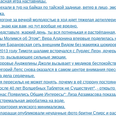
асная игра наставницы.
ехали в тур на байках по тайской заднице, ветер в лицо, э
ка.
погоне за вечной молодостью в ход идет тяжелая артиллери
 знаю как вам, но тут вообще не вредно.
едставьте, жаркий день, ты вся потненькая и растрёпанная, 
ы Молимся об Этом": Вера Алдонина впервые поделилась н
ия Барановская сеть внешним Видом без макияжа шокиро
2013 году Тимоти шаламе встречался с Лурдес Леон, дочер
то, вызывающее сильные эмоции.
оровье Анджелины Джоли вызывает у медиков беспокойств
игорий Лепс снова оказался в самом центре внимания пресс
 а дела сердечные.
я пересильд не может понять, почему в её сторону постоянн
осле 40 лет Волшебных Таблеток не Существует", - открыто
 нас Появились Общие Интересы": Лиза Арзамасова показа
стремальная акробатика на воде.
рритория мужского минимализма.
парацци опубликовали неудачные фото бритни Спирс и рас