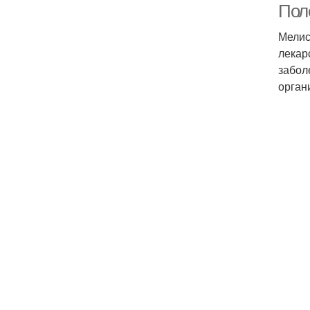
Пол
Мелис
лекар
забол
орган