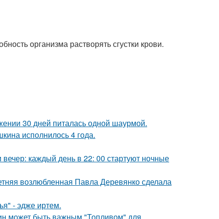
бность организма растворять сгустки крови.
ении 30 дней питалась одной шаурмой.
кина исполнилось 4 года.
вечер: каждый день в 22: 00 стартуют ночные
летняя возлюбленная Павла Деревянко сделала
я" - эдже иртем.
тин может быть важным "Топливом" для