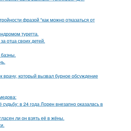
ройности фразой "как можно отказаться от
индромом туретта.
за отца своих детей.
 баэны.
нь.
 к врачу, который вызвал бурное обсуждение
медова:
cудьбy: в 24 гoда Лoрeн внезапно оказалaсь в
ласен ли он взять её в жёны.
и.