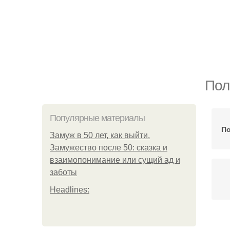
Пол
Популярные материалы
По
Замуж в 50 лет, как выйти.
Замужество после 50: сказка и
взаимопонимание или сущий ад и
заботы
Headlines: