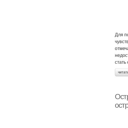
Для п
чувст
отмеч
недос
стать
читат
Ост
ост