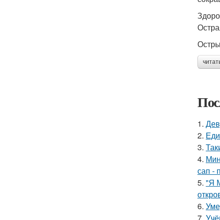
Здоро
Остра
Остры
читат
Пос
1.
Дев
2.
Еди
3.
Так
4.
Мин
сап - 
5.
"Я 
откро
6.
Уме
7.
Учё