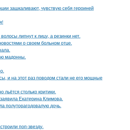
моции зашкаливают, чувствую себя героиней
я!
волосы липнут к лицу, а резинки нет.
овостями о своем больном отце.
вала.
ью мадонны.
о.
ы, и на этот раз поводом стали не его мощные
о льётся столько критики.
 заявила Екатерина Климова.
ла полуторагодовалую дочь.
строили поп-звезду.