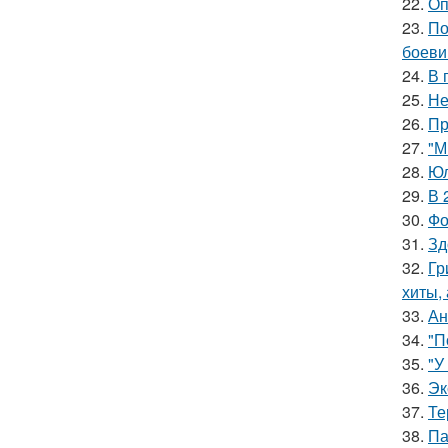
22.
Оп
23.
По
боеви
24.
В 
25.
Не
26.
Пр
27.
"М
28.
Юл
29.
В 
30.
Фо
31.
Зд
32.
Гр
хиты,
33.
Ан
34.
"П
35.
"У
36.
Эк
37.
Те
38.
Па