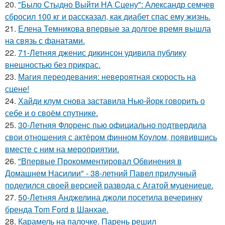
20.
"Было Стыдно Выйти НА Сцену": Александр семчев
сбросил 100 кг и рассказал, как диабет спас ему жизнь.
21.
Елена Темникова впервые за долгое время вышла
на связь с фанатами.
22.
71-Летняя дженис дикинсон удивила публику
внешностью без прикрас.
23.
Магия переодевания: невероятная скорость на
сцене!
24.
Хайди клум снова заставила Нью-йорк говорить о
себе и о своём спутнике.
25.
30-Летняя Флоренс пью официально подтвердила
свои отношения с актёром финном Коулом, появившись
вместе с ним на мероприятии.
26.
"Впервые Прокомментировал Обвинения в
Домашнем Насилии" - 38-летний Павел прилучный
поделился своей версией развода с Агатой муцениеце.
27.
50-Летняя Анджелина джоли посетила вечеринку
бренда Tom Ford в Шанхае.
28.
Карамель на палочке. Парень решил