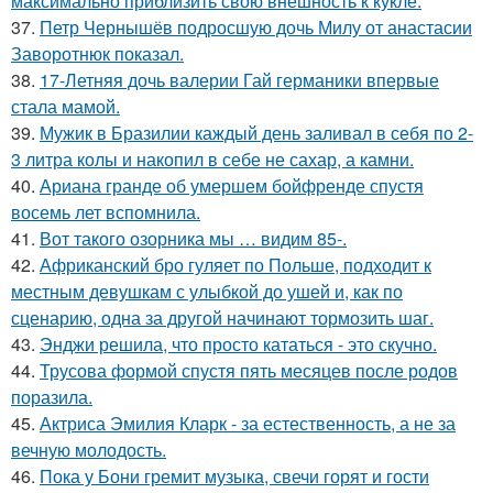
максимально приблизить свою внешность к кукле.
37.
Петр Чернышёв подросшую дочь Милу от анастасии
Заворотнюк показал.
38.
17-Летняя дочь валерии Гай германики впервые
стала мамой.
39.
Мужик в Бразилии каждый день заливал в себя по 2-
3 литра колы и накопил в себе не сахар, а камни.
40.
Ариана гранде об умершем бойфренде спустя
восемь лет вспомнила.
41.
Вот такого озорника мы … видим 85-.
42.
Африканский бро гуляет по Польше, подходит к
местным девушкам с улыбкой до ушей и, как по
сценарию, одна за другой начинают тормозить шаг.
43.
Энджи решила, что просто кататься - это скучно.
44.
Трусова формой спустя пять месяцев после родов
поразила.
45.
Актриса Эмилия Кларк - за естественность, а не за
вечную молодость.
46.
Пока у Бони гремит музыка, свечи горят и гости