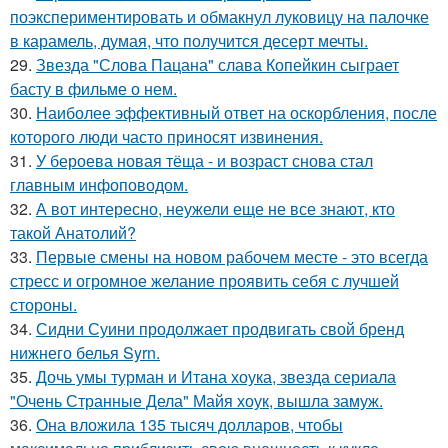
поэкспериментировать и обмакнул луковицу на палочке
в карамель, думая, что получится десерт мечты.
29.
Звезда "Слова Пацана" слава Копейкин сыграет
басту в фильме о нем.
30.
Наиболее эффективный ответ на оскорбления, после
которого люди часто приносят извинения.
31.
У бероева новая тёща - и возраст снова стал
главным инфоповодом.
32.
А вот интересно, неужели еще не все знают, кто
такой Анатолий?
33.
Первые смены на новом рабочем месте - это всегда
стресс и огромное желание проявить себя с лучшей
стороны.
34.
Сидни Суини продолжает продвигать свой бренд
нижнего белья Syrn.
35.
Дочь умы турман и Итана хоука, звезда сериала
"Очень Странные Дела" Майя хоук, вышла замуж.
36.
Она вложила 135 тысяч долларов, чтобы