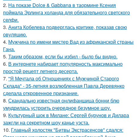
2.
На показе Dolce & Gabbana в таормине Ксения
поймала Эрлинга холанда для обязательного светского
селфи.
3.
Анита Кобелева подверглась критике, показав свою
овуляцию.
4.
Мужчина по имени мистер Вад из африканской страны
Гана.
5.
Таким образом, если бы избил - было бы видно.
6.
В интернете набирает популярность максимально
простой рецепт летнего десерта.
7.
"Я Мечтала об Отношениях с Мужчиной Старого
Склада" - 35-летняя возлюбленная Павла Деревянко
сделала откровенное признание.
8.
Скандально известная онлифанщица бонни блю
умудрилась устроить очередное безумное шоу.
9.
Культурный шок в Милане: Сергей бурунов и Дилара
зажгли на секретном шоу канье уэста.
10.
Главный холостяк "Битвы Экстрасенсов" сдался: