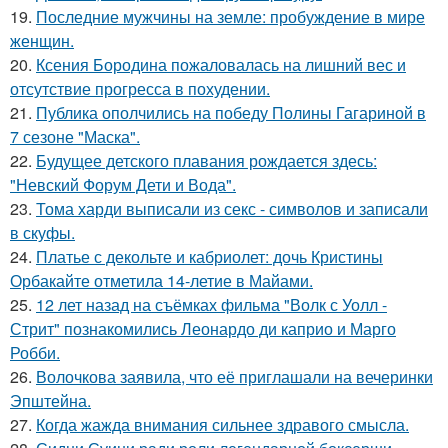
19.
Последние мужчины на земле: пробуждение в мире
женщин.
20.
Ксения Бородина пожаловалась на лишний вес и
отсутствие прогресса в похудении.
21.
Публика ополчились на победу Полины Гагариной в
7 сезоне "Маска".
22.
Будущее детского плавания рождается здесь:
"Невский Форум Дети и Вода".
23.
Тома харди выписали из секс - символов и записали
в скуфы.
24.
Платье с декольте и кабриолет: дочь Кристины
Орбакайте отметила 14-летие в Майами.
25.
12 лет назад на съёмках фильма "Волк с Уолл -
Стрит" познакомились Леонардо ди каприо и Марго
Робби.
26.
Волочкова заявила, что её приглашали на вечеринки
Эпштейна.
27.
Когда жажда внимания сильнее здравого смысла.