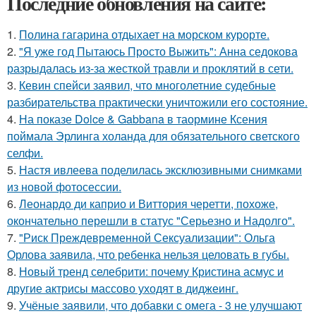
Последние обновления на сайте:
1.
Полина гагарина отдыхает на морском курорте.
2.
"Я уже год Пытаюсь Просто Выжить": Анна седокова
разрыдалась из-за жесткой травли и проклятий в сети.
3.
Кевин спейси заявил, что многолетние судебные
разбирательства практически уничтожили его состояние.
4.
На показе Dolce & Gabbana в таормине Ксения
поймала Эрлинга холанда для обязательного светского
селфи.
5.
Настя ивлеева поделилась эксклюзивными снимками
из новой фотосессии.
6.
Леонардо ди каприо и Виттория черетти, похоже,
окончательно перешли в статус "Серьезно и Надолго".
7.
"Риск Преждевременной Сексуализации": Ольга
Орлова заявила, что ребенка нельзя целовать в губы.
8.
Новый тренд селебрити: почему Кристина асмус и
другие актрисы массово уходят в диджеинг.
9.
Учёные заявили, что добавки с омега - 3 не улучшают