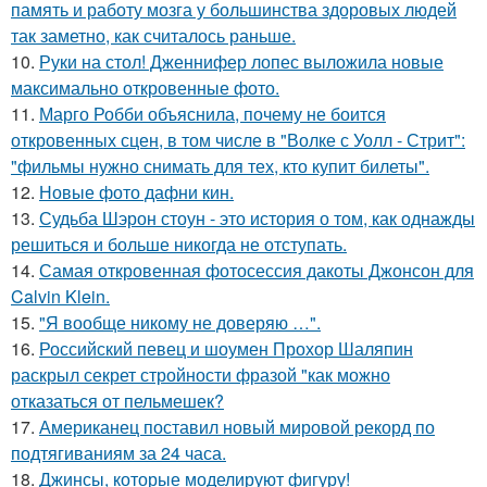
память и работу мозга у большинства здоровых людей
так заметно, как считалось раньше.
10.
Руки на стол! Дженнифер лопес выложила новые
максимально откровенные фото.
11.
Марго Робби объяснила, почему не боится
откровенных сцен, в том числе в "Волке с Уолл - Стрит":
"фильмы нужно снимать для тех, кто купит билеты".
12.
Новые фото дафни кин.
13.
Судьба Шэрон стоун - это история о том, как однажды
решиться и больше никогда не отступать.
14.
Самая откровенная фотосессия дакоты Джонсон для
Calvin Klein.
15.
"Я вообще никому не доверяю …".
16.
Российский певец и шоумен Прохор Шаляпин
раскрыл секрет стройности фразой "как можно
отказаться от пельмешек?
17.
Американец поставил новый мировой рекорд по
подтягиваниям за 24 часа.
18.
Джинсы, которые моделируют фигуру!