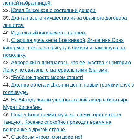
летней избранницей.
38.
Юлия Высоцкая о состоянии дочери.
39.
Джиган всего имущества из-за брачного договора
лишится.
40.
Идеальный киновечер с парнем.
41.
Старшая дочь веры Брежневой, 24-летняя Соня
киперман, показала фигуру в бикини и намекнула на
помолвку.
42.
Аврора киба призналась, что её чувства к Григорию
Лепсу не связаны с материальными благами.
43.
"Ребёнок просто мясом станет!
44.
Дженна ортега и Джонни депп: новый громкий слух в
голливуде.
45.
На 54 году жизни ушел казахский актер и богатырь
Мурат бисенбин.
46.
Пока у Бони гремит музыка, свечи горят и гости
танцуют, Косенко спокойно проводит время на
вечеринке в другой стране.
47.
С добрым утром, мои дорогие!