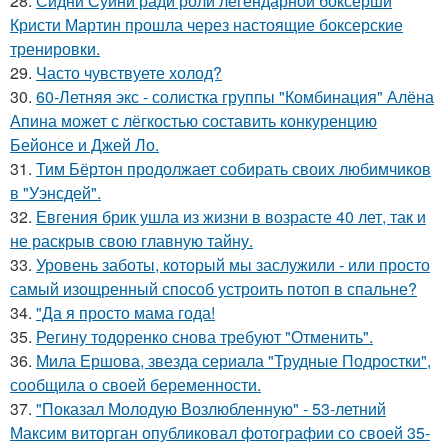
28.
Сидни Суини ради роли легендарной боксерши
Кристи Мартин прошла через настоящие боксерские
тренировки.
29.
Часто чувствуете холод?
30.
60-Летняя экс - солистка группы "Комбинация" Алёна
Апина может с лёгкостью составить конкуренцию
Бейонсе и Джей Ло.
31.
Тим Бёртон продолжает собирать своих любимчиков
в "Уэнсдей".
32.
Евгения брик ушла из жизни в возрасте 40 лет, так и
не раскрыв свою главную тайну.
33.
Уровень заботы, который мы заслужили - или просто
самый изощренный способ устроить потоп в спальне?
34.
"Да я просто мама года!
35.
Регину тодоренко снова требуют "Отменить".
36.
Мила Ершова, звезда сериала "Трудные Подростки",
сообщила о своей беременности.
37.
"Показал Молодую Возлюбленную" - 53-летний
Максим виторган опубликовал фотографии со своей 35-