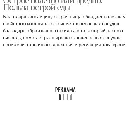
Пищи для мужчин
Пища для печени
Польза острой еды
Благодаря капсаицину острая пища обладает полезным
свойством изменять состояние кровеносных сосудов:
благодаря образованию оксида азота, который, в свою
Острый перец
Острые блюда
очередь, помогает расширению кровеносных сосудов,
понижению кровяного давления и регуляции тока крови.