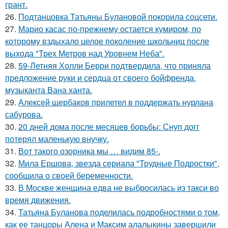
грант.
26.
Подтанцовка Татьяны Булановой покорила соцсети.
27.
Марио касас по-прежнему остается кумиром, по
которому вздыхало целое поколение школьниц после
выхода "Трех Метров над Уровнем Неба".
28.
59-Летняя Холли Берри подтвердила, что приняла
предложение руки и сердца от своего бойфренда,
музыканта Вана ханта.
29.
Алексей щербаков прилетел в поддержать нурлана
сабурова.
30.
20 дней дома после месяцев борьбы: Снуп догг
потерял маленькую внучку.
31.
Вот такого озорника мы … видим 85-.
32.
Мила Ершова, звезда сериала "Трудные Подростки",
сообщила о своей беременности.
33.
В Москве женщина едва не выбросилась из такси во
время движения.
34.
Татьяна Буланова поделилась подробностями о том,
как ее танцоры Алена и Максим алалыкины завершили