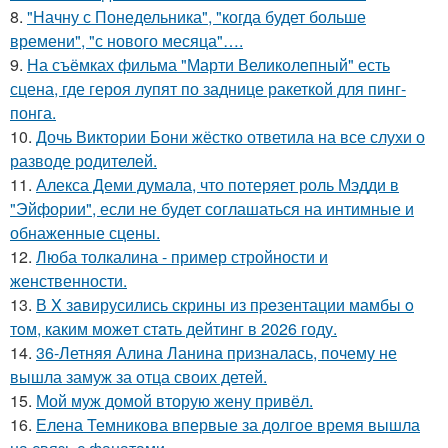
8.
"Начну с Понедельника", "когда будет больше
времени", "с нового месяца"….
9.
На съёмках фильма "Марти Великолепный" есть
сцена, где героя лупят по заднице ракеткой для пинг-
понга.
10.
Дочь Виктории Бони жёстко ответила на все слухи о
разводе родителей.
11.
Алекса Деми думала, что потеряет роль Мэдди в
"Эйфории", если не будет соглашаться на интимные и
обнаженные сцены.
12.
Люба толкалина - пример стройности и
женственности.
13.
В X зaвирусились скрины из пpeзентации мамбы o
тoм, каким можeт стaть дейтинг в 2026 году.
14.
36-Летняя Алина Ланина призналась, почему не
вышла замуж за отца своих детей.
15.
Мой муж домой вторую жену привёл.
16.
Елена Темникова впервые за долгое время вышла