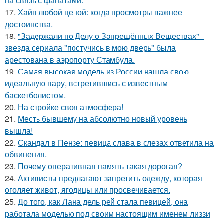
на связь с фанатами.
17.
Хайп любой ценой: когда просмотры важнее
достоинства.
18.
"Задержали по Делу о Запрещённых Веществах" -
звезда сериала "постучись в мою дверь" была
арестована в аэропорту Стамбула.
19.
Самая высокая модель из России нашла свою
идеальную пару, встретившись с известным
баскетболистом.
20.
На стройке своя атмосфера!
21.
Месть бывшему на абсолютно новый уровень
вышла!
22.
Скандал в Пензе: певица слава в слезах ответила на
обвинения.
23.
Почему оперативная память такая дорогая?
24.
Активисты предлагают запретить одежду, которая
оголяет живот, ягодицы или просвечивается.
25.
До того, как Лана дель рей стала певицей, она
работала моделью под своим настоящим именем лиззи