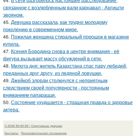
44.
В сети разгорелось настоящее расследование,
связанное с возлюбленным вали карнавал - Аргишти
эвояном.
45.
Девушка рассказала, как трудно молодому
поколению в современном мире.
46.
Пожилая женщина стиральный порошок в магазине
купила.
47.
Ксения Бородина снова в центре внимания - её
фигура вызывает массу обсуждений в сети.
48.
Милота дня: житель Казахстана спас пару лебедей,
преданных друг другу, из ледяной ловушки.
49.
Джейкоб элорди столкнулся с неприятным
следствием своей популярности - постоянным
вниманием папарацци.
50.
Состояние ухудшается - страшная правда о здоровье
актера.
© 2026 90-60-90 | Спортивные девушки
Контакты
Пользовательское соглашение