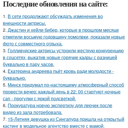
Последние обновления на сайте:
1.
В сети продолжают обсуждать изменения во
внешности актрисы.
2.
Джастин и хейли бибер, которые в прошлом месяце
отметили восьмую годовщину помолвки, показали новые
фото с совместного отдыха.
3.
Голливудские актрисы устроили жесткую конкуренцию
в соцсетях, выкатив новые горячие кадры с разницей
буквально в пару часов.
4.
Екатерина андреева пьёт кровь ради молодости -
буквально.
5.
Минск придумал по-настоящему атмосферный способ
провести вечер: каждый день в 22: 00 стартуют ночные
сап - прогулки с яркой подсветкой.
6.
Прокуратура новую экспертизу для лерчек после
видео из зала потребовала.
7.
15-Летняя девушка из Сингапура пришла на открытый
кастинг в модельное агентство вместе с мамой.