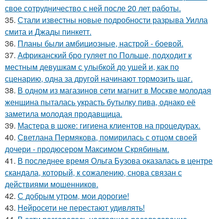
свое сотрудничество с ней после 20 лет работы.
35.
Стали известны новые подробности разрыва Уилла
смита и Джады пинкетт.
36.
Планы были амбициозные, настрой - боевой.
37.
Африканский бро гуляет по Польше, подходит к
местным девушкам с улыбкой до ушей и, как по
сценарию, одна за другой начинают тормозить шаг.
38.
В одном из магазинов сети магнит в Москве молодая
женщина пыталась украсть бутылку пива, однако её
заметила молодая продавщица.
39.
Мастера в шоке: гигиена клиентов на процедурах.
40.
Светлана Пермякова, помирилась с отцом своей
дочери - продюсером Максимом Скрябиным.
41.
В последнее время Ольга Бузова оказалась в центре
скандала, который, к сожалению, снова связан с
действиями мошенников.
42.
С добрым утром, мои дорогие!
43.
Нейросети не перестают удивлять!