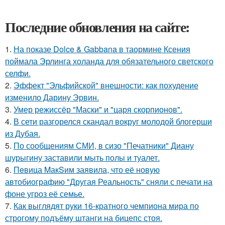
Последние обновления на сайте:
1.
На показе Dolce & Gabbana в таормине Ксения
поймала Эрлинга холанда для обязательного светского
селфи.
2.
Эффект "Эльфийской" внешности: как похудение
изменило Дарину Эрвин.
3.
Умер режиссёр "Маски" и "царя скорпионов".
4.
В сети разгорелся скандал вокруг молодой блогерши
из Дубая.
5.
По сообщениям СМИ, в сизо "Печатники" Диану
шурыгину заставили мыть полы и туалет.
6.
Пeвица MакSим заявила, что её новую
автобиографию "Другая Реальность" сняли с печати на
фоне угроз её семье.
7.
Как выглядят руки 16-кратного чемпиона мира по
строгому подъёму штанги на бицепс стоя.