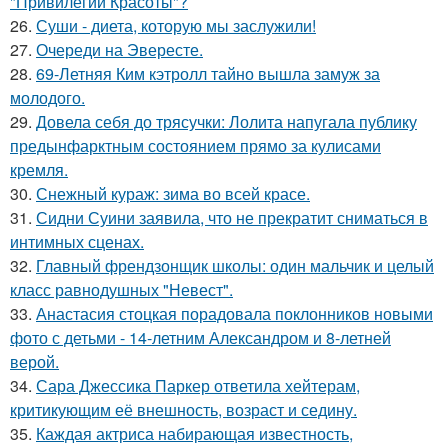
"Привилегии Красоты"?
26.
Суши - диета, которую мы заслужили!
27.
Очереди на Эвересте.
28.
69-Летняя Ким кэтролл тайно вышла замуж за
молодого.
29.
Довела себя до трясучки: Лолита напугала публику
предынфарктным состоянием прямо за кулисами
кремля.
30.
Снежный кураж: зима во всей красе.
31.
Сидни Суини заявила, что не прекратит сниматься в
интимных сценах.
32.
Главный френдзонщик школы: один мальчик и целый
класс равнодушных "Невест".
33.
Анастасия стоцкая порадовала поклонников новыми
фото с детьми - 14-летним Александром и 8-летней
верой.
34.
Сара Джессика Паркер ответила хейтерам,
критикующим её внешность, возраст и седину.
35.
Каждая актриса набирающая известность,