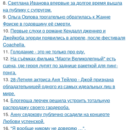
8.
Светлана Иванова впервые за долгое время вышла
на публику с супругом.
9.
Ольга Орлова трогательно обратилась к Жанне
Фриске в годовщину её смерти.
10.
Первые слухи о романе Кендалл дженнер и
Джейкоба элорди появились в апреле, после фестиваля
Coachella.
11.
Голодание - это не только про еду.
12.
На съёмках фильма "Марти Великолепный" есть
сцена, где героя лупят по заднице ракеткой для пинг-
понга.
13.
28-Летняя актриса Аня Тейлор - Джой признана
обладательницей одного из самых идеальных лиц в
мире.
14.
Блогерша лерчек решила устроить тотальную
распродажу своего гардероба.
15.
Анну седокову публично осадили на концерте
Любови успенской.
16.
"Я вообще никому не доверяю …".