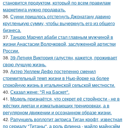
становится продуктом, который по всем правилам
маркетинга нужно продавать.
36.
Суини пришлось отстегнуть Джонатану давино
кругленькую сумму, чтобы вычеркнуть его из общего
бизнеса.
37.
Танцор Марчел абаби стал главным мужчиной в
жизни Анастасии Волочковой, заслуженной артистки
России.
38.
39-Летняя Виктория галустян, кажется, проживает
свою лучшую жизнь.
39.
Актер Уиллем Дефо постепенно сменил
стремительный темп жизни в Нью-йорке на более
спокойную жизнь в итальянской сельской местности.
40.
Сказал жене: "Я на Баскет".
41.
Модель признаётся, что секрет её стройности - не в
жёстких диетах и изматывающих тренировках, а в
регулярном движении и осознанном образе жизни.
42.
Рапунцель воплотит актриса Тиган крофт, известная
по сериалу "Титаны", а роль флинна - майло майнхэйм