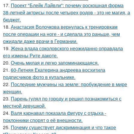
17.
Проект "Блейк Лайвли": почему роскошная форма
38-летней актрисы после четырех родов - это не магия, а
бюджет.
18.
Анастасия Волочкова вернулась к тренировкам
после операции на ноге - и сделала это раньше, чем
ожидали даже врачи в Германии.
19.
Жена влада соколовского неожиданно оправдала
его измены Рите дакоте.
20.
Очень милая и легко запоминающаяся.
21.
60-Летняя Екатерина андреева восхитила
подписчиков фото в купальнике.
22.
Последние мужчины на земле: пробуждение в мире
женщин.
23.
Парень гулял по городу и решил познакомиться с
местной девушкой.
24.
Валя карнавал показала фигуру с отдыха -
поклонники спорят о её внешности.
25.
Почему существует дискриминация и что такое