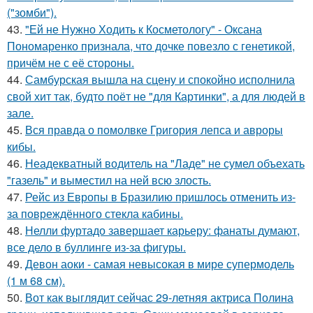
("зомби").
43.
"Ей не Нужно Ходить к Косметологу" - Оксана
Пономаренко признала, что дочке повезло с генетикой,
причём не с её стороны.
44.
Самбурская вышла на сцену и спокойно исполнила
свой хит так, будто поёт не "для Картинки", а для людей в
зале.
45.
Вся правда о помолвке Григория лепса и авроры
кибы.
46.
Неадекватный водитель на "Ладе" не сумел объехать
"газель" и выместил на ней всю злость.
47.
Рейс из Европы в Бразилию пришлось отменить из-
за повреждённого стекла кабины.
48.
Нелли фуртадо завершает карьеру: фанаты думают,
все дело в буллинге из-за фигуры.
49.
Девон аоки - самая невысокая в мире супермодель
(1 м 68 см).
50.
Вот как выглядит сейчас 29-летняя актриса Полина