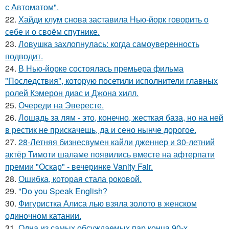
с Автоматом".
22.
Хайди клум снова заставила Нью-йорк говорить о
себе и о своём спутнике.
23.
Ловушка захлопнулась: когда самоуверенность
подводит.
24.
В Нью-йорке состоялась премьера фильма
"Последствия", которую посетили исполнители главных
ролей Кэмерон диас и Джона хилл.
25.
Очереди на Эвересте.
26.
Лошадь за лям - это, конечно, жесткая база, но на ней
в рестик не прискачешь, да и сено нынче дорогое.
27.
28-Летняя бизнесвумен кайли дженнер и 30-летний
актёр Тимоти шаламе появились вместе на афтерпати
премии "Оскар" - вечеринке Vanity Fair.
28.
Ошибка, которая стала роковой.
29.
"Do you Speak English?
30.
Фигуристка Алиса лью взяла золото в женском
одиночном катании.
31.
Одна из самых обсуждаемых пар конца 90-х.