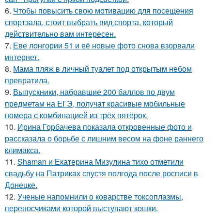
6.
Чтобы повысить свою мотивацию для посещения
спортзала, стоит выбрать вид спорта, который
действительно вам интересен.
7.
Еве лонгории 51 и её новые фото снова взорвали
интернет.
8.
Мама пляж в личный туалет под открытым небом
превратила.
9.
Выпускники, набравшие 200 баллов по двум
предметам на ЕГЭ, получат красивые мобильные
номера с комбинацией из трёх пятёрок.
10.
Ирина Горбачева показала откровенные фото и
рассказала о борьбе с лишним весом на фоне раннего
климакса.
11.
Shaman и Екатерина Мизулина тихо отметили
свадьбу на Патриках спустя полгода после росписи в
Донецке.
12.
Ученые напомнили о коварстве токсоплазмы,
переносчиками которой выступают кошки.