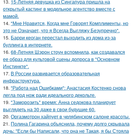
13.
15-Летняя девушка из Сингапура пришла на
открытый кастинг в модельное агентство вместе с
мамой.
14.
"Мне Нравится, Когда мне Говорят Комплименты, но
это не Означает, что я Всегда Выгляжу Безупречно".
15.
Барри кеоган перестал выходить из дома из-за
буллинга в интернете.
16.
68-Летняя Шэрон стоун вспомнила, как создавался
ее образ для культовой сцены допроса в "Основном
Инстинкте".
17.
В России развивается образовательная
инфраструктура.
18.
"Работа над Ошибками": Анастасия Костенко снова
легла под нож ради идеального декольте.
19.
"Заморозить" время: Анна седокова планирует
выглядеть на 30 даже в свои будущие 60.
20.
Оргазмотрон хайпует в челябинском салоне красоты.
21.
Полина Гагарина объяснила, почему долго скрывала
дочь: "Если бы Написали, что она не Такая, я бы Стояла