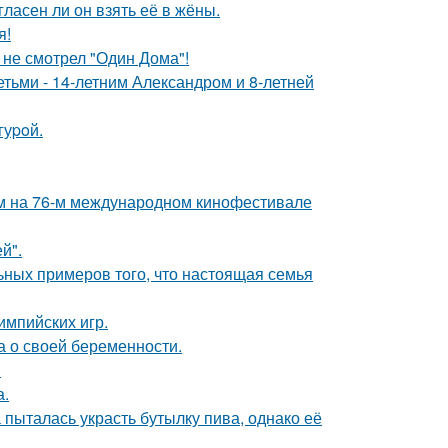
ласен ли он взять её в жёны.
я!
 не смотрел "Один Дома"!
тьми - 14-летним Александром и 8-летней
гуpoй.
м на 76-м международном кинофестивале
й".
ьных примеров того, что настоящая семья
импийских игр.
а о своей беременности.
.
а.
пыталась украсть бутылку пива, однако её