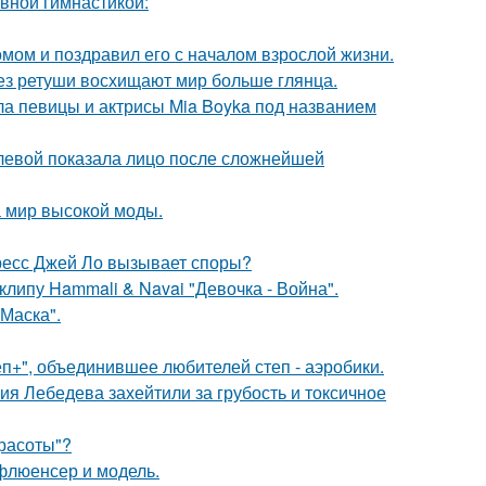
авной гимнастикой:
мом и поздравил его с началом взрослой жизни.
без ретуши восхищают мир больше глянца.
гла певицы и актрисы Mia Boyka под названием
олевой показала лицо после сложнейшей
 мир высокой моды.
ресс Джей Ло вызывает споры?
клипу Hammali & Navai "Девочка - Война".
Маска".
еп+", объединившее любителей степ - аэробики.
я Лебедева захейтили за грубость и токсичное
Красоты"?
флюенсер и модель.