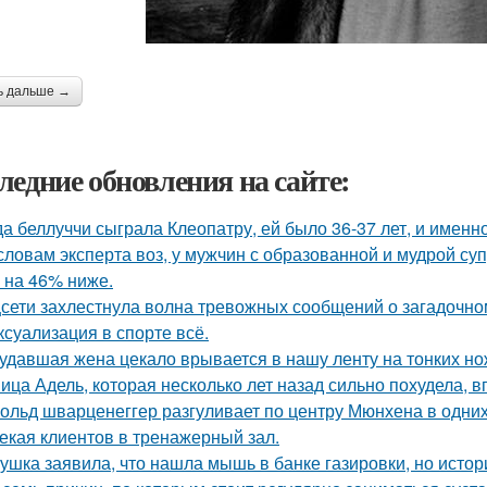
ь дальше →
ледние обновления на сайте:
да беллуччи сыграла Клеопатру, ей было 36-37 лет, и именн
словам эксперта воз, у мужчин с образованной и мудрой су
 на 46% ниже.
сети захлестнула волна тревожных сообщений о загадочн
 ксуализация в спорте всё.
удавшая жена цекало врывается в нашу ленту на тонких но
ица Адель, которая несколько лет назад сильно похудела, 
ольд шварценеггер разгуливает по центру Мюнхена в одних
екая клиентов в тренажерный зал.
ушка заявила, что нашла мышь в банке газировки, но ист