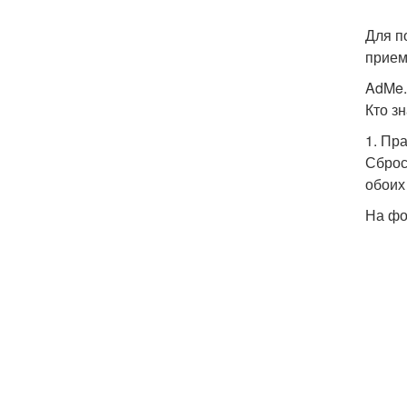
Для п
прием
AdMe.
Кто зн
1. Пр
Сброс
обоих 
На фо