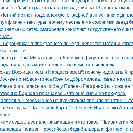
 семь причин, по которым стоит регулярно заниматься суст
ина Горбачёва рассказала о похудении на 13 килограммов.
-Летний артист поделился фотографией выпускника с дипло
иумф скин - текстуры: почему честные макроснимки звезд 
социальных сетях разгорелся конфликт вокруг свежего син
онат".
 "Воробушка" в прекрасного лебедя: невестка Наташи кор
ики челюсти.
рвая ракетка Мира арина соболенко официально захватила
огда одна цель может полностью изменить человека.
ежду Восхищением и Нарциссизмом": почему идеальный п
Москве погибла актриса Ксения добромилова, известная по 
блика ополчились на победу Полины Гагариной в 7 сезоне "
атерина Варнава призналась, что ещё сильнее похудела.
 апреля в Fitness House на пулковском прошло занятие "Ст
сле выпуска "Натальной Карты" с Олесей Иванченко Артеми
ение.
чему существует дискриминация и что такое "Привилегии 
адислава Галаган - российская бодибилдерша, фитнес - ин