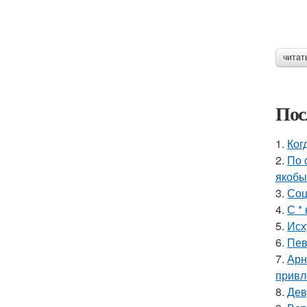
читат
Пос
1.
Ког
2.
По 
якобы
3.
Соц
4.
С *
5.
Исх
6.
Пев
7.
Арн
привл
8.
Дев