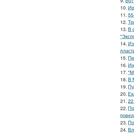
9.
Вот
10.
Ир
11.
55
12.
Тр
13.
В 
"Эксп
14.
Из
пласт
15.
Пе
16.
Ин
17.
"М
18.
В 
19.
Пу
20.
Ек
21.
22
22.
По
повед
23.
По
24.
Вл