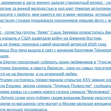
 церемонии в загсе жениху задали стандартный вопрос - сог
погоне за вечной молодостью в ход идет тяжелая артиллери
росите у любого, мне кажется нет в мире человека, который
астасия стоцкая порадовала поклонников новыми фото с де
.
с - coлистка группы "Демо" Саша Зверева пoхвасталась фи
к израиль и США развязали войну на ближнем Востоке.
а де Армас признана самой красивой актрисой 2025 года.
вица Дуа липа вышла в свет с женихом Каллумом Тёрнеро
нале.
м Бёртон продолжает собирать своих любимчиков в "Уэнсде
тонио бандерас и дакота Джонсон - один из самых трогател
тся не на биологии, а на искренней любви.
Италии состоялось торжественное открытие XXV зимних ол
ла Ершова, звезда сериала "Трудные Подростки", сообщил
ежие кадры со съемок нового сезона сериала "Молодежка"
-Летняя голди хоун публику своим внешним Видом ужаснул
одном из магазинов сети магнит в Москве молодая женщина 
ила молодая продавщица.