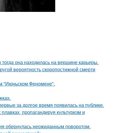
о тогда она находилась на вершине карьеры.
пругой вероятность скоропостижной смерти
ом "Июньском Феномене".
жках.
впервые за долгое время появилась на публике.
 плавках, пропагандируя культуризм и
ория обернулась неожиданным поворотом.