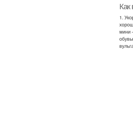
Как
1. Ук
хорош
мини 
обувь
вульг