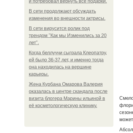
и потребовал вернуть все подарки.
В сети продолжают обсуждать
изменения во внешности актрисы.
В сети вирусится ролик под
трендом "Как мы Изменились за 20
лет".
Когда беллуччи сыграла Клеопатру,
ей было 36-37 лет, и именно тогда
она находилась на вершине
карьеры.
Жена Курбана Омарова Валерия
оказалась в центре скандала после
Смело
визита блогера Марины ильиной в
флори
её косметологическую клинику.
сезон
может
Абсол