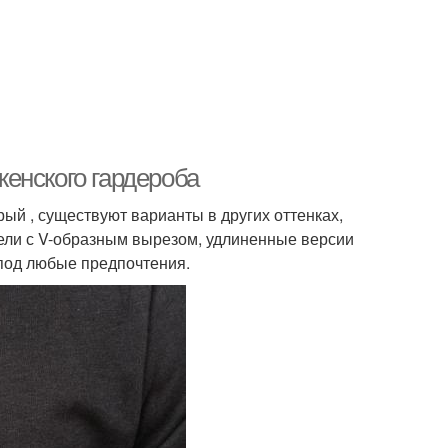
енского гардероба
рый , существуют варианты в других оттенках,
одели с V-образным вырезом, удлиненные версии
под любые предпочтения.