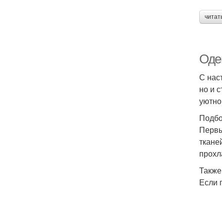
читат
Оде
С нас
но и 
уютно
Подбо
Первы
ткане
прохл
Также
Если 