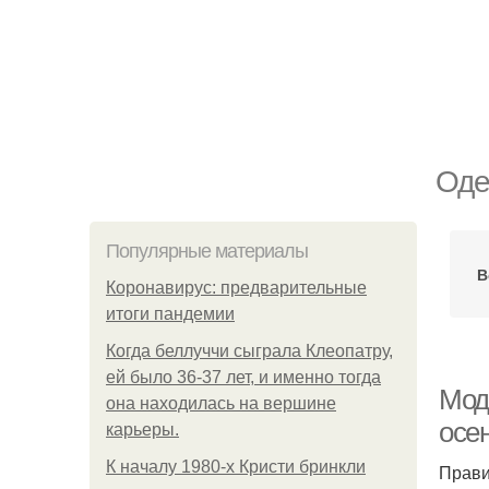
Оде
Популярные материалы
В
Коронавирус: предварительные
итоги пандемии
Когда беллуччи сыграла Клеопатру,
ей было 36-37 лет, и именно тогда
Мод
она находилась на вершине
осе
карьеры.
К началу 1980-х Кристи бринкли
Прави