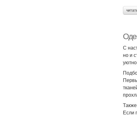
читат
Оде
С нас
но и 
уютно
Подбо
Первы
ткане
прохл
Также
Если 