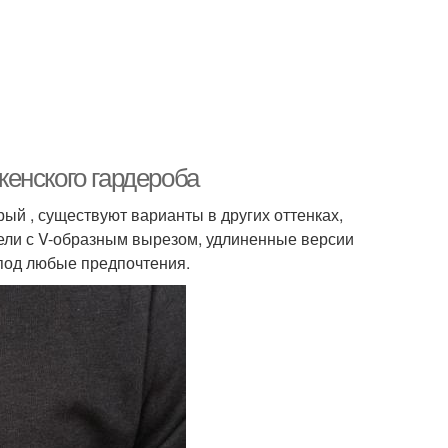
енского гардероба
рый , существуют варианты в других оттенках,
одели с V-образным вырезом, удлиненные версии
под любые предпочтения.