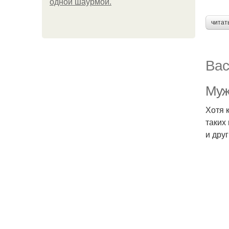
одной шаурмой.
читат
Вас
Муж
Хотя 
таких
и дру