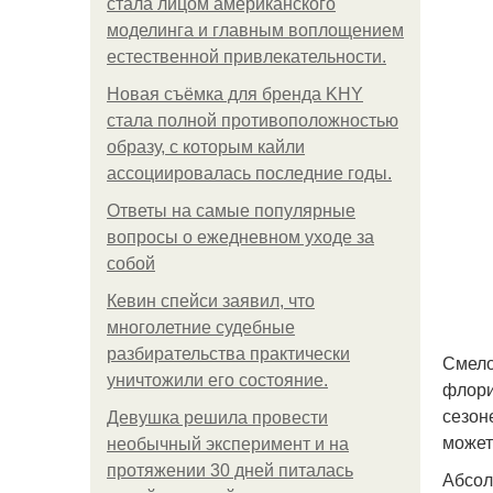
стала лицом американского
моделинга и главным воплощением
естественной привлекательности.
Новая съёмка для бренда KHY
стала полной противоположностью
образу, с которым кайли
ассоциировалась последние годы.
Ответы на самые популярные
вопросы о ежедневном уходе за
собой
Кевин спейси заявил, что
многолетние судебные
разбирательства практически
Смело
уничтожили его состояние.
флори
сезон
Девушка решила провести
может
необычный эксперимент и на
протяжении 30 дней питалась
Абсол