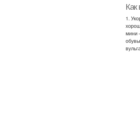
Как
1. Ук
хорош
мини 
обувь
вульг