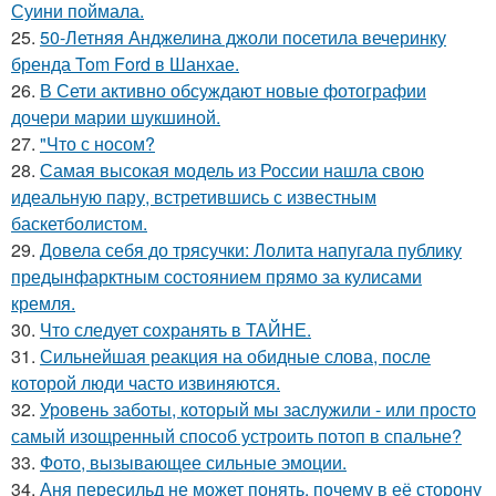
Суини поймала.
25.
50-Летняя Анджелина джоли посетила вечеринку
бренда Tom Ford в Шанхае.
26.
В Сети активно обсуждают новые фотографии
дочери марии шукшиной.
27.
"Что с носом?
28.
Самая высокая модель из России нашла свою
идеальную пару, встретившись с известным
баскетболистом.
29.
Довела себя до трясучки: Лолита напугала публику
предынфарктным состоянием прямо за кулисами
кремля.
30.
Что следует сохранять в ТАЙНЕ.
31.
Сильнейшая реакция на обидные слова, после
которой люди часто извиняются.
32.
Уровень заботы, который мы заслужили - или просто
самый изощренный способ устроить потоп в спальне?
33.
Фото, вызывающее сильные эмоции.
34.
Аня пересильд не может понять, почему в её сторону