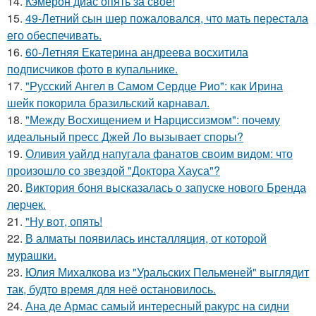
14.
Кэмерон диас опять за свое!
15.
49-Летний сын шер пожаловался, что мать перестала
его обеспечивать.
16.
60-Летняя Екатерина андреева восхитила
подписчиков фото в купальнике.
17.
"Русский Ангел в Самом Сердце Рио": как Ирина
шейк покорила бразильский карнавал.
18.
"Между Восхищением и Нарциссизмом": почему
идеальный пресс Джей Ло вызывает споры?
19.
Оливия уайлд напугала фанатов своим видом: что
произошло со звездой "Доктора Хауса"?
20.
Виктория боня высказалась о запуске нового Бренда
лерчек.
21.
"Ну вот, опять!
22.
В алматы появилась инсталляция, от которой
мурашки.
23.
Юлия Михалкова из "Уральских Пельменей" выглядит
так, будто время для неё остановилось.
24.
Ана де Армас самый интересный ракурс на сидни