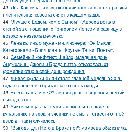
для будущего сериала Tomb Raider.
43.
Яна Кошкина: звезда комедийного кино и театра, чья
пленительная красота сияет в каждом кадре.
44.
"Лучше с Дедом, чем с Сыном" - Аврора встала
стеной за отношения с Григорием Лепсом и разницу в
возрасте назвала мелочью.
45.
Лена катина о муже - миллионере: "Он Мыслит
Категориями - Бриллианты, Крутые Тачки, Понты".
46.
Семейный конфликт: Шайло, младшая дочь
Анджелины Джоли и Брэда питта, отказалась от
фамилии отца в свой день рождения.
47.
Живая кукла Анок яй стала главной моделью 2025
года по решению британского совета моды.
48.
Елена ханга и ее 23-летняя дочь совершили редкий
выход в свет.
49.
Учительница анатомии заявила, что придет в
купальнике на урок, и ученики не смогут отвести от неё
взгляд - так и случилось.
50.
"Выгоды для Него в Браке нет": мамаева объяснила,