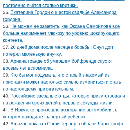
постоянно льётся столько критики.
35.
Екатерина Гордон о шестой свадьбе Александра
гордона.
36.
Не можем не заметить, как Оксана Самойлова всё
больше напоминает глюкозу по уровню шокирующего
контента.
37.
20 дней дома после месяцев борьбы: Снуп догг
потерял маленькую внучку.
38.
Ариана гранде об умершем бойфренде спустя
восемь лет вспомнила.
39.
Кто бы мог подумать, что старый знакомый из
приставки может настолько сильно измениться и стать
по-настоящему притягательным.
40.
Российские звездные отцы, которые присутствовали
на рождении своих детей в первые секунды жизни:
41.
В Иркутске произошло возгорание автомобиля, в
котором находился запертый ребенок.
42.
Amazon показал Софи Тернер в образе Лары крофт