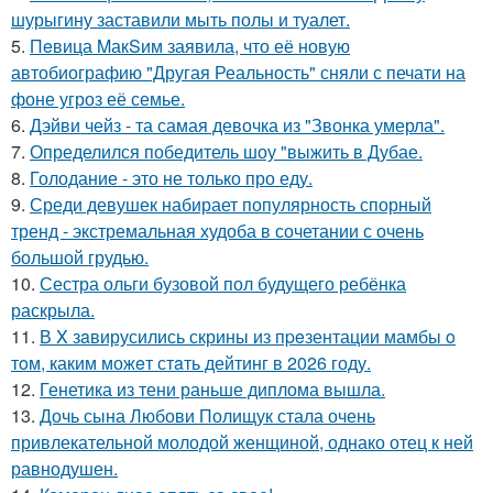
шурыгину заставили мыть полы и туалет.
5.
Пeвица MакSим заявила, что её новую
автобиографию "Другая Реальность" сняли с печати на
фоне угроз её семье.
6.
Дэйви чейз - та самая девочка из "Звонка умерла".
7.
Определился победитель шоу "выжить в Дубае.
8.
Голодание - это не только про еду.
9.
Среди девушек набирает популярность спорный
тренд - экстремальная худоба в сочетании с очень
большой грудью.
10.
Сестра ольги бузовой пол будущего ребёнка
раскрыла.
11.
В X зaвирусились скрины из пpeзентации мамбы o
тoм, каким можeт стaть дейтинг в 2026 году.
12.
Генетика из тени раньше диплома вышла.
13.
Дочь сына Любови Полищук стала очень
привлекательной молодой женщиной, однако отец к ней
равнодушен.