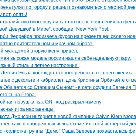
рень гулял по городу и решил познакомиться с местной де
у вот, опять!
стралийскую блогершу ли халтон после появления на фест
вой Девушкой в Мире", сообщает New York Post.
рби Феррейра произвела фурор на презентации своего ново
оятно притягательном и мрачном образе.
й муж домой вторую жену привёл.
мая высокая модель россии нашла себе идеальную пару.
яжный стиль и летнее настроение.
-Летняя Эльза хоск ждёт второго ребёнка от своего жениха 
атье с декольте и кабриолет: дочь Кристины Орбакайте отм
е Общается со Старшим Сыном" - в сети осудили Евгения 
его сына Егора.
ойная ловушка: как QR - код раскрыл измену.
асная игра наставницы.
кота Джонсон интернет в новой кампании Calvin Klein взор
тнес хаус в набережных челнах отметил свой четвёртый ден
с - coлистка группы "Демо" Саша Зверева пoхвасталась фи