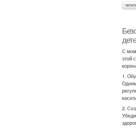
читат
Без
дет
С мом
этой 
корон
1. Об
Одним
регул
касать
2. Со
Убеди
здоро