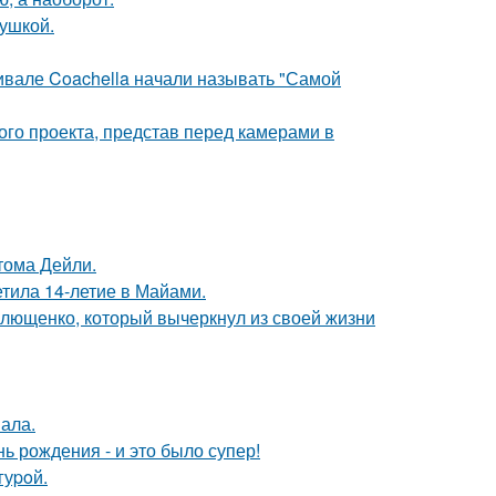
вушкой.
ивале Coachella начали называть "Самой
го проекта, представ перед камерами в
тома Дейли.
етила 14-летие в Майами.
Плющенко, который вычеркнул из своей жизни
вала.
ь рождения - и это было супер!
гуpoй.