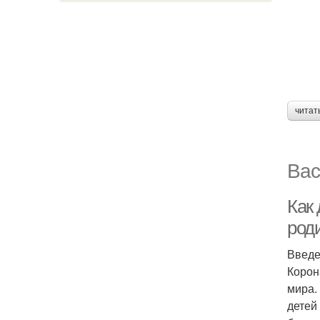
читат
Вас
Как
род
Введ
Корон
мира.
детей