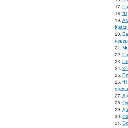
17.
Па
18.
"Н
19.
Ав
Краси
20.
Ба
невер
21.
Мо
22.
Са
23.
Пл
24.
37
25.
Пл
26.
"Н
старш
27.
Дв
28.
Оп
29.
Да
30.
Фи
31.
Эк