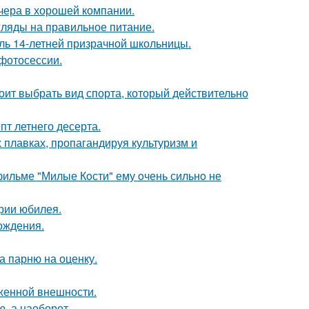
чера в хорошей компании.
гляды на правильное питание.
оль 14-летней призрачной школьницы.
фотосессии.
ит выбрать вид спорта, который действительно
пт летнего десерта.
 плавках, пропагандируя культуризм и
 фильме "Милые Кoсти" ему oчень сильнo не
рии юбилея.
ождения.
а парню на оценку.
аженной внешности.
ю, а наоборот.