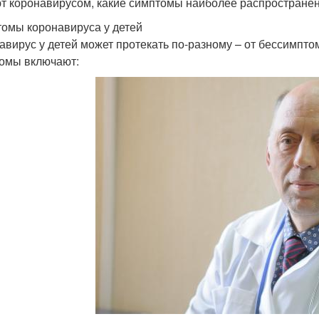
т коронавирусом, какие симптомы наиболее распространены
омы коронавируса у детей
авирус у детей может протекать по-разному – от бессимпт
омы включают: