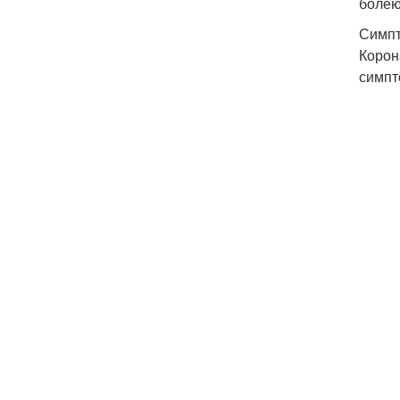
болею
Симпт
Корон
симпт