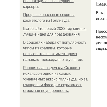
она находилась на вершине
Без
карьеры.
В жар
Профессиональные секреты
играт
косметолога из Голливуда
Встречайте новый 2022 год свиньи:
Пресс
лучшие идеи для празднования
неско
диста
В соцсетях набирают популярность
людьм
чипсы из крапивы, которые
пользователи в комментариях
называют неожиданно вкусными.
Ранняя слава сделала Скарлетт
йоханссон одной из самых
узнаваемых актрис голливуда, но за
глянцевым фасадом скрывалась
огромная неуверенность.