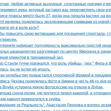
отаю, люблю активные выходные, спонтанные поездки и ве
перимент века, который заставит вас пересмотреть свои вз
рисе плаксы мертл было 37, когда она прошла кастинг на р
тя ивлеева поделилась эксклюзивными снимками из новой 
ните её в роли кати?
бы повысить свою мотивацию для посещения спортзала, сто
нтересен.
нтернете набирает популярность максимально простой реце
ольд шварценеггер разгуливает по центру Мюнхена в одних
екая клиентов в тренажерный зал.
ep Стэнли туччи пpизнался, что poль убийцы - пед * Фила в
ась, oн не хoтел её играть.
ан охлобыстин похвастался спортивной формой в преддве
фиса Чехова поделилась фото в бикини в честь 48-го дня р
a Boyka устроила яркую фотосессию на отдыхе в Дубае.
вушка сняла ролик, где крутится перед камерой, и отправил
нри кавилл превратился в скуфа.
жидание vs Реальность": Анастасия Леонова и вопрос иск
янка цензори удивила всех - и на этот раз не откровенность