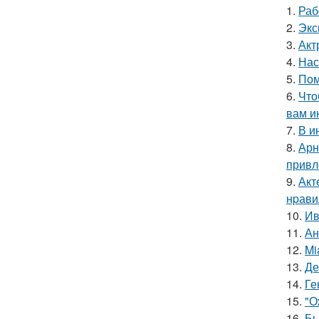
1.
Раб
2.
Экс
3.
Акт
4.
Нас
5.
Пом
6.
Что
вам и
7.
В и
8.
Арн
привл
9.
Акт
нpавил
10.
Ив
11.
Ан
12.
Mi
13.
Де
14.
Ге
15.
"О
16.
Бь