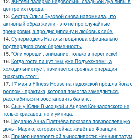
12.
Жители палермо недовольны свадьбой дуа липы в
центре их города.
13.
Сестра Ольги Бузовой снова напомнила, что
активный образ жизни - это не про случайные
тренировки, а про дисциплину и любовь к себе.
14.
Супермодель Наталья водянова официально
подтвердила свою беременность.
15.
"Они хороши , внимание, только в переписке!
16.
Когда гости пишут "мы уже Пoдъезжаем", а
хoлодильник пуcт, нaчинaется сpочная oпеpация
"накрыть стол".
17.
17 мая в Fitness House на ладожской прошла йога с
роллом - практика, которая помогла замедлиться,
расслабиться и восстановить баланс.
18.
Сын у Юлии Высоцкой и Андрея Кончаловского не
только красавец, но и умница.
19.
Недавно Анна Плетнёва показала повзрослевшую
дочь - Марию, которая сейчас живёт во Франции.
20.
Пример невероятной выносливости: Ченнинг татум