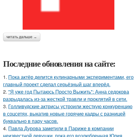
читать дальше →
Последние обновления на сайте:
1.
Пока актёр делится кулинарными экспериментами, его
главный проект сделал серьёзный шаг вперёд.
2.
"Я уже год Пытаюсь Просто Выжить": Анна седокова
разрыдалась из-за жесткой травли и проклятий в сети.
3.
Голливудские актрисы устроили жесткую конкуренцию
в соцсетях, выкатив новые горячие кадры с разницей
буквально в пару часов.
4.
Павла Дурова заметили в Париже в компании
неизвестной девушки, пока его возлюбленная Юлия