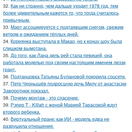
32.
Как ни странно, чем дальше уходит 1978 год, тем
более удивительным кажется то, что тогда считалось
привычным.
33.
Март ассоциируется с подтаявшим снегом, свежим
ветром и ожиданием тёплых дней.
34.
Кореянка выступала в Макао, но к концу шоу была
слишком вымотана.
35.
До того, как Лана дель рей стала певицей, она
работала моделью под своим настоящим именем лиззи
грант.
36.
Подтанцовка Татьяны Булановой покорила соцсети.
37.
Петр Чернышёв подросшую дочь Милу от анастасии
Заворотнюк показал.
38.
Почему монтаж - это спасение.
39.
Рэпер T - Killah с женой Марией Тарасовой ждут
второго ребенка.
40.
Виртуальный пранк: как ИИ - модель едва не
разрушила отношения.