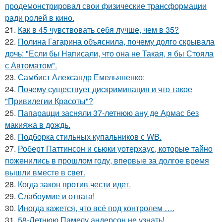
продемонстрировал свои физические трансформации
ради ролей в кино.
21.
Как в 45 чувствовать себя лучше, чем в 35?
22.
Полина Гагарина объяснила, почему долго скрывала
дочь: "Если бы Написали, что она не Такая, я бы Стояла
с Автоматом".
23.
Самбист Александр Емельяненко:
24.
Почему существует дискриминация и что такое
"Привилегии Красоты"?
25.
Папарацци засняли 37-летнюю ану де Армас без
макияжа в дождь.
26.
Подборка стильных купальников с WB.
27.
Роберт Паттинсон и сьюки уотерхаус, которые тайно
поженились в прошлом году, впервые за долгое время
вышли вместе в свет.
28.
Когда закон против чести идет.
29.
Слабоумие и отвага!
30.
Иногда кажется, что всё под контролем ….
31.
58-Летнюю Памелу андерсон не узнать!