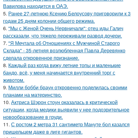
Вавилова находится в ОАЭ.
5.
Ранее 27-летнюю Ксению Белоусову приговорили к 3
годам 25 дням колонии общего режима.
6.
"Мы с Женой Очень Нервничали": отец иды Галич
рассказали, что тяжело переживали развод дочери.
7.
"Я Мечтала об Отношениях с Мужчиной Старого
Склада" - 35-летняя возлюбленная Павла Деревянко
сделала откровенное признание.
8.
Каждый раз когда вижу летние топы и маленькие
бандо, всё, у меня начинается внутренний торг с
животом.
9.
Милли бобби браун откровенно поделилась своими
планами на материнство.
10.
Актриса Шэрон стоун оказалась в критической
ситуации, когда медики выявили у нее подозрительное
новообразование в груди.
11.
С ростом 2 метра 31 сантиметр Мануте бол казался
пришельцем даже в лиге гигантов.