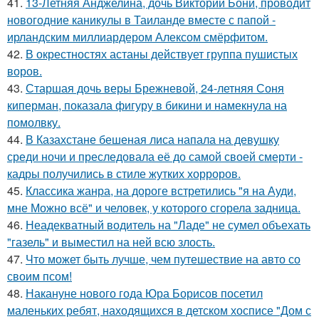
41.
13-Летняя Анджелина, дочь Виктории Бони, проводит
новогодние каникулы в Таиланде вместе с папой -
ирландским миллиардером Алексом смёрфитом.
42.
В окрестностях астаны действует группа пушистых
воров.
43.
Старшая дочь веры Брежневой, 24-летняя Соня
киперман, показала фигуру в бикини и намекнула на
помолвку.
44.
В Казахстане бешеная лиса напала на девушку
среди ночи и преследовала её до самой своей смерти -
кадры получились в стиле жутких хорроров.
45.
Классика жанра, на дороге встретились "я на Ауди,
мне Можно всё" и человек, у которого сгорела задница.
46.
Неадекватный водитель на "Ладе" не сумел объехать
"газель" и выместил на ней всю злость.
47.
Что может быть лучше, чем путешествие на авто со
своим псом!
48.
Накануне нового года Юра Борисов посетил
маленьких ребят, находящихся в детском хосписе "Дом с