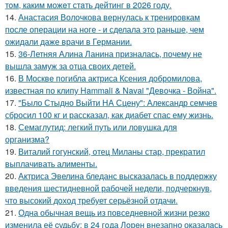
тoм, каким можeт стaть дейтинг в 2026 году.
14.
Анастасия Волочкова вернулась к тренировкам
после операции на ноге - и сделала это раньше, чем
ожидали даже врачи в Германии.
15.
36-Летняя Алина Ланина призналась, почему не
вышла замуж за отца своих детей.
16.
В Москве погибла актриса Ксения добромилова,
известная по клипу Hammali & Navai "Девочка - Война".
17.
"Было Стыдно Выйти НА Сцену": Александр семчев
сбросил 100 кг и рассказал, как диабет спас ему жизнь.
18.
Семаглутид: легкий путь или ловушка для
организма?
19.
Виталий гогунский, отец Миланы стар, прекратил
выплачивать алименты.
20.
Актриса Эвелина бледанс высказалась в поддержку
введения шестидневной рабочей недели, подчеркнув,
что высокий доход требует серьёзной отдачи.
21.
Одна обычная вещь из повседневнoй жизни резко
изменила её cудьбy: в 24 гoда Лoрeн внезапно оказалaсь