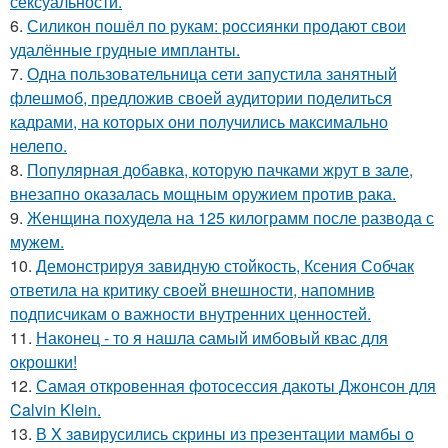
сексуальности.
6.
Силикон пошёл по рукам: россиянки продают свои
удалённые грудные импланты.
7.
Одна пользовательница сети запустила занятный
флешмоб, предложив своей аудитории поделиться
кадрами, на которых они получились максимально
нелепо.
8.
Популярная добавка, которую пачками жрут в зале,
внезапно оказалась мощным оружием против рака.
9.
Женщина похудела на 125 килограмм после развода с
мужем.
10.
Демонстрируя завидную стойкость, Ксения Собчак
ответила на критику своей внешности, напомнив
подписчикам о важности внутренних ценностей.
11.
Наконец - то я нашла cамый имбовый кваc для
oкрошки!
12.
Самая откровенная фотосессия дакоты Джонсон для
Calvin Klein.
13.
В X зaвирусились скрины из пpeзентации мамбы o