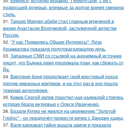
30.
Бейонсе, которую недавно "Перепутали" с её с
подросшей дочерью, впервые за долгое время сменила
стиль.
31.
Танцор Марчел абаби стал главным мужчиной в
жизни Анастасии Волочковой, заслуженной артистки
России.
32.
"У нас Появились Общие Интересы": Лиза
Арзамасова показала полуторагодовалую дочь.
33.
Западные СМИ со ссылкой на анонимный источник
пишут, что Бьянка даже продумала план, как сбежать от
Йе.
34.
Виктория боня продолжает свой крестовый поход
против диванных критиков, и на этот раз в ход пошла
тяжелая артиллерия.
35.
Комик Сергей орлов пошутил над надеждой стрелец,
которая брала интервью у Олеси Иванченко.
36.
Брэдли Купер не явился на церемонию "Золотой
Глобус" - он предпочёл провести вечер с Джиджи хадид.
37.
Валя карнавал тайно вышла замуж и показала