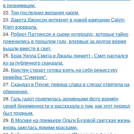
в реанимaции.
22.
Три последних желания чарли.
23.
Дакота Джонсон интернет в новой кампании Calvin
Klein взорвала.
24.
Роберт Паттинсон и сьюки уотерхаус, которые тайно
поженились в прошлом году, впервые за долгое время
вышли вместе в свет.
25.
Брак Уилла Смита и Джады пинкетт - Смит распался
из-за публичного скандала.
26.
Кристен стюарт готова взять на себя режиссуру
ремейка "Сумерек".
27.
Скандал в Пензе: певица слава в слезах ответила на
обвинения.
28.
Галь гадот поделилась архивными фото времён
своей беременности и рассказала о том, как этот период
был трудным.
29.
В Москве на премьере Ольги Бузовой светская жизнь
вновь зажглась яркими красками.