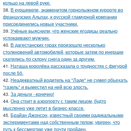
кольцо на левой руке.
38.
В куршевеле, знаменитом горнолыжном курорте во
французских Альпах, к русской гламурной компании
присоединились новые участники.
39.
Учёные выяснили, что женские ягодицы реально
успокаивают мужчин.
40.
В дагестанских горах произошло несколько
столкновений автомобилей, которые затем по инерции
скатились по склону снега один за другим.
41.
Наташа королёва рассказала о трудностях с фигурой
после 50.
42.
Неадекватный водитель на "Ладе" не сумел объехать
"газель" и выместил на ней всю злость.
43.
За деньги - конечно!
44.
Она стоит в аэропорту с таким лицом, будто
мысленно уже летит в бизнес-классе.
45.
Брайан Джонсон, известный своими радикальными
экспериментами над собственным телом, уверен, что
путь к бессмертию уже почти пройден.