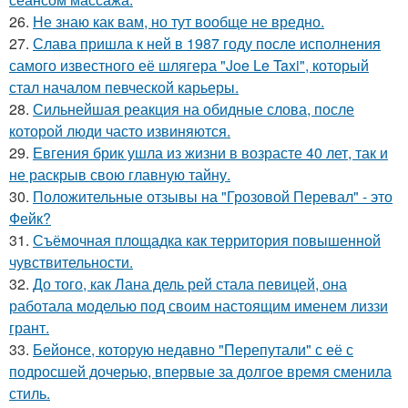
26.
Не знаю как вам, но тут вообще не вредно.
27.
Слава пришла к ней в 1987 году после исполнения
самого известного её шлягера "Joe Le Taxi", который
стал началом певческой карьеры.
28.
Сильнейшая реакция на обидные слова, после
которой люди часто извиняются.
29.
Евгения брик ушла из жизни в возрасте 40 лет, так и
не раскрыв свою главную тайну.
30.
Положительные отзывы на "Грозовой Перевал" - это
Фейк?
31.
Съёмочная площадка как территория повышенной
чувствительности.
32.
До того, как Лана дель рей стала певицей, она
работала моделью под своим настоящим именем лиззи
грант.
33.
Бейонсе, которую недавно "Перепутали" с её с
подросшей дочерью, впервые за долгое время сменила
стиль.