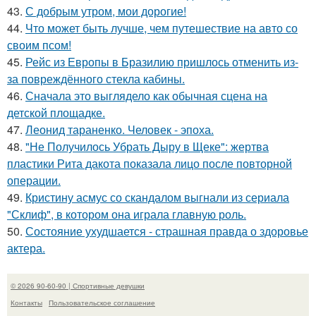
43.
С добрым утром, мои дорогие!
44.
Что может быть лучше, чем путешествие на авто со
своим псом!
45.
Рейс из Европы в Бразилию пришлось отменить из-
за повреждённого стекла кабины.
46.
Сначала это выглядело как обычная сцена на
детской площадке.
47.
Леонид тараненко. Человек - эпоха.
48.
"Не Получилось Убрать Дыру в Щеке": жертва
пластики Рита дакота показала лицо после повторной
операции.
49.
Кристину асмус со скандалом выгнали из сериала
"Склиф", в котором она играла главную роль.
50.
Состояние ухудшается - страшная правда о здоровье
актера.
© 2026 90-60-90 | Спортивные девушки
Контакты
Пользовательское соглашение