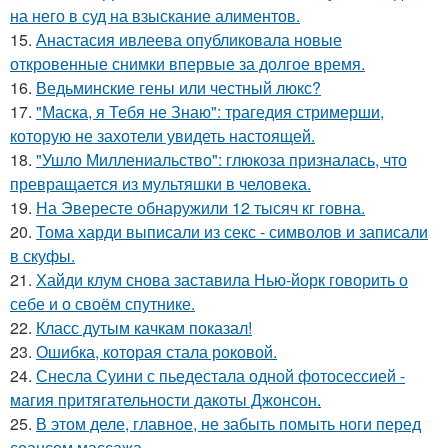
на него в суд на взыскание алиментов.
15.
Анастасия ивлеева опубликовала новые
откровенные снимки впервые за долгое время.
16.
Ведьминские гены или честный люкс?
17.
"Маска, я Тебя не Знаю": трагедия стримерши,
которую не захотели увидеть настоящей.
18.
"Ушло Миллениальство": глюкоза призналась, что
превращается из мультяшки в человека.
19.
На Эвересте обнаружили 12 тысяч кг говна.
20.
Тома харди выписали из секс - символов и записали
в скуфы.
21.
Хайди клум снова заставила Нью-йорк говорить о
себе и о своём спутнике.
22.
Класс дутым качкам показал!
23.
Ошибка, которая стала роковой.
24.
Снесла Суини с пьедестала одной фотосессией -
магия притягательности дакоты Джонсон.
25.
В этом деле, главное, не забыть помыть ноги перед
сеансом массажа.