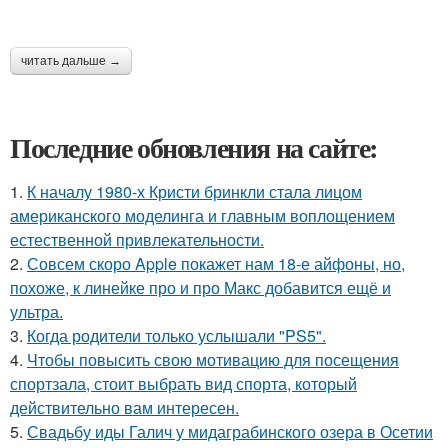
читать дальше →
Последние обновления на сайте:
1.
К началу 1980-х Кристи бринкли стала лицом
американского моделинга и главным воплощением
естественной привлекательности.
2.
Совсем скоро Apple покажет нам 18-е айфоны, но,
похоже, к линейке про и про Макс добавится ещё и
ультра.
3.
Когда родители только услышали "PS5".
4.
Чтобы повысить свою мотивацию для посещения
спортзала, стоит выбрать вид спорта, который
действительно вам интересен.
5.
Свадьбу иды Галич у мидаграбинского озера в Осетии