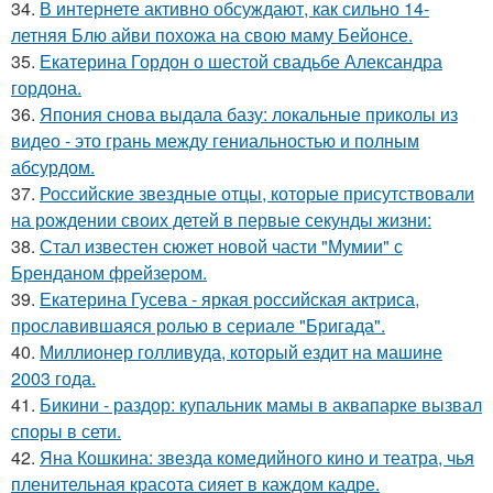
34.
В интернете активно обсуждают, как сильно 14-
летняя Блю айви похожа на свою маму Бейонсе.
35.
Екатерина Гордон о шестой свадьбе Александра
гордона.
36.
Япония снова выдала базу: локальные приколы из
видео - это грань между гениальностью и полным
абсурдом.
37.
Российские звездные отцы, которые присутствовали
на рождении своих детей в первые секунды жизни:
38.
Стал известен сюжет новой части "Мумии" с
Бренданом фрейзером.
39.
Екатерина Гусева - яркая российская актриса,
прославившаяся ролью в сериале "Бригада".
40.
Миллионер голливуда, который ездит на машине
2003 года.
41.
Бикини - раздор: купальник мамы в аквапарке вызвал
споры в сети.
42.
Яна Кошкина: звезда комедийного кино и театра, чья
пленительная красота сияет в каждом кадре.