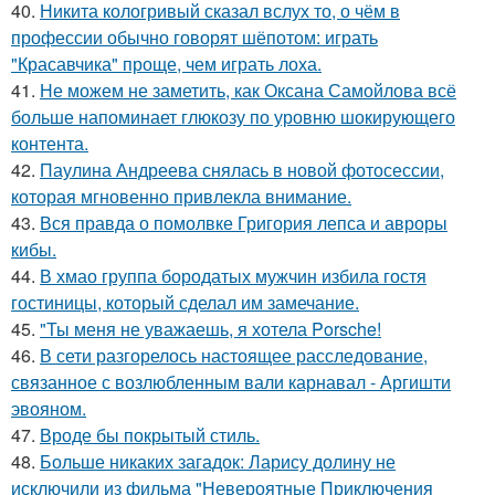
40.
Никита кологривый сказал вслух то, о чём в
профессии обычно говорят шёпотом: играть
"Красавчика" проще, чем играть лоха.
41.
Не можем не заметить, как Оксана Самойлова всё
больше напоминает глюкозу по уровню шокирующего
контента.
42.
Паулина Андреева снялась в новой фотосессии,
которая мгновенно привлекла внимание.
43.
Вся правда о помолвке Григория лепса и авроры
кибы.
44.
В хмао группа бородатых мужчин избила гостя
гостиницы, который сделал им замечание.
45.
"Ты меня не уважаешь, я хотела Porsche!
46.
В сети разгорелось настоящее расследование,
связанное с возлюбленным вали карнавал - Аргишти
эвояном.
47.
Вроде бы покрытый стиль.
48.
Больше никаких загадок: Ларису долину не
исключили из фильма "Невероятные Приключения