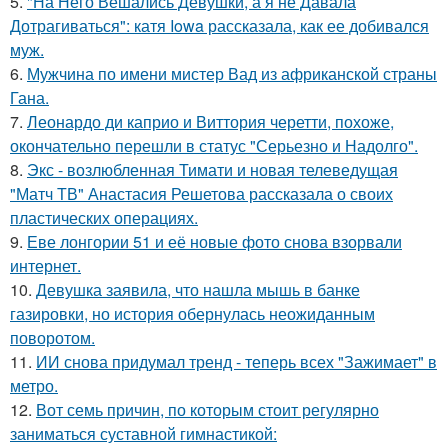
5.
"На Него Вешались Девушки, а я не Давала
Дотрагиваться": катя Iowa рассказала, как ее добивался
муж.
6.
Мужчина по имени мистер Вад из африканской страны
Гана.
7.
Леонардо ди каприо и Виттория черетти, похоже,
окончательно перешли в статус "Серьезно и Надолго".
8.
Экс - возлюбленная Тимати и новая телеведущая
"Матч ТВ" Анастасия Решетова рассказала о своих
пластических операциях.
9.
Еве лонгории 51 и её новые фото снова взорвали
интернет.
10.
Девушка заявила, что нашла мышь в банке
газировки, но история обернулась неожиданным
поворотом.
11.
ИИ снова придумал тренд - теперь всех "Зажимает" в
метро.
12.
Вот семь причин, по которым стоит регулярно
заниматься суставной гимнастикой: