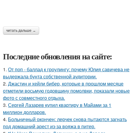
читать дальше →
Последние обновления на сайте:
1.
От поп - баллад к гроулингу: почему Юлия савичева не
выдержала бунта собственной аудитории.
2.
Джастин и хейли бибер, которые в прошлом месяце
отметили восьмую годовщину помолвки, показали новые
фото с совместного отдыха.
3.
Сергей Лазарев купил квартиру в Майами за 1
миллион долларов.
4.
Больничный окончен: лерчек снова пытаются загнать
под домашний арест из-за вояжа в питер.