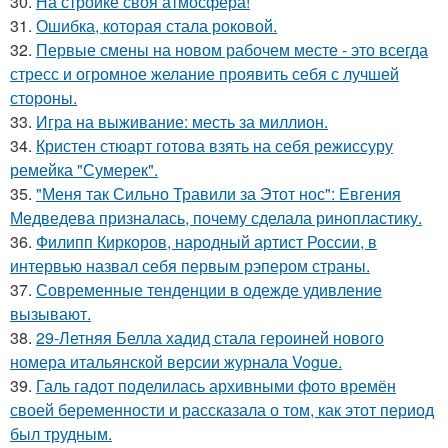
30.
На стройке своя атмосфера!
31.
Ошибка, которая стала роковой.
32.
Первые смены на новом рабочем месте - это всегда
стресс и огромное желание проявить себя с лучшей
стороны.
33.
Игра на выживание: месть за миллион.
34.
Кристен стюарт готова взять на себя режиссуру
ремейка "Сумерек".
35.
"Меня так Сильно Травили за Этот нос": Евгения
Медведева призналась, почему сделала ринопластику.
36.
Филипп Киркоров, народный артист России, в
интервью назвал себя первым рэпером страны.
37.
Современные тенденции в одежде удивление
вызывают.
38.
29-Летняя Белла хадид стала героиней нового
номера итальянской версии журнала Vogue.
39.
Галь гадот поделилась архивными фото времён
своей беременности и рассказала о том, как этот период
был трудным.