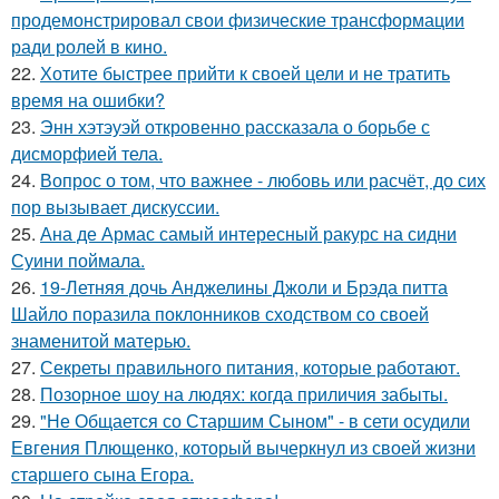
продемонстрировал свои физические трансформации
ради ролей в кино.
22.
Хотите быстрее прийти к своей цели и не тратить
время на ошибки?
23.
Энн хэтэуэй откровенно рассказала о борьбе с
дисморфией тела.
24.
Вопрос о том, что важнее - любовь или расчёт, до сих
пор вызывает дискуссии.
25.
Ана де Армас самый интересный ракурс на сидни
Суини поймала.
26.
19-Летняя дочь Анджелины Джоли и Брэда питта
Шайло поразила поклонников сходством со своей
знаменитой матерью.
27.
Секреты правильного питания, которые работают.
28.
Позорное шоу на людях: когда приличия забыты.
29.
"Не Общается со Старшим Сыном" - в сети осудили
Евгения Плющенко, который вычеркнул из своей жизни
старшего сына Егора.