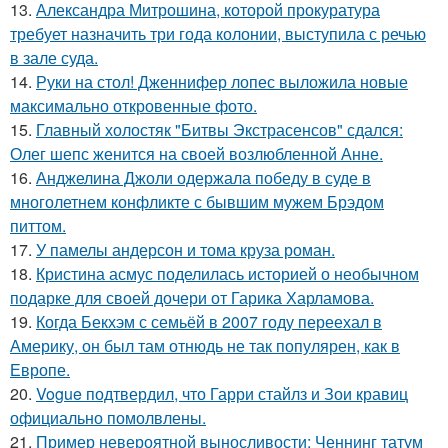
13.
Александра Митрошина, которой прокуратура
требует назначить три года колонии, выступила с речью
в зале суда.
14.
Руки на стол! Дженнифер лопес выложила новые
максимально откровенные фото.
15.
Главный холостяк "Битвы Экстрасенсов" сдался:
Олег шепс женится на своей возлюбленной Анне.
16.
Анджелина Джоли одержала победу в суде в
многолетнем конфликте с бывшим мужем Брэдом
питтом.
17.
У памелы андерсон и тома круза роман.
18.
Кристина асмус поделилась историей о необычном
подарке для своей дочери от Гарика Харламова.
19.
Когда Бекхэм с семьёй в 2007 году переехал в
Америку, он был там отнюдь не так популярен, как в
Европе.
20.
Vogue подтвердил, что Гарри стайлз и Зои кравиц
официально помолвлены.
21.
Пример невероятной выносливости: Ченнинг татум