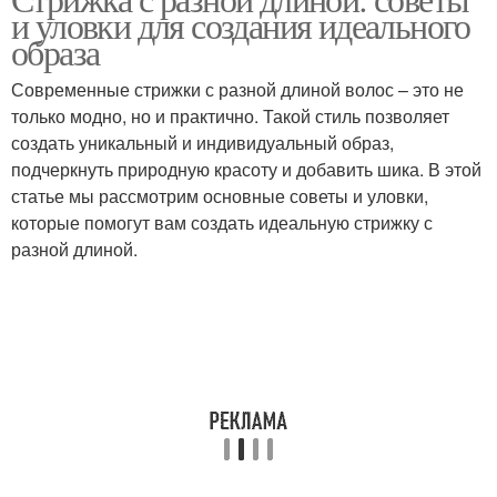
Короткая стрижка
Короткие стрижки
и уловки для создания идеального
образа
Современные стрижки с разной длиной волос – это не
только модно, но и практично. Такой стиль позволяет
Стрижка для женщины
Французская стрижка
создать уникальный и индивидуальный образ,
подчеркнуть природную красоту и добавить шика. В этой
статье мы рассмотрим основные советы и уловки,
которые помогут вам создать идеальную стрижку с
Стрижка на разных
Женские стрижки
разной длиной.
типах