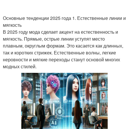
Основные тенденции 2025 года 1. Естественные линии и
Стрижка на разных
мягкость
Промежуточная стрижка
типах
В 2025 году мода сделает акцент на естественность и
мягкость. Прямые, острые линии уступят место
плавным, округлым формам. Это касается как длинных,
так и коротких стрижек. Естественные волны, легкие
Стрижки с фигурными
Стрижка с челкой
неровности и мягкие переходы станут основой многих
выстригами
модных стилей.
Стрижки на средние
Стрижки с челкой
волосы
Удобные стрижки
Каскадные стрижки