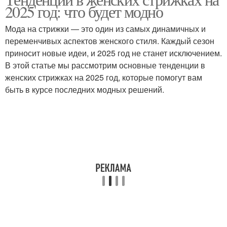
Многослойные стрижки
Стрижка в стиле
2025 год: что будет модно
Мода на стрижки — это один из самых динамичных и
переменчивых аспектов женского стиля. Каждый сезон
Стрижки на короткие
приносит новые идеи, и 2025 год не станет исключением.
Женские стрижки
волосы
В этой статье мы рассмотрим основные тенденции в
женских стрижках на 2025 год, которые помогут вам
быть в курсе последних модных решений.
Стрижка с рваными
Стрижки на волосы
кончиками
Мужские стрижки
Тенденции в стрижках
Короткая стрижка
Стрижка для женщины