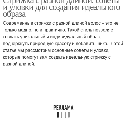
Средний длина
и уловки для создания идеального
выстригами
образа
Современные стрижки с разной длиной волос – это не
Длина на коротких
только модно, но и практично. Такой стиль позволяет
Промежуточная стрижка
волосах
создать уникальный и индивидуальный образ,
подчеркнуть природную красоту и добавить шика. В этой
статье мы рассмотрим основные советы и уловки,
которые помогут вам создать идеальную стрижку с
Короткая стрижка
Длина на концах
разной длиной.
Разная длина
Срезы при стрижке
Стрижки на короткие
Женские стрижки
волосы