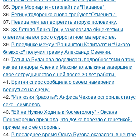
35.
Эрин Мориарти - старлайт из "Пацанов".
36.
Регину тодоренко снова требуют "Отменить".
37.
Певица мечтает встретить вторую половинку.
38.
38-Летняя Лянка Грыу заморозила яйцеклетки и
ответила на вопрос о суррогатном материнстве.
39.
В поединке между "Вашингтон Кэпиталз" и "Чикаго
блэкхокс" получил травму Александр Овечкин.
40.
Татьяна Буланова поделилась подробностями о том,
как ее танцоры Алена и Максим алалыкины завершили
свое сотрудничество с ней после 20 лет работы.
41.
Бритни спирс сообщила о своем намерении
вернуться на сцену.
42.
"Иллюзия Красоты": Анфиса Чехова оспорила статус
секс - символов.
43.
"Ей не Нужно Ходить к Косметологу" - Оксана
Пономаренко признала, что дочке повезло с генетикой,
причём не с её стороны.
44.
В последнее время Ольга Бузова оказалась в центре