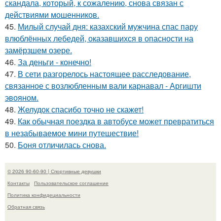
скандала, который, к сожалению, снова связан с
действиями мошенников.
45.
Милый случай дня: казахский мужчина спас пару
влюблённых лебедей, оказавшихся в опасности на
замёрзшем озере.
46.
За деньги - конечно!
47.
В сети разгорелось настоящее расследование,
связанное с возлюбленным вали карнавал - Аргишти
эвояном.
48.
Желудок спасибо точно не скажет!
49.
Как обычная поездка в автобусе может превратиться
в незабываемое мини путешествие!
50.
Боня отличилась снова.
© 2026 90-60-90 | Спортивные девушки
Контакты
Пользовательское соглашение
Политика конфидециальности
Обратная связь