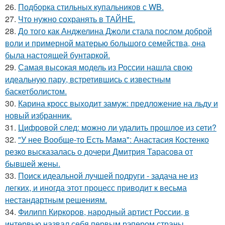
26.
Подборка стильных купальников с WB.
27.
Что нужно сохранять в ТАЙНЕ.
28.
До того как Анджелина Джоли стала послом доброй
воли и примерной матерью большого семейства, она
была настоящей бунтаркой.
29.
Самая высокая модель из России нашла свою
идеальную пару, встретившись с известным
баскетболистом.
30.
Карина кросс выходит замуж: предложение на льду и
новый избранник.
31.
Цифровой след: можно ли удалить прошлое из сети?
32.
"У нее Вообще-то Есть Мама": Анастасия Костенко
резко высказалась о дочери Дмитрия Тарасова от
бывшей жены.
33.
Поиск идеальной лучшей подруги - задача не из
легких, и иногда этот процесс приводит к весьма
нестандартным решениям.
34.
Филипп Киркоров, народный артист России, в
интервью назвал себя первым рэпером страны.