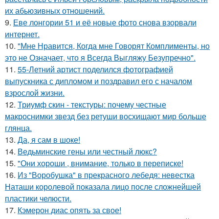
их абьюзивных отношений.
9.
Еве лонгории 51 и её новые фото снова взорвали
интернет.
10.
"Мне Нравится, Когда мне Говорят Комплименты, но
это не Означает, что я Всегда Выгляжу Безупречно".
11.
55-Летний артист поделился фотографией
выпускника с дипломом и поздравил его с началом
взрослой жизни.
12.
Триумф скин - текстуры: почему честные
макроснимки звезд без ретуши восхищают мир больше
глянца.
13.
Да, я сам в шоке!
14.
Ведьминские гены или честный люкс?
15.
"Они хороши , внимание, только в переписке!
16.
Из "Воробушка" в прекрасного лебедя: невестка
Наташи королевой показала лицо после сложнейшей
пластики челюсти.
17.
Кэмерон диас опять за свое!