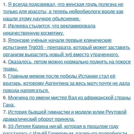
1.
Я всегда подозревал, что женская грудь полезна не
только для красоты, а теперь нейробиологи вроде как
нашли этому научное объяснение.
2.
Ивлеева стыдится, что рекламировала
некачественную косметику.
3.
Японские учёные начали первые клинические
испытания Trg035 - препарата, который может заставить
организм вырастить новый зуб вместо утраченного.
4.
Оказалось, летом можно нормально поднять на покосе
травы.
5.
Главным мемом после победы Испании стал её
вратарь, которому Аргентина за весь матч почти не дала
повода напрягаться.
6.
Мужчина по имени мистер Вад из африканской страны
Гана.
7.
История бывшей гимнастки и модели юлии Реутовой
драматический оборот приняла.
8.
33-Летняя Карина нигай, которая в прошлом году
рассталась с Ильёй Гореловым, раскрыла подробности