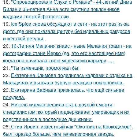
18.
"Спровоцировали Слухи о Романе" - 44-летний Дима
Билан и 35-летняя Анна асти смутили поклонников
кадрами свежей фотосессии.
19.
Ice Spice снова обсуждают в сети - на этот раз из-за
фото, где она показала фигуру без идеальных ракурсов
и жёсткой ретуши.
20.
16-Летняя Мелания кнавс - ныне Мелания трамп - на
фотографии стане Йерко (да, это его настоящее имя),
когда она начинала свою модельную карьеру ….
21.
"Ты изменщик, промолчал бы!
22.
Екатерина Климова поделилась кадрами с отдыха на
Мальдивах и вызвала бурную реакцию поклонников.
23.
Екатерина Варнава призналась, что ещё сильнее
похудела.
24.
Николь кидман решила стать доулой смерти -
специалистом, который поддерживает умирающих и их
родственников в последние дни жизни.
25.
Стив Ирвин, известный как "Охотник на Крокодилов",
был гораздо больше, чем телевизионная звезда.