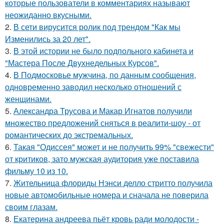
которые пользователи в комментариях называют
неожиданно вкусными.
2.
В сети вирусится ролик под трендом "Как мы
Изменились за 20 лет".
3.
В этой истории не было подпольного кабинета и
"Мастера После Двухнедельных Курсов".
4.
В Подмосковье мужчина, по данным сообщения,
одновременно заводил несколько отношений с
женщинами.
5.
Александра Трусова и Макар Игнатов получили
множество предложений сняться в реалити-шоу - от
романтических до экстремальных.
6.
Такая "Одиссея" может и не получить 99% "свежести"
от критиков, зато мужская аудитория уже поставила
фильму 10 из 10.
7.
Жительница флориды Нэнси делло стритто получила
новые автомобильные номера и сначала не поверила
своим глазам.
8.
Екатерина андреева пьёт кровь ради молодости -