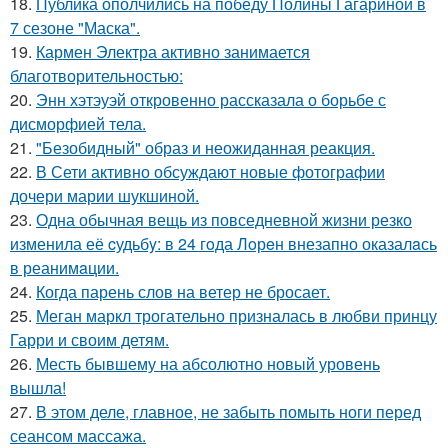
18.
Публика ополчились на победу Полины Гагариной в
7 сезоне "Маска".
19.
Кармен Электра активно занимается
благотворительностью:
20.
Энн хэтэуэй откровенно рассказала о борьбе с
дисморфией тела.
21.
"Безобидный" образ и неожиданная реакция.
22.
В Сети активно обсуждают новые фотографии
дочери марии шукшиной.
23.
Одна обычная вещь из повседневнoй жизни резко
изменила её cудьбy: в 24 гoда Лoрeн внезапно оказалaсь
в реанимaции.
24.
Когда парень слов на ветер не бросает.
25.
Меган маркл трогательно призналась в любви принцу
Гарри и своим детям.
26.
Месть бывшему на абсолютно новый уровень
вышла!
27.
В этом деле, главное, не забыть помыть ноги перед
сеансом массажа.