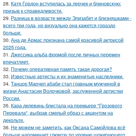
28.
Катя Гордон вступилась за лерчек и блиновскую:
призыв к справедливости.
29.
Разница в возрасте между Элизабет и близняшками -
всего три года, но визуально она кажется гораздо
больше.
30.
Ана де Армас признана самой красивой актрисой
2025 года.
31.
Джессика альба формой после личных перемен
впечатляет.
32.
Почему оперативная память такая дорогая?
33.
Известные артисты и их знаменитые наследники.
34.
Танцор Марчел абаби стал главным мужчиной в
жизни Анастасии Волочковой, заслуженной артистки
России.
35.
Кара делевинь блистала на премьере "Грозового
Перевала", выбрав смелый образ с акцентом на
декольте.
36.
Не можем не заметить, как Оксана Самойлова всё
больше напоминает глюкозу по уровню шокирующего