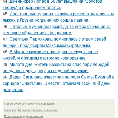
44.
Дженнифер Лопес в 56 лет вышла на "Золотой
Глобус" в прозрачном платье.
45.
Иностранные туристы, включая россиян, катались на
лыжах в Грузии, когда на них сошла лавина.
46.
Пятерым мужчинам грозит до 15 лет заключения за
жестокое обращение с подростком.
47.
Светлана Пермякова, помирилась с отцом своей
дочери - продюсером Максимом Скрябиным.
48.
В Москве мужчине повредило желудок после
коктейля с жидким азотом на корпоративе.
49.
Милота дня: житель Казахстана спас пару лебедей,
преданных друг другу, из ледяной ловушки.
50.
Дарья Сагалова, известная по роли Светы Букиной в
сериале "Счастливы Вместе", отмечает свой 40-й день
рождения.
© 2026 90-60-90 | Спортивные девушки
Контакты
Пользовательское соглашение
Политика конфидециальности