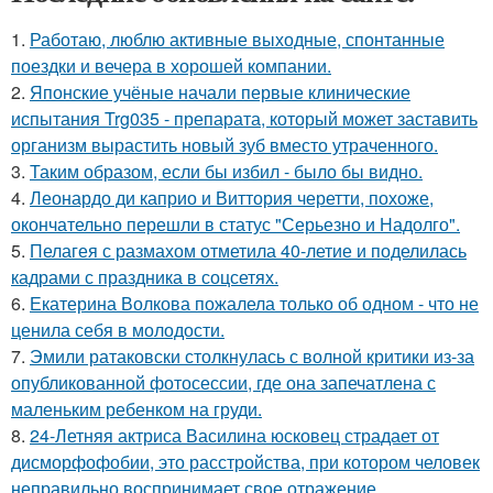
1.
Работаю, люблю активные выходные, спонтанные
поездки и вечера в хорошей компании.
2.
Японские учёные начали первые клинические
испытания Trg035 - препарата, который может заставить
организм вырастить новый зуб вместо утраченного.
3.
Таким образом, если бы избил - было бы видно.
4.
Леонардо ди каприо и Виттория черетти, похоже,
окончательно перешли в статус "Серьезно и Надолго".
5.
Пелагея с размахом отметила 40-летие и поделилась
кадрами с праздника в соцсетях.
6.
Екатерина Волкова пожалела только об одном - что не
ценила себя в молодости.
7.
Эмили ратаковски столкнулась с волной критики из-за
опубликованной фотосессии, где она запечатлена с
маленьким ребенком на груди.
8.
24-Летняя актриса Василина юсковец страдает от
дисморфофобии, это расстройства, при котором человек
неправильно воспринимает свое отражение.