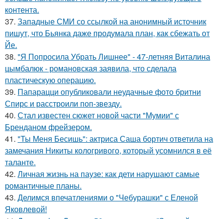
контента.
37.
Западные СМИ со ссылкой на анонимный источник
пишут, что Бьянка даже продумала план, как сбежать от
Йе.
38.
"Я Попросила Убрать Лишнее" - 47-летняя Виталина
цымбалюк - романовская заявила, что сделала
пластическую операцию.
39.
Папарацци опубликовали неудачные фото бритни
Спирс и расстроили поп-звезду.
40.
Стал известен сюжет новой части "Мумии" с
Бренданом фрейзером.
41.
"Ты Меня Бесишь": актриса Саша бортич ответила на
замечания Никиты кологривого, который усомнился в её
таланте.
42.
Личная жизнь на паузе: как дети нарушают самые
романтичные планы.
43.
Делимся впечатлениями о "Чебурашки" с Еленой
Яковлевой!