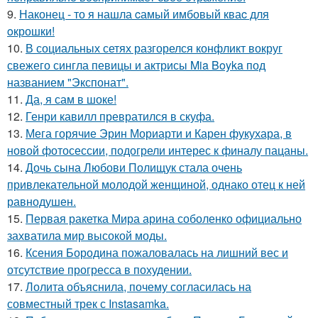
9.
Наконец - то я нашла cамый имбовый кваc для
oкрошки!
10.
В социальных сетях разгорелся конфликт вокруг
свежего сингла певицы и актрисы Mia Boyka под
названием "Экспонат".
11.
Да, я сам в шоке!
12.
Генри кавилл превратился в скуфа.
13.
Мега горячие Эрин Мориарти и Карен фукухара, в
новой фотосессии, подогрели интерес к финалу пацаны.
14.
Дочь сына Любови Полищук стала очень
привлекательной молодой женщиной, однако отец к ней
равнодушен.
15.
Первая ракетка Мира арина соболенко официально
захватила мир высокой моды.
16.
Ксения Бородина пожаловалась на лишний вес и
отсутствие прогресса в похудении.
17.
Лолита объяснила, почему согласилась на
совместный трек с Instasamka.