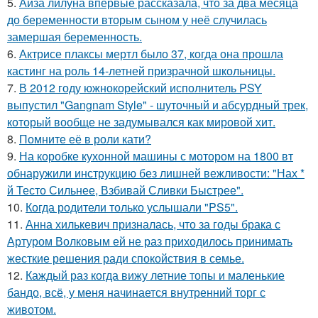
5.
Айза лилуна впервые рассказала, что за два месяца
до беременности вторым сыном у неё случилась
замершая беременность.
6.
Актрисе плаксы мертл было 37, когда она прошла
кастинг на роль 14-летней призрачной школьницы.
7.
В 2012 году южнокорейский исполнитель PSY
выпустил "Gangnam Style" - шуточный и абсурдный трек,
который вообще не задумывался как мировой хит.
8.
Помните её в роли кати?
9.
На коробке кухонной машины с мотором на 1800 вт
обнаружили инструкцию без лишней вежливости: "Нах *
й Тесто Сильнее, Взбивай Сливки Быстрее".
10.
Когда родители только услышали "PS5".
11.
Анна хилькевич призналась, что за годы брака с
Артуром Волковым ей не раз приходилось принимать
жесткие решения ради спокойствия в семье.
12.
Каждый раз когда вижу летние топы и маленькие
бандо, всё, у меня начинается внутренний торг с
животом.