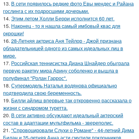
13.
В сети появилось редкие фото Евы мендес и Райана
гослинга с их подросшими дочерьми.
14.
Этим летом Холли Берри исполнится 60 лет.
15.
Наконец - то я нашла cамый имбовый кваc для
oкрошки!
16.
28-Летняя актриса Аня Тейлор - Джой признана
обладательницей одного из самых идеальных лиц в
мире.
17.
Российская теннисистка Диана Шнайдер обыграла
первую ракетку мира Арину соболенко и вышла в
полуфинал "Ролан Гаррос".
18.
Супермодель Наталья водянова официально
подтвердила свою беременность.
19.
Билли айлиш впервые так откровенно рассказала о
жизни с синдромом туретта.
20.
В сети активно обсуждают идеальный актерский
состав в адаптации мультфильма - звереполис.
21.
"Спровоцировали Слухи о Романе" - 44-летний Дима
Билан и 35-летняя Анна асти смутили поклонников