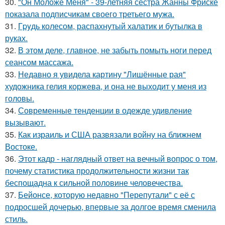
30.
"Он Моложе Меня" - 39-летняя сестра Жанны Фриске
показала подписчикам своего третьего мужа.
31.
Гpyдь колесом, распахнутый халатик и бутылка в
руках.
32.
В этом деле, главное, не забыть помыть ноги перед
сеансом массажа.
33.
Недавно я увидела картину "Лишённые рая"
художника гелия коржева, и она не выходит у меня из
головы.
34.
Современные тенденции в одежде удивление
вызывают.
35.
Как израиль и США развязали войну на ближнем
Востоке.
36.
Этот кадр - наглядный ответ на вечный вопрос о том,
почему статистика продолжительности жизни так
беспощадна к сильной половине человечества.
37.
Бейонсе, которую недавно "Перепутали" с её с
подросшей дочерью, впервые за долгое время сменила
стиль.