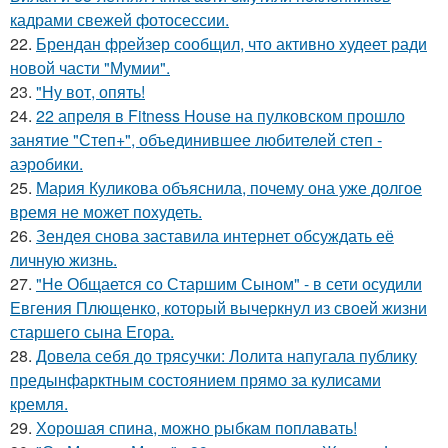
кадрами свежей фотосессии.
22.
Брендан фрейзер сообщил, что активно худеет ради
новой части "Мумии".
23.
"Ну вот, опять!
24.
22 апреля в Fitness House на пулковском прошло
занятие "Степ+", объединившее любителей степ -
аэробики.
25.
Мария Куликова объяснила, почему она уже долгое
время не может похудеть.
26.
Зендея снова заставила интернет обсуждать её
личную жизнь.
27.
"Не Общается со Старшим Сыном" - в сети осудили
Евгения Плющенко, который вычеркнул из своей жизни
старшего сына Егора.
28.
Довела себя до трясучки: Лолита напугала публику
предынфарктным состоянием прямо за кулисами
кремля.
29.
Хорошая спина, можно рыбкам поплавать!