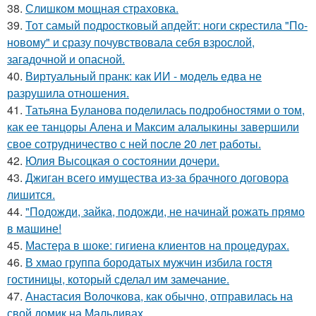
38.
Слишком мощная страховка.
39.
Тот самый подростковый апдейт: ноги скрестила "По-
новому" и сразу почувствовала себя взрослой,
загадочной и опасной.
40.
Виртуальный пранк: как ИИ - модель едва не
разрушила отношения.
41.
Татьяна Буланова поделилась подробностями о том,
как ее танцоры Алена и Максим алалыкины завершили
свое сотрудничество с ней после 20 лет работы.
42.
Юлия Высоцкая о состоянии дочери.
43.
Джиган всего имущества из-за брачного договора
лишится.
44.
"Подожди, зайка, подожди, не начинай рожать прямо
в машине!
45.
Мастера в шоке: гигиена клиентов на процедурах.
46.
В хмао группа бородатых мужчин избила гостя
гостиницы, который сделал им замечание.
47.
Анастасия Волочкова, как обычно, отправилась на
свой домик на Мальдивах.