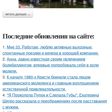
читать дальше →
Последние обновления на сайте:
1.
Мне 33. Работаю, люблю активные выходные,
спонтанные поездки и вечера в хорошей компании.
2.
Анна, давно известная своим увлечением
бодибилдингом, впервые попробовала себя в роли
модели.
3.
К началу 1980-х Кристи бринкли стала лицом
американского моделинга и главным воплощением
естественной привлекательности.
4.
"Я Проколола Пупок и Сделала Губы": Екатерина
Шкуро рассказала о преображениях после расставания
с мужем.