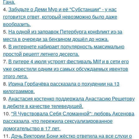
Гана.
4.
Забудьте о Деми Мур и её "Субстанции" - у нас
готовится ответ, который невозможно было даже
вообразить.
5.
На одной из заправок Петербурга конфликт из-за
места в очереди за бензином дошёл до ножа.
6.
В интернете набирает популярность максимально
простой рецепт летнего десерта.
7.
В питере 4 июля устроят фестиваль Milf и в сети его
уже окрестили одним из самых обсуждаемых ивентов
этого лета.
8.
Ирина Горбачёва рассказала о похудении на 13
килограммов.
9.
Анастасия костенко поддержала Анастасию Решетову
в дебюте в качестве телеведущей.
10.
"Я Чувствовала Себя Сломанной": любовь Аксенова
рассказала, что пережила сексуализированное
домогательство в 17 лет.
11.
Дочь Виктории Бони жёстко ответила на все слухи о