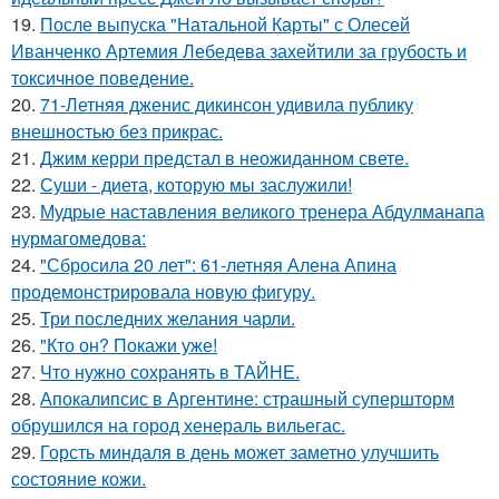
19.
После выпуска "Натальной Карты" с Олесей
Иванченко Артемия Лебедева захейтили за грубость и
токсичное поведение.
20.
71-Летняя дженис дикинсон удивила публику
внешностью без прикрас.
21.
Джим керри предстал в неожиданном свете.
22.
Суши - диета, которую мы заслужили!
23.
Мудрые наставления великого тренера Абдулманапа
нурмагомедова:
24.
"Сбросила 20 лет": 61-летняя Алена Апина
продемонстрировала новую фигуру.
25.
Три последних желания чарли.
26.
"Кто он? Покажи уже!
27.
Что нужно сохранять в ТАЙНЕ.
28.
Апокалипсис в Аргентине: страшный супершторм
обрушился на город хенераль вильегас.
29.
Горсть миндаля в день может заметно улучшить
состояние кожи.