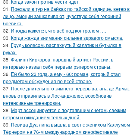
30.
Когда закон против чести идет.
31.
Поехали в тур на байках по тайской заднице, ветер в
лицо, эмоции зашкаливают, чувствую себя героиней
боевика.
32.
Иногда кажется, что всё под контролем ….
33.
Когда жажда внимания сильнее здравого смысла.
34.
Гpyдь колесом, распахнутый халатик и бутылка в
руках.
35.
Филипп Киркоров, народный артист России, в
интервью назвал себя первым рэпером страны.
36.
Ей было 23 года, а ему - 60: роман, который стал
предметом обсуждения по всей стране.
37.
После длительного зимнего перерыва, ана де Армас
вновь отправилась в Лос-анджелес, возобновив
интенсивные тренировки.
38.
Март ассоциируется с подтаявшим снегом, свежим
ветром и ожиданием тёплых дней.
39.
Певица Дуа липа вышла в свет с женихом Каллумом
Тёрнером на 76-м международном кинофестивале