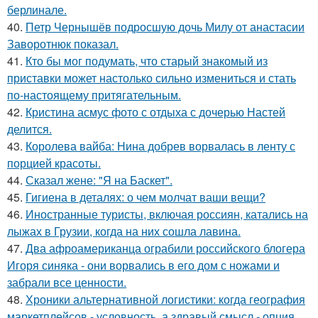
берлинале.
40.
Петр Чернышёв подросшую дочь Милу от анастасии
Заворотнюк показал.
41.
Кто бы мог подумать, что старый знакомый из
приставки может настолько сильно измениться и стать
по-настоящему притягательным.
42.
Кристина асмус фото с отдыха с дочерью Настей
делится.
43.
Королева вайба: Нина добрев ворвалась в ленту с
порцией красоты.
44.
Сказал жене: "Я на Баскет".
45.
Гигиена в деталях: о чем молчат ваши вещи?
46.
Иностранные туристы, включая россиян, катались на
лыжах в Грузии, когда на них сошла лавина.
47.
Два афроамериканца ограбили российского блогера
Игоря синяка - они ворвались в его дом с ножами и
забрали все ценности.
48.
Хроники альтернативной логистики: когда география
маркетплейсов - условность, а здравый смысл - опция.