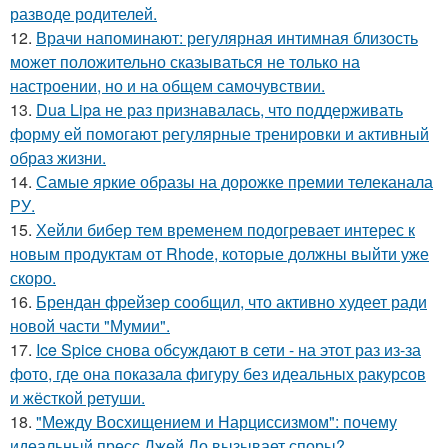
разводе родителей.
12.
Врачи напоминают: регулярная интимная близость
может положительно сказываться не только на
настроении, но и на общем самочувствии.
13.
Dua Lipa не раз признавалась, что поддерживать
форму ей помогают регулярные тренировки и активный
образ жизни.
14.
Самые яркие образы на дорожке премии телеканала
РУ.
15.
Хейли бибер тем временем подогревает интерес к
новым продуктам от Rhode, которые должны выйти уже
скоро.
16.
Брендан фрейзер сообщил, что активно худеет ради
новой части "Мумии".
17.
Ice Spice снова обсуждают в сети - на этот раз из-за
фото, где она показала фигуру без идеальных ракурсов
и жёсткой ретуши.
18.
"Между Восхищением и Нарциссизмом": почему
идеальный пресс Джей Ло вызывает споры?