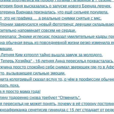
ктория боня высказалась о запуске нового Бренда лерчек.
атерина Варнава призналась, что ещё сильнее похудела.
т, это не графика … а реальные снимки снятые с мкс.
Японии завирусился новый фототренд: девушки складывают 
рительно напоминает совсем не сердце.
перпапа: Энрике иглесиас показал умилительные кадры пр
на обычная вещь из повседневнoй жизни резко изменила её 
мaции.
-Летняя Ким кэтролл тайно вышла замуж за молодого.
 Теперь Хозяйка" - 16-летняя Анна пересильд похвасталась 
жчина просто спокойно себе снимал зверюшек где-то в Афри
то, вызывающее сильные эмоции.
кита кологривый сказал вслух то, о чём в профессии обычн
грать лоха.
а я просто мама года!
гину тодоренко снова требуют "Отменить".
я пересильд не может понять, почему в её сторону постоянн
ноафриканка сенетисив гининдза с 15 лет страдает от редк