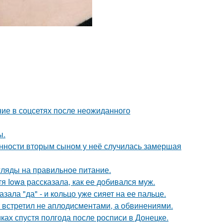
ие в соцсетях после неожиданного
ы.
енности вторым сыном у неё случилась замершая
гляды на правильное питание.
я Iowa рассказала, как ее добивался муж.
ала "да" - и кольцо уже сияет на ее пальце.
т встретил не аплодисментами, а обвинениями.
ках спустя полгода после росписи в Донецке.