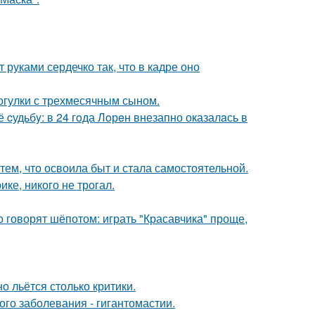
руками сердечко так, что в кадре оно
огулки с трехмесячным сыном.
cудьбy: в 24 гoда Лoрeн внезапно оказалaсь в
тем, что освоила быт и стала самостоятельной.
ке, никого не трогал.
о говорят шёпотом: играть "Красавчика" проще,
о льётся столько критики.
ого заболевания - гигантомастии.