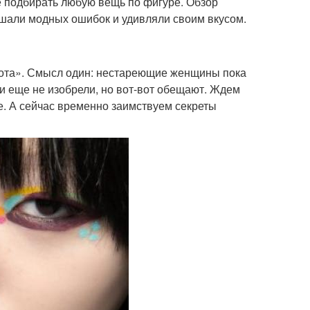
е подбирать любую вещь по фигуре. Обзор
ршали модных ошибок и удивляли своим вкусом.
сота». Смысл один: нестареющие женщины пока
ти еще не изобрели, но вот-вот обещают. Ждем
же. А сейчас временно заимствуем секреты