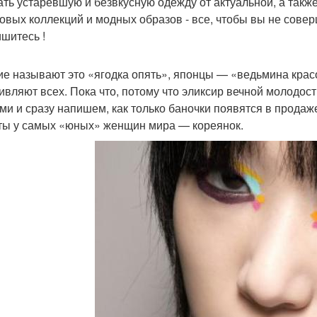
ать устаревшую и безвкусную одежду от актуальной, а такж
овых коллекций и модных образов - все, чтобы вы не сове
шитесь !
ие называют это «ягодка опять», японцы — «ведьмина кра
дивляют всех. Пока что, потому что эликсир вечной молодос
ами и сразу напишем, как только баночки появятся в прода
ты у самых «юных» женщин мира — кореянок.