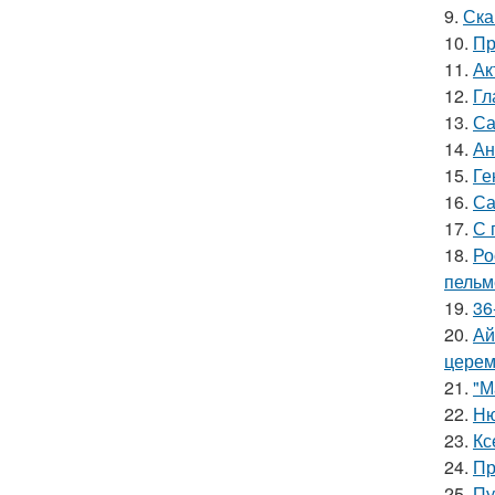
9.
Ска
10.
Пр
11.
Ак
12.
Гл
13.
Са
14.
Ан
15.
Ге
16.
Са
17.
С 
18.
Ро
пельм
19.
36
20.
Ай
церем
21.
"М
22.
Ню
23.
Кс
24.
Пр
25.
Пу