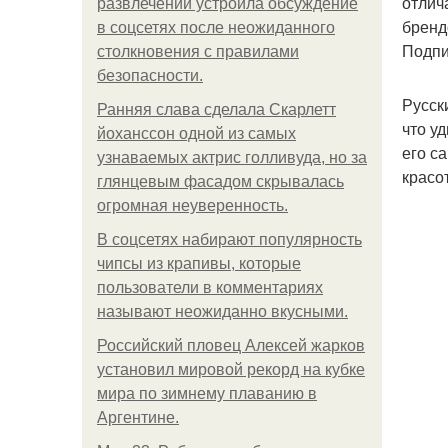
отлич
развлечений устроила обсуждение
бренд
в соцсетях после неожиданного
Подпи
столкновения с правилами
безопасности.
Русск
Ранняя слава сделала Скарлетт
что у
йоханссон одной из самых
его с
узнаваемых актрис голливуда, но за
красо
глянцевым фасадом скрывалась
огромная неуверенность.
В соцсетях набирают популярность
чипсы из крапивы, которые
пользователи в комментариях
называют неожиданно вкусными.
Российский пловец Алексей жарков
установил мировой рекорд на кубке
мира по зимнему плаванию в
Аргентине.