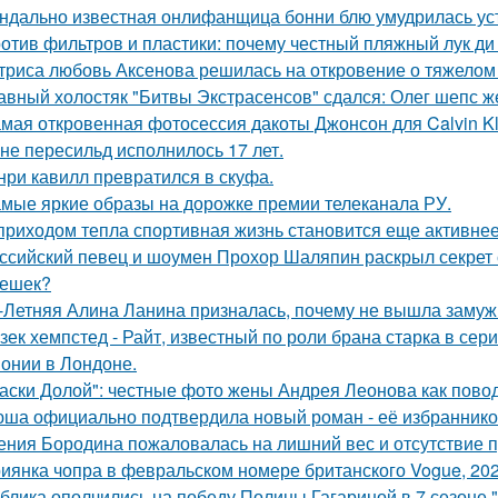
ндально известная онлифанщица бонни блю умудрилась ус
отив фильтров и пластики: почему честный пляжный лук ди 
триса любовь Аксенова решилась на откровение о тяжелом 
авный холостяк "Битвы Экстрасенсов" сдался: Олег шепс ж
мая откровенная фотосессия дакоты Джонсон для Calvin Kl
не пересильд исполнилось 17 лет.
нри кавилл превратился в скуфа.
мые яркие образы на дорожке премии телеканала РУ.
приходом тепла спортивная жизнь становится еще активнее -
ссийский певец и шоумен Прохор Шаляпин раскрыл секрет с
ешек?
-Летняя Алина Ланина призналась, почему не вышла замуж 
зек хемпстед - Райт, известный по роли брана старка в сер
онии в Лондоне.
аски Долой": честные фото жены Андрея Леонова как повод
ша официально подтвердила новый роман - её избранником
ения Бородина пожаловалась на лишний вес и отсутствие п
иянка чопра в февральском номере британского Vogue, 202
блика ополчились на победу Полины Гагариной в 7 сезоне "