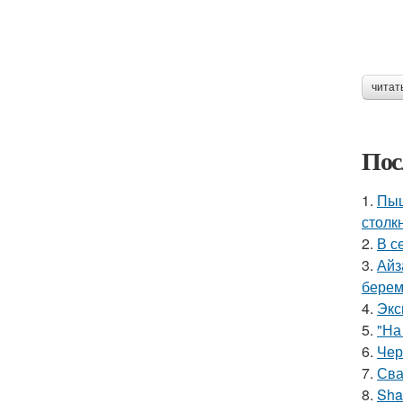
читат
Пос
1.
Пыш
столк
2.
В с
3.
Айз
берем
4.
Экс
5.
"На
6.
Чер
7.
Сва
8.
Sha