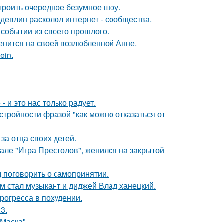
троить очередное безумное шоу.
девлин расколол интернет - сообщества.
событии из своего прошлого.
енится на своей возлюбленной Анне.
ein.
 и это нас только радует.
тройности фразой "как можно отказаться от
за отца своих детей.
иале "Игра Престолов", женился на закрытой
 поговорить о самопринятии.
 стал музыкант и диджей Влад ханецкий.
рогресса в похудении.
3.
Маска".