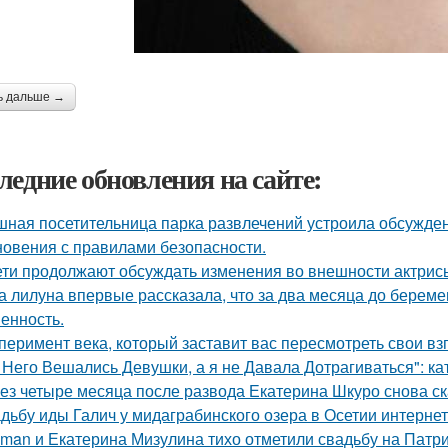
ь дальше →
ледние обновления на сайте:
ная посетительница парка развлечений устроила обсужден
новения с правилами безопасности.
ети продолжают обсуждать изменения во внешности актрис
а лилуна впервые рассказала, что за два месяца до берем
енность.
перимент века, который заставит вас пересмотреть свои вз
 Него Вешались Девушки, а я не Давала Дотрагиваться": кат
ез четыре месяца после развода Екатерина Шкуро снова сказ
дьбу иды Галич у мидаграбинского озера в Осетии интерне
man и Екатерина Мизулина тихо отметили свадьбу на Патри