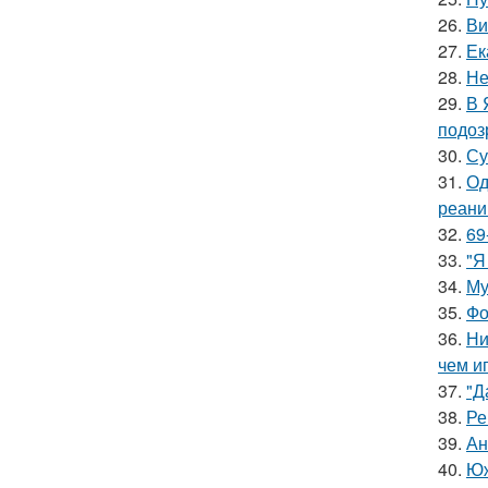
26.
Ви
27.
Ек
28.
Не
29.
В 
подоз
30.
Су
31.
Од
реани
32.
69
33.
"Я
34.
Му
35.
Фо
36.
Ни
чем и
37.
"Д
38.
Ре
39.
Ан
40.
Юж