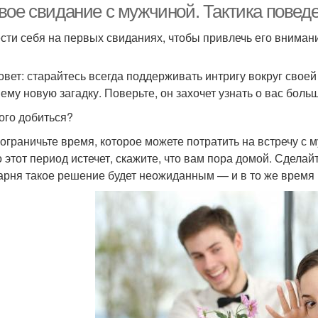
вое свидание с мужчиной. Тактика повед
ести себя на первых свиданиях, чтобы привлечь его вниман
овет: старайтесь всегда поддерживать интригу вокруг своей
 ему новую загадку. Поверьте, он захочет узнать о вас боль
того добиться?
 ограничьте время, которое можете потратить на встречу с му
о этот период истечет, скажите, что вам пора домой. Сделай
арня такое решение будет неожиданным — и в то же время п