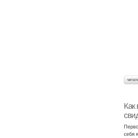
читат
Как
сви
Перво
себя 