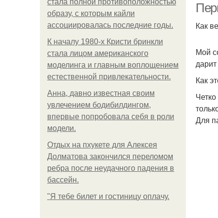
стала полной противоположностью
Пер
образу, с которым кайли
Как в
ассоциировалась последние годы.
К началу 1980-х Кристи бринкли
Мой с
стала лицом американского
дарит
моделинга и главным воплощением
естественной привлекательности.
Как э
Анна, давно известная своим
Четко
увлечением бодибилдингом,
тольк
впервые попробовала себя в роли
Для п
модели.
Отдых на пхукете для Алексея
Долматова закончился переломом
ребра после неудачного падения в
бассейн.
"Я тебе билет и гостиницу оплачу.