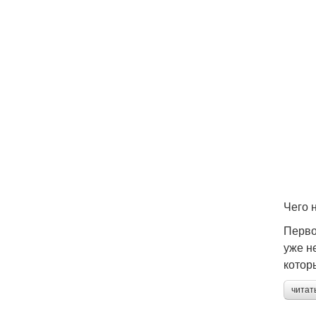
Чего н
Перво
уже н
котор
читат