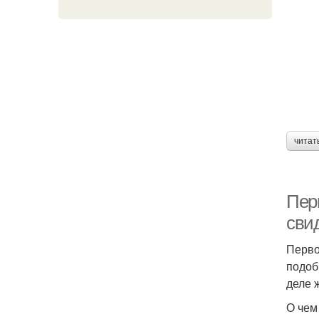
читат
Пер
сви
Перво
подоб
деле 
О чем