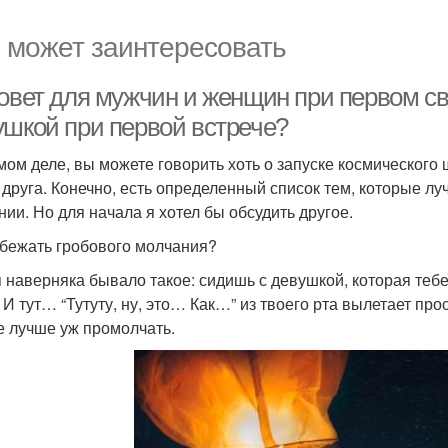
 может заинтересовать
совет для мужчин и женщин при первом св
ушкой при первой встрече?
мом деле, вы можете говорить хоть о запуске космического
у друга. Конечно, есть определенный список тем, которые лу
нии. Но для начала я хотел бы обсудить другое.
збежать гробового молчания?
я наверняка бывало такое: сидишь с девушкой, которая тебе
 И тут… “Тутуту, ну, это… Как…” из твоего рта вылетает про
е лучше уж промолчать.