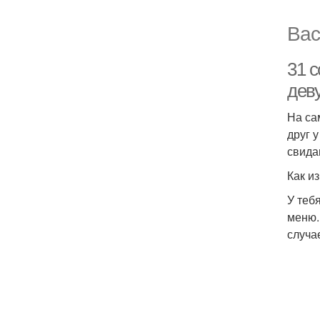
Вас
31 
дев
На са
друг 
свида
Как и
У теб
меню.
случа