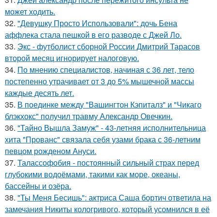
может ходить.
32.
"Девушку Просто Использовали": дочь Бена
аффлека стала пешкой в его разводе с Джей Ло.
33.
Экс - футболист сборной России Дмитрий Тарасов
второй месяц игнорирует налоговую.
34.
По мнению специалистов, начиная с 36 лет, тело
постепенно утрачивает от 3 до 5% мышечной массы
каждые десять лет.
35.
В поединке между "Вашингтон Кэпиталз" и "Чикаго
блэкхокс" получил травму Александр Овечкин.
36.
"Тайно Вышла Замуж" - 43-летняя исполнительница
хита "Прованс" связала себя узами брака с 36-летним
певцом рожденом Ануси.
37.
Талассофобия - постоянный сильный страх перед
глубокими водоёмами, такими как море, океаны,
бассейны и озёра.
38.
"Ты Меня Бесишь": актриса Саша бортич ответила на
замечания Никиты кологривого, который усомнился в её