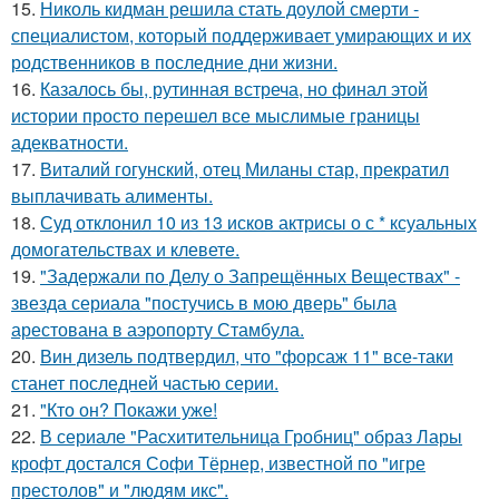
15.
Николь кидман решила стать доулой смерти -
специалистом, который поддерживает умирающих и их
родственников в последние дни жизни.
16.
Казалось бы, рутинная встреча, но финал этой
истории просто перешел все мыслимые границы
адекватности.
17.
Виталий гогунский, отец Миланы стар, прекратил
выплачивать алименты.
18.
Суд отклонил 10 из 13 исков актрисы о с * ксуальных
домогательствах и клевете.
19.
"Задержали по Делу о Запрещённых Веществах" -
звезда сериала "постучись в мою дверь" была
арестована в аэропорту Стамбула.
20.
Вин дизель подтвердил, что "форсаж 11" все-таки
станет последней частью серии.
21.
"Кто он? Покажи уже!
22.
В сериале "Расхитительница Гробниц" образ Лары
крофт достался Софи Тёрнер, известной по "игре
престолов" и "людям икс".