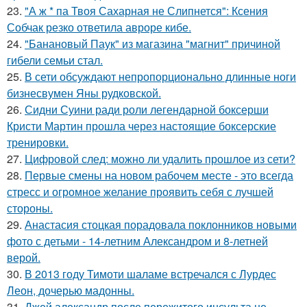
23.
"А ж * па Твоя Сахарная не Слипнется": Ксения
Собчак резко ответила авроре кибе.
24.
"Банановый Паук" из магазина "магнит" причиной
гибели семьи стал.
25.
В сети обсуждают непропорционально длинные ноги
бизнесвумен Яны рудковской.
26.
Сидни Суини ради роли легендарной боксерши
Кристи Мартин прошла через настоящие боксерские
тренировки.
27.
Цифровой след: можно ли удалить прошлое из сети?
28.
Первые смены на новом рабочем месте - это всегда
стресс и огромное желание проявить себя с лучшей
стороны.
29.
Анастасия стоцкая порадовала поклонников новыми
фото с детьми - 14-летним Александром и 8-летней
верой.
30.
В 2013 году Тимоти шаламе встречался с Лурдес
Леон, дочерью мадонны.
31.
Джей александр после пережитого инсульта не