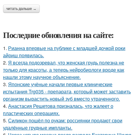
читать дальше →
Последние обновления на сайте:
1.
Рианна впервые на публике с младшей дочкой роки
айриш появилась.
2.
Я всегда подозревал, что женская грудь полезна не
только для красоты, а теперь нейробиологи вроде как
нашли этому научное объяснение.
3.
Японские учёные начали первые клинические
испытания Trg035 - препарата, который может заставить
организм вырастить новый зуб вместо утраченного.
4.
Анастасия Решетова призналась, что жалеет о
пластических операциях.
5.
Силикон пошёл по рукам: россиянки продают свои
удалённые грудные импланты.
6.
Через четыре месяца после развода Екатерина Шкуро