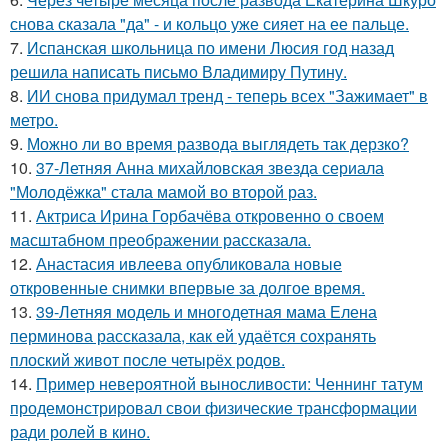
снова сказала "да" - и кольцо уже сияет на ее пальце.
7.
Испанская школьница по имени Люсия год назад
решила написать письмо Владимиру Путину.
8.
ИИ снова придумал тренд - теперь всех "Зажимает" в
метро.
9.
Можно ли во время развода выглядеть так дерзко?
10.
37-Летняя Анна михайловская звезда сериала
"Молодёжка" стала мамой во второй раз.
11.
Актриса Ирина Горбачёва откровенно о своем
масштабном преображении рассказала.
12.
Анастасия ивлеева опубликовала новые
откровенные снимки впервые за долгое время.
13.
39-Летняя модель и многодетная мама Елена
перминова рассказала, как ей удаётся сохранять
плоский живот после четырёх родов.
14.
Пример невероятной выносливости: Ченнинг татум
продемонстрировал свои физические трансформации
ради ролей в кино.