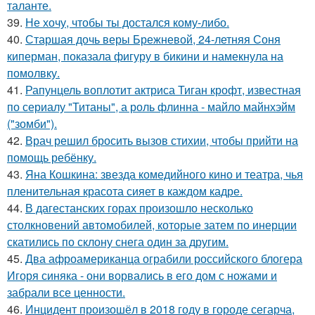
таланте.
39.
Не хочу, чтобы ты достался кому-либо.
40.
Старшая дочь веры Брежневой, 24-летняя Соня
киперман, показала фигуру в бикини и намекнула на
помолвку.
41.
Рапунцель воплотит актриса Тиган крофт, известная
по сериалу "Титаны", а роль флинна - майло майнхэйм
("зомби").
42.
Врач решил бросить вызов стихии, чтобы прийти на
помощь ребёнку.
43.
Яна Кошкина: звезда комедийного кино и театра, чья
пленительная красота сияет в каждом кадре.
44.
В дагестанских горах произошло несколько
столкновений автомобилей, которые затем по инерции
скатились по склону снега один за другим.
45.
Два афроамериканца ограбили российского блогера
Игоря синяка - они ворвались в его дом с ножами и
забрали все ценности.
46.
Инцидент произошёл в 2018 году в городе сегарча,