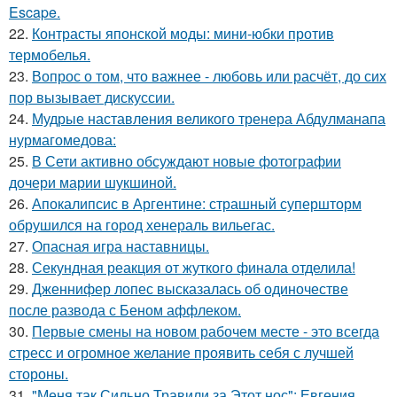
Escape.
22.
Контрасты японской моды: мини-юбки против
термобелья.
23.
Вопрос о том, что важнее - любовь или расчёт, до сих
пор вызывает дискуссии.
24.
Мудрые наставления великого тренера Абдулманапа
нурмагомедова:
25.
В Сети активно обсуждают новые фотографии
дочери марии шукшиной.
26.
Апокалипсис в Аргентине: страшный супершторм
обрушился на город хенераль вильегас.
27.
Опасная игра наставницы.
28.
Секундная реакция от жуткого финала отделила!
29.
Дженнифер лопес высказалась об одиночестве
после развода с Беном аффлеком.
30.
Первые смены на новом рабочем месте - это всегда
стресс и огромное желание проявить себя с лучшей
стороны.
31.
"Меня так Сильно Травили за Этот нос": Евгения