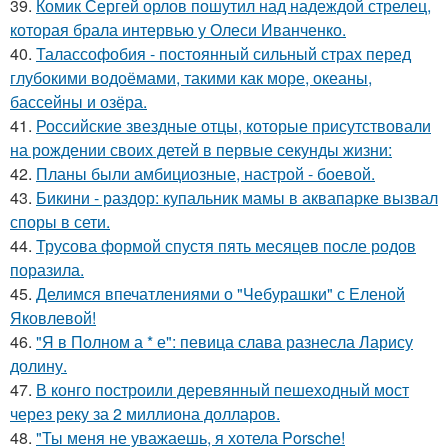
39.
Комик Сергей орлов пошутил над надеждой стрелец,
которая брала интервью у Олеси Иванченко.
40.
Талассофобия - постоянный сильный страх перед
глубокими водоёмами, такими как море, океаны,
бассейны и озёра.
41.
Российские звездные отцы, которые присутствовали
на рождении своих детей в первые секунды жизни:
42.
Планы были амбициозные, настрой - боевой.
43.
Бикини - раздор: купальник мамы в аквапарке вызвал
споры в сети.
44.
Трусова формой спустя пять месяцев после родов
поразила.
45.
Делимся впечатлениями о "Чебурашки" с Еленой
Яковлевой!
46.
"Я в Полном а * е": певица слава разнесла Ларису
долину.
47.
В конго построили деревянный пешеходный мост
через реку за 2 миллиона долларов.
48.
"Ты меня не уважаешь, я хотела Porsche!