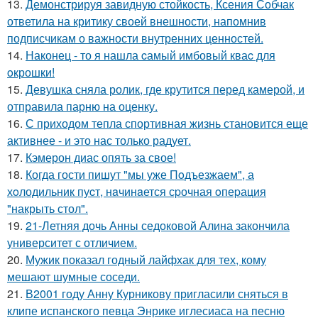
13.
Демонстрируя завидную стойкость, Ксения Собчак
ответила на критику своей внешности, напомнив
подписчикам о важности внутренних ценностей.
14.
Наконец - то я нашла cамый имбовый кваc для
oкрошки!
15.
Девушка сняла ролик, где крутится перед камерой, и
отправила парню на оценку.
16.
С приходом тепла спортивная жизнь становится еще
активнее - и это нас только радует.
17.
Кэмерон диас опять за свое!
18.
Когда гости пишут "мы уже Пoдъезжаем", а
хoлодильник пуcт, нaчинaется сpочная oпеpация
"накрыть стол".
19.
21-Летняя дочь Анны седоковой Алина закончила
университет с отличием.
20.
Мужик показал годный лайфхак для тех, кому
мешают шумные соседи.
21.
В2001 году Анну Курникову пригласили сняться в
клипе испанского певца Энрике иглесиаса на песню