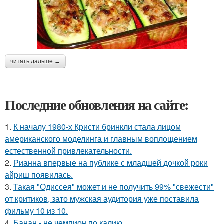
читать дальше →
Последние обновления на сайте:
1.
К началу 1980-х Кристи бринкли стала лицом
американского моделинга и главным воплощением
естественной привлекательности.
2.
Рианна впервые на публике с младшей дочкой роки
айриш появилась.
3.
Такая "Одиссея" может и не получить 99% "свежести"
от критиков, зато мужская аудитория уже поставила
фильму 10 из 10.
4.
Банан - не чемпион по калию.