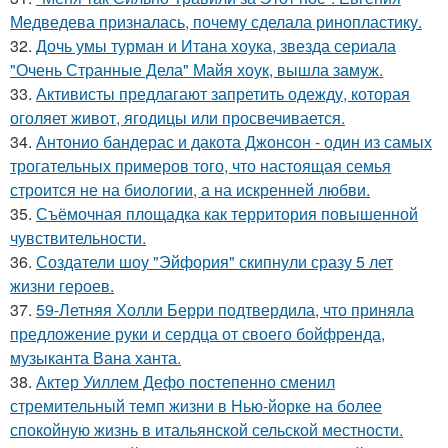
Медведева призналась, почему сделала ринопластику.
32.
Дочь умы турман и Итана хоука, звезда сериала
"Очень Странные Дела" Майя хоук, вышла замуж.
33.
Активисты предлагают запретить одежду, которая
оголяет живот, ягодицы или просвечивается.
34.
Антонио бандерас и дакота Джонсон - один из самых
трогательных примеров того, что настоящая семья
строится не на биологии, а на искренней любви.
35.
Съёмочная площадка как территория повышенной
чувствительности.
36.
Создатели шоу "Эйфория" скипнули сразу 5 лет
жизни героев.
37.
59-Летняя Холли Берри подтвердила, что приняла
предложение руки и сердца от своего бойфренда,
музыканта Вана ханта.
38.
Актер Уиллем Дефо постепенно сменил
стремительный темп жизни в Нью-йорке на более
спокойную жизнь в итальянской сельской местности.