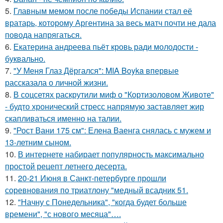
5.
Главным мемом после победы Испании стал её
вратарь, которому Аргентина за весь матч почти не дала
повода напрягаться.
6.
Екатерина андреева пьёт кровь ради молодости -
буквально.
7.
"У Меня Глаз Дёргался": MIA Boyka впервые
рассказала о личной жизни.
8.
В соцсетях раскрутили миф о "Кортизоловом Животе"
- будто хронический стресс напрямую заставляет жир
скапливаться именно на талии.
9.
"Рост Вани 175 см": Елена Ваенга снялась с мужем и
13-летним сыном.
10.
В интернете набирает популярность максимально
простой рецепт летнего десерта.
11.
20-21 Июня в Санкт-петербурге прошли
соревнования по триатлону "медный всадник 51.
12.
"Начну с Понедельника", "когда будет больше
времени", "с нового месяца"….