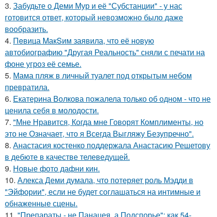
3.
Забудьте о Деми Мур и её "Субстанции" - у нас
готовится ответ, который невозможно было даже
вообразить.
4.
Пeвица MакSим заявила, что её новую
автобиографию "Другая Реальность" сняли с печати на
фоне угроз её семье.
5.
Мама пляж в личный туалет под открытым небом
превратила.
6.
Екатерина Волкова пожалела только об одном - что не
ценила себя в молодости.
7.
"Мне Нравится, Когда мне Говорят Комплименты, но
это не Означает, что я Всегда Выгляжу Безупречно".
8.
Анастасия костенко поддержала Анастасию Решетову
в дебюте в качестве телеведущей.
9.
Новые фото дафни кин.
10.
Алекса Деми думала, что потеряет роль Мэдди в
"Эйфории", если не будет соглашаться на интимные и
обнаженные сцены.
11.
"Препараты - не Панацея, а Подспорье": как 54-