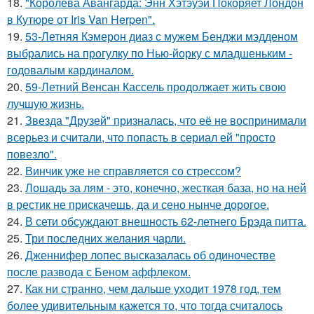
18.
"Королева Авангарда: Энн Хэтэуэй Покоряет Лондон
в Кутюре от Iris Van Herpen".
19.
53-Летняя Кэмерон диаз с мужем Бенджи мэдденом
выбрались на прогулку по Нью-йорку с младшеньким -
годовалым кардиналом.
20.
59-Летний Венсан Кассель продолжает жить свою
лучшую жизнь.
21.
Звезда "Друзей" призналась, что её не воспринимали
всерьез и считали, что попасть в сериал ей "просто
повезло".
22.
Винчик уже не справляется со стрессом?
23.
Лошадь за лям - это, конечно, жесткая база, но на ней
в рестик не прискачешь, да и сено нынче дорогое.
24.
В сети обсуждают внешность 62-летнего Брэда питта.
25.
Три последних желания чарли.
26.
Дженнифер лопес высказалась об одиночестве
после развода с Беном аффлеком.
27.
Как ни странно, чем дальше уходит 1978 год, тем
более удивительным кажется то, что тогда считалось