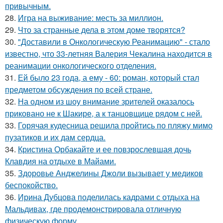
привычным.
28.
Игра на выживание: месть за миллион.
29.
Что за странные дела в этом доме творятся?
30.
"Доставили в Онкологическую Реанимацию" - стало
известно, что 33-летняя Валерия Чекалина находится в
реанимации онкологического отделения.
31.
Ей было 23 года, а ему - 60: роман, который стал
предметом обсуждения по всей стране.
32.
На одном из шоу внимание зрителей оказалось
приковано не к Шакире, а к танцовщице рядом с ней.
33.
Горячая кудесница решила пройтись по пляжу мимо
пузатиков и их дам сердца.
34.
Кристина Орбакайте и ее повзрослевшая дочь
Клавдия на отдыхе в Майами.
35.
Здоровье Анджелины Джоли вызывает у медиков
беспокойство.
36.
Ирина Дубцова поделилась кадрами с отдыха на
Мальдивах, где продемонстрировала отличную
физическую форму.