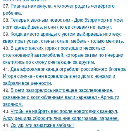
37.
Рианна намекнула, что хочет родить четвёртого
ребенка.
38.
Теперь к важным новостям - Дрю бэрримор не моет
ноги каждый день, и они (по ее словам) не пахнут.
39.
Когда вместо аренды с уютом выбираешь ипотеку:
квартира пустая, стены голые, мебель - только мечтать.
40.
В дагестанских горах произошло несколько
столкновений автомобилей, которые затем по инерции
скатились по склону снега один за другим.
41.
Два афроамериканца ограбили российского блогера
Игоря синяка - они ворвались в его дом с ножами и
забрали все ценности.
42.
В сети разгорелось настоящее расследование,
связанное с возлюбленным вали карнавал - Аргишти
эвояном.
43.
Чтобы не набрать вес после новогодних каникул,
Алсу решила сбросить лишние килограммы заранее.
44.
Ох уж, эти азиатские забавы!