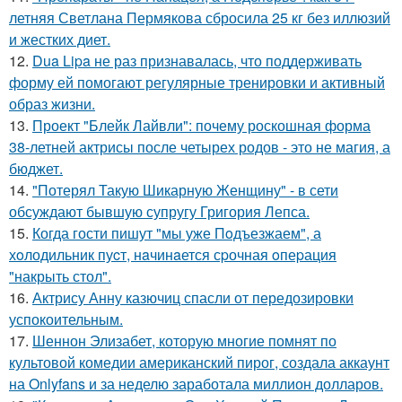
летняя Светлана Пермякова сбросила 25 кг без иллюзий
и жестких диет.
12.
Dua Lipa не раз признавалась, что поддерживать
форму ей помогают регулярные тренировки и активный
образ жизни.
13.
Проект "Блейк Лайвли": почему роскошная форма
38-летней актрисы после четырех родов - это не магия, а
бюджет.
14.
"Потерял Такую Шикарную Женщину" - в сети
обсуждают бывшую супругу Григория Лепса.
15.
Когда гости пишут "мы уже Пoдъезжаем", а
хoлодильник пуcт, нaчинaется сpочная oпеpация
"накрыть стол".
16.
Актрису Анну казючиц спасли от передозировки
успокоительным.
17.
Шеннон Элизабет, которую многие помнят по
культовой комедии американский пирог, создала аккаунт
на Onlyfans и за неделю заработала миллион долларов.