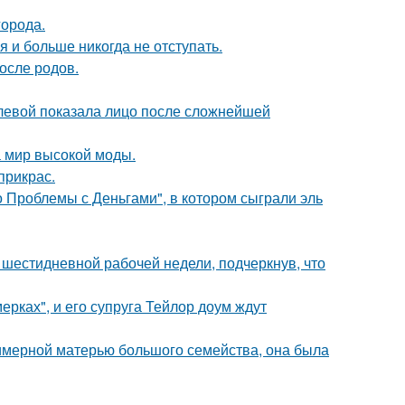
города.
я и больше никогда не отступать.
осле родов.
олевой показала лицо после сложнейшей
 мир высокой моды.
прикрас.
 Проблемы с Деньгами", в котором сыграли эль
шестидневной рабочей недели, подчеркнув, что
ерках", и его супруга Тейлор доум ждут
римерной матерью большого семейства, она была