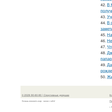
42.
В 
получ
43.
Уч
44.
В 
замет
45.
На
46.
Не
47.
Чт
48.
Дж
папар
49.
Да
рожде
50.
Жи
© 2026 90-60-90 | Спортивные девушки
К
П
Хочешь изменить мир - начни с себя!
г.