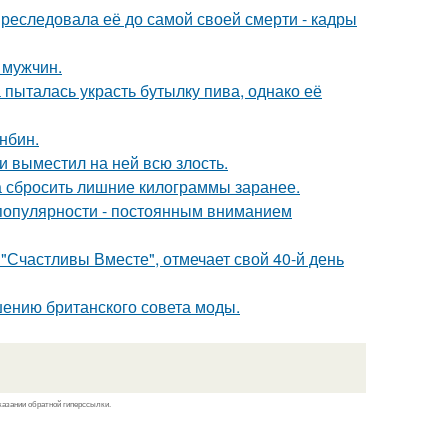
преследовала её до самой своей смерти - кадры
 мужчин.
пыталась украсть бутылку пива, однако её
нбин.
и выместил на ней всю злость.
а сбросить лишние килограммы заранее.
популярности - постоянным вниманием
"Счастливы Вместе", отмечает свой 40-й день
шению британского совета моды.
казании обратной гиперссылки.