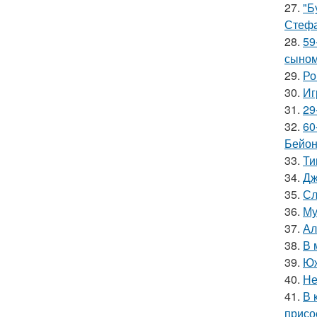
27.
"Б
Стефа
28.
59
сыном
29.
Ро
30.
Иг
31.
29
32.
60
Бейон
33.
Ти
34.
Дж
35.
Сл
36.
Му
37.
Ал
38.
В 
39.
Юж
40.
Не
41.
В 
присо