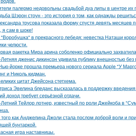
 родов.
тели палермо недовольны свадьбой дуа липы в центре их 
дьба Шэрон стоун - это история о том, как однажды решитьс
ександра трусова показала форму спустя девять месяцев п
, я сам в шоке!
 "Воробушка" в прекрасного лебедя: невестка Наташи кор
ики челюсти.
рвая ракетка Мира арина соболенко официально захватила
-Летняя дженис дикинсон удивила публику внешностью без 
Нью-йорке прошла премьера нового сериала Apple "У Марго
нг и Николь кидман.
великих цитат Джейсoна стетхема.
триса Эвелина бледанс высказалась в поддержку введения 
ий доход требует серьёзной отдачи.
-Летний Тейлор лотнер, известный по роли Джейкоба в "Сум
нца.
 того как Анджелина Джоли стала послом доброй воли и п
ящей бунтаркой.
асная игра наставницы.