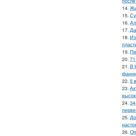
после
14.
Жи
15.
Су
16.
Ал
17.
Да
18.
Из
пласт
19.
Пе
20.
71
21.
В 
фанни
22.
5 
23.
Ак
высок
24.
34
перве
25.
До
насто
26.
Оп