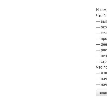
И там
Что б
— вып
— окр
— сеч
— про
— фен
— рас
— нез
— стр
Что п
— я п
— нач
— нач
читат