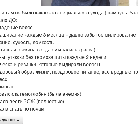
, и там не было какого-то специального ухода (шампунь, бал
ыло ДО:
адение волос
ашивание каждые 3 месяца + давно забытое милирование
ение, сухость, ломкость
тивная рыжина (когда смывалась краска)
ы, утюжки без термозащиты каждые 2 недели
ческа и резинки, которые выдирали волосы
доровый образ жизни, нездоровое питание, все вредные п
есс
омогло:
овысила гемоглобин (была анемия)
ала вести ЗОЖ (полностью)
ала спать по ночам
ь дальше →