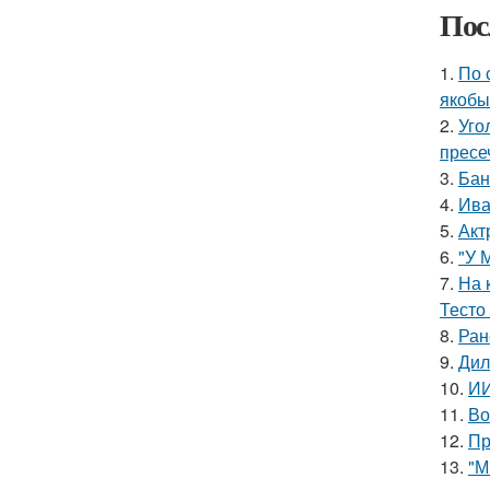
Пос
1.
По 
якобы
2.
Уго
пресе
3.
Бан
4.
Ива
5.
Акт
6.
"У 
7.
На 
Тесто
8.
Ран
9.
Дил
10.
ИИ
11.
Во
12.
Пр
13.
"М