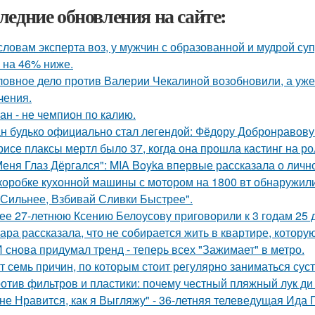
ледние обновления на сайте:
словам эксперта воз, у мужчин с образованной и мудрой су
 на 46% ниже.
ловное дело против Валерии Чекалиной возобновили, а уже 
чения.
ан - не чемпион по калию.
н будько официально стал легендой: Фёдору Добронравову 
рисе плаксы мертл было 37, когда она прошла кастинг на р
Меня Глаз Дёргался": MIA Boyka впервые рассказала о личн
коробке кухонной машины с мотором на 1800 вт обнаружили
 Сильнее, Взбивай Сливки Быстрее".
ее 27-летнюю Ксению Белоусову приговорили к 3 годам 25 
ара рассказала, что не собирается жить в квартире, котору
 снова придумал тренд - теперь всех "Зажимает" в метро.
т семь причин, по которым стоит регулярно заниматься сус
отив фильтров и пластики: почему честный пляжный лук ди 
не Нравится, как я Выгляжу" - 36-летняя телеведущая Ида 