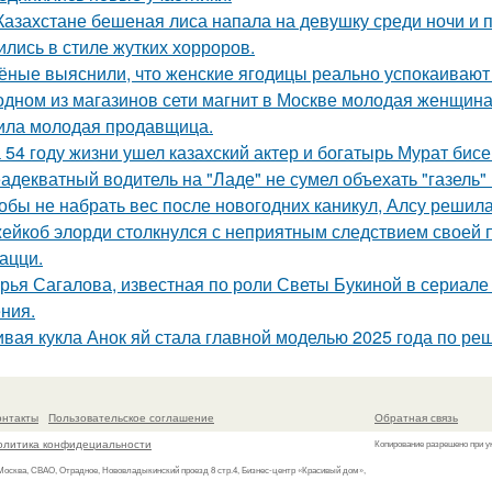
Казахстане бешеная лиса напала на девушку среди ночи и 
ились в стиле жутких хорроров.
ёные выяснили, что женские ягодицы реально успокаивают
одном из магазинов сети магнит в Москве молодая женщина 
ила молодая продавщица.
 54 году жизни ушел казахский актер и богатырь Мурат бисе
адекватный водитель на "Ладе" не сумел объехать "газель" 
обы не набрать вес после новогодних каникул, Алсу решил
ейкоб элорди столкнулся с неприятным следствием своей 
ацци.
рья Сагалова, известная по роли Светы Букиной в сериале 
ния.
вая кукла Анок яй стала главной моделью 2025 года по ре
онтакты
Пользовательское соглашение
Обратная связь
олитика конфидециальности
Копирование разрешено при у
 Москва, СВАО, Отрадное, Нововладыкинский проезд 8 стр.4, Бизнес-центр «Красивый дом»,