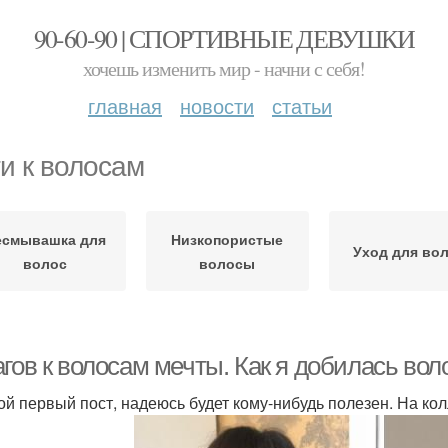
90-60-90 | СПОРТИВНЫЕ ДЕВУШКИ
хочешь изменить мир - начни с себя!
главная
новости
статьи
и к волосам
есмывашка для
Низкопористые
Уход для во
волос
волосы
гов к волосам мечты. Как я добилась вол
ой первый пост, надеюсь будет кому-нибудь полезен. На ко