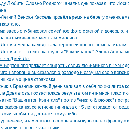
уду Любить, Словно Родного": анализ днк показал, что Иос
на.
-Летний Венсан Кассель провёл время на берегу океана вм
 каэтано.
ма зверь опубликовал семейное фото с женой и дочерью, и
ра на выживание: месть за миллион.
-Летняя Белла хадид стала героиней нового номера италья
-Летняя экс - солистка группы "Комбинация" Алёна Апина м
се и Джей Ло.
м Бёртон продолжает собирать своих любимчиков в "Уэнсде
иган впервые высказался о разводе и озвучил свою версию,
ишком мощная страховка.
жик в Бразилии каждый день заливал в себя по 2-3 литра ко
ла Довлатова похвасталась результатом интимной пластик
матче "Вашингтон Кэпиталз" против "чикаго блэкхокс" пост
ноафриканка сенетисив гининдза с 15 лет страдает от редк
 хочу, чтобы ты достался кому-либо.
куршевеле, знаменитом горнолыжном курорте во французски
единились новые участники.