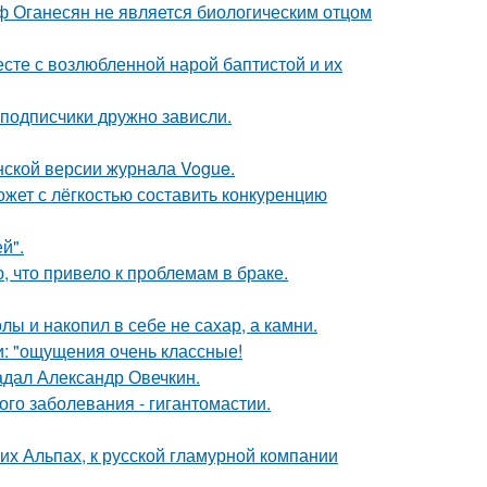
иф Оганесян не является биологическим отцом
есте с возлюбленной нарой баптистой и их
 подписчики дружно зависли.
нской версии журнала Vogue.
ожет с лёгкостью составить конкуренцию
й".
 что привело к проблемам в браке.
лы и накопил в себе не сахар, а камни.
и: "ощущения очень классные!
радал Александр Овечкин.
ого заболевания - гигантомастии.
х Альпах, к русской гламурной компании