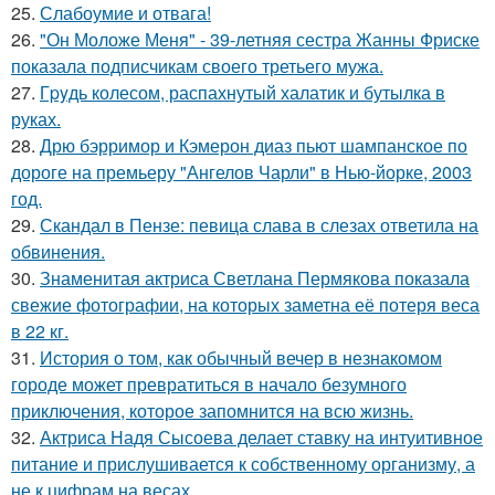
25.
Слабоумие и отвага!
26.
"Он Моложе Меня" - 39-летняя сестра Жанны Фриске
показала подписчикам своего третьего мужа.
27.
Гpyдь колесом, распахнутый халатик и бутылка в
руках.
28.
Дрю бэрримор и Кэмерон диаз пьют шампанское по
дороге на премьеру "Ангелов Чарли" в Нью-йорке, 2003
год.
29.
Скандал в Пензе: певица слава в слезах ответила на
обвинения.
30.
Знаменитая актриса Светлана Пермякова показала
свежие фотографии, на которых заметна её потеря веса
в 22 кг.
31.
История о том, как обычный вечер в незнакомом
городе может превратиться в начало безумного
приключения, которое запомнится на всю жизнь.
32.
Актриса Надя Сысоева делает ставку на интуитивное
питание и прислушивается к собственному организму, а
не к цифрам на весах.