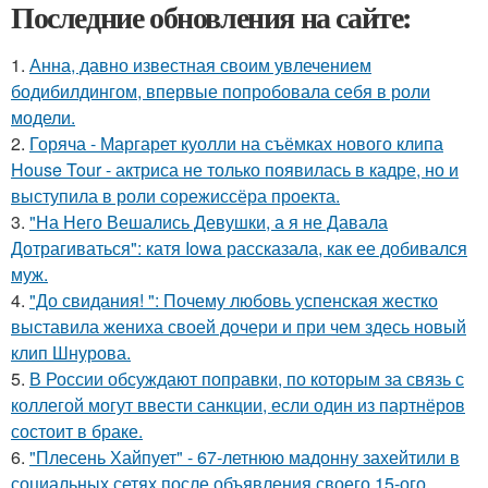
Последние обновления на сайте:
1.
Анна, давно известная своим увлечением
бодибилдингом, впервые попробовала себя в роли
модели.
2.
Горяча - Маргарет куолли на съёмках нового клипа
House Tour - актриса не только появилась в кадре, но и
выступила в роли сорежиссёра проекта.
3.
"На Него Вешались Девушки, а я не Давала
Дотрагиваться": катя Iowa рассказала, как ее добивался
муж.
4.
"До свидания! ": Почему любовь успенская жестко
выставила жениха своей дочери и при чем здесь новый
клип Шнурова.
5.
В России обсуждают поправки, по которым за связь с
коллегой могут ввести санкции, если один из партнёров
состоит в браке.
6.
"Плесень Хайпует" - 67-летнюю мадонну захейтили в
социальных сетях после объявления своего 15-ого