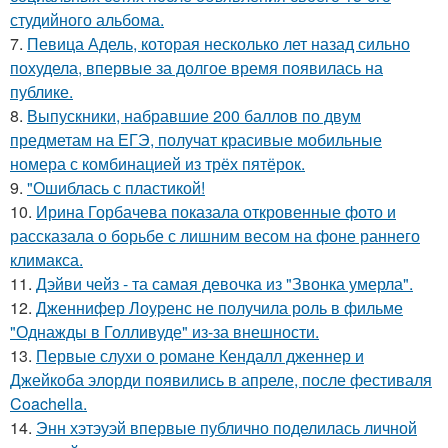
студийного альбома.
7.
Певица Адель, которая несколько лет назад сильно
похудела, впервые за долгое время появилась на
публике.
8.
Выпускники, набравшие 200 баллов по двум
предметам на ЕГЭ, получат красивые мобильные
номера с комбинацией из трёх пятёрок.
9.
"Ошиблась с пластикой!
10.
Ирина Горбачева показала откровенные фото и
рассказала о борьбе с лишним весом на фоне раннего
климакса.
11.
Дэйви чейз - та самая девочка из "Звонка умерла".
12.
Дженнифер Лоуренс не получила роль в фильме
"Однажды в Голливуде" из-за внешности.
13.
Первые слухи о романе Кендалл дженнер и
Джейкоба элорди появились в апреле, после фестиваля
Coachella.
14.
Энн хэтэуэй впервые публично поделилась личной