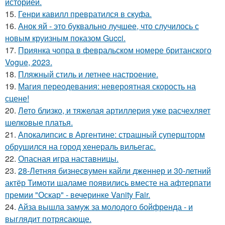
историей.
15.
Генри кавилл превратился в скуфа.
16.
Анок яй - это буквально лучшее, что случилось с
новым круизным показом Gucci.
17.
Приянка чопра в февральском номере британского
Vogue, 2023.
18.
Пляжный стиль и летнее настроение.
19.
Магия переодевания: невероятная скорость на
сцене!
20.
Лето близко, и тяжелая артиллерия уже расчехляет
шелковые платья.
21.
Апокалипсис в Аргентине: страшный супершторм
обрушился на город хенераль вильегас.
22.
Опасная игра наставницы.
23.
28-Летняя бизнесвумен кайли дженнер и 30-летний
актёр Тимоти шаламе появились вместе на афтерпати
премии "Оскар" - вечеринке Vanity Fair.
24.
Айза вышла замуж за молодого бойфренда - и
выглядит потрясающе.