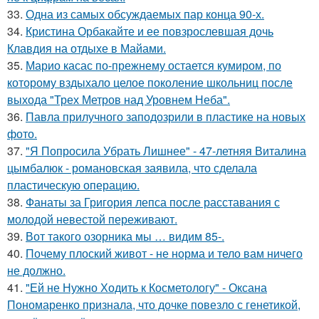
33.
Одна из самых обсуждаемых пар конца 90-х.
34.
Кристина Орбакайте и ее повзрослевшая дочь
Клавдия на отдыхе в Майами.
35.
Марио касас по-прежнему остается кумиром, по
которому вздыхало целое поколение школьниц после
выхода "Трех Метров над Уровнем Неба".
36.
Павла прилучного заподозрили в пластике на новых
фото.
37.
"Я Попросила Убрать Лишнее" - 47-летняя Виталина
цымбалюк - романовская заявила, что сделала
пластическую операцию.
38.
Фанаты за Григория лепса после расставания с
молодой невестой переживают.
39.
Вот такого озорника мы … видим 85-.
40.
Почему плоский живот - не норма и тело вам ничего
не должно.
41.
"Ей не Нужно Ходить к Косметологу" - Оксана
Пономаренко признала, что дочке повезло с генетикой,