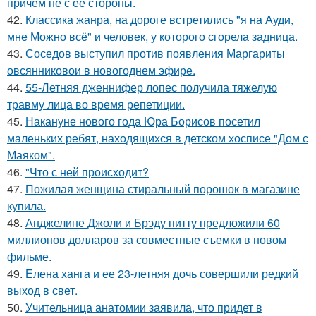
причём не с её стороны.
42.
Классика жанра, на дороге встретились "я на Ауди,
мне Можно всё" и человек, у которого сгорела задница.
43.
Соседов выступил против появления Маргариты
овсянниковои в новогоднем эфире.
44.
55-Летняя дженнифер лопес получила тяжелую
травму лица во время репетиции.
45.
Накануне нового года Юра Борисов посетил
маленьких ребят, находящихся в детском хосписе "Дом с
Маяком".
46.
"Что с ней происходит?
47.
Пожилая женщина стиральный порошок в магазине
купила.
48.
Анджелине Джоли и Брэду питту предложили 60
миллионов долларов за совместные съемки в новом
фильме.
49.
Елена ханга и ее 23-летняя дочь совершили редкий
выход в свет.
50.
Учительница анатомии заявила, что придет в